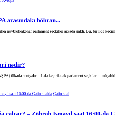
Avropa
A arasındakı böhran...
lən növbədənkənar parlament seçkiləri arxada qaldı. Bu, bir ildə keçiril
ri nədir?
A) ölkədə sentyabrın 1-də keçiriləcək parlament seçkilərini müşahid
Çətin sual
çalışır? – Zöhrab İsmayıl saat 16:00-da Ç