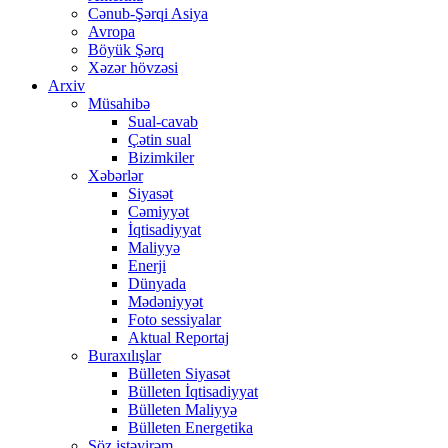
Cənub-Şərqi Asiya
Avropa
Böyük Şərq
Xəzər hövzəsi
Arxiv
Müsahibə
Sual-cavab
Çətin sual
Bizimkiler
Xəbərlər
Siyasət
Cəmiyyət
İqtisadiyyat
Maliyyə
Enerji
Dünyada
Mədəniyyət
Foto sessiyalar
Aktual Reportaj
Buraxılışlar
Bülleten Siyasət
Bülleten İqtisadiyyat
Bülleten Maliyyə
Bülleten Energetika
Söz istəyirəm