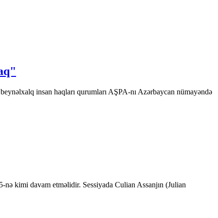
aq"
up beynəlxalq insan haqları qurumları AŞPA-nı Azərbaycan nümayəndə
5-nə kimi davam etməlidir. Sessiyada Culian Assanjın (Julian