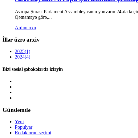
Avropa Şurası Parlament Assambleyasının yanvarın 24-də keçi
Qətnaməyə görə,...
Ardını oxu
İllər üzrə arxiv
2025
(1)
2024
(4)
Bizi sosial şəbəkələrdə izləyin
Gündəmdə
Yeni
Populyar
Redaktorun seçimi