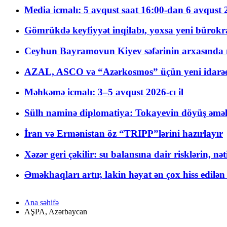
Media icmalı: 5 avqust saat 16:00-dan 6 avqust 2
Gömrükdə keyfiyyət inqilabı, yoxsa yeni bürokr
Ceyhun Bayramovun Kiyev səfərinin arxasında 
AZAL, ASCO və “Azərkosmos” üçün yeni idarəetm
Məhkəmə icmalı: 3–5 avqust 2026-cı il
Sülh naminə diplomatiya: Tokayevin döyüş əməli
İran və Ermənistan öz “TRIPP”lərini hazırlayır
Xəzər geri çəkilir: su balansına dair risklərin, nə
Əməkhaqları artır, lakin həyat ən çox hiss edilən
Ana səhifə
AŞPA, Azərbaycan