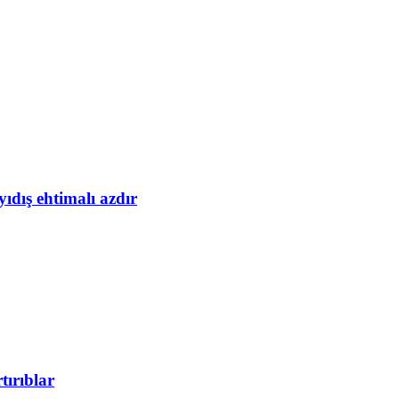
yıdış ehtimalı azdır
tırıblar