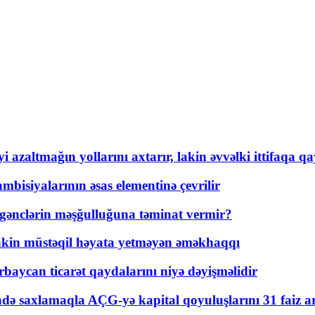
 azaltmağın yollarını axtarır, lakin əvvəlki ittifaqa qa
bisiyalarının əsas elementinə çevrilir
 gənclərin məşğulluğuna təminat vermir?
kin müstəqil həyata yetməyən əməkhaqqı
rbaycan ticarət qaydalarını niyə dəyişməlidir
ində saxlamaqla AÇG-yə kapital qoyuluşlarını 31 faiz ar