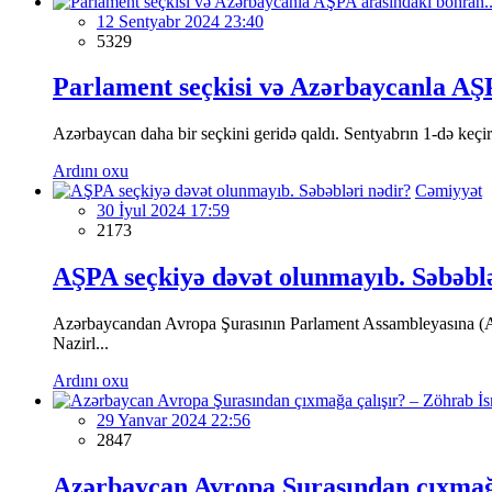
12 Sentyabr 2024 23:40
5329
Parlament seçkisi və Azərbaycanla AŞP
Azərbaycan daha bir seçkini geridə qaldı. Sentyabrın 1-də keçiri
Ardını oxu
Cəmiyyət
30 İyul 2024 17:59
2173
AŞPA seçkiyə dəvət olunmayıb. Səbəblə
Azərbaycandan Avropa Şurasının Parlament Assambleyasına (AŞP
Nazirl...
Ardını oxu
29 Yanvar 2024 22:56
2847
Azərbaycan Avropa Şurasından çıxmağa 