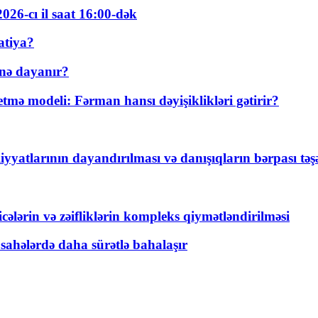
026-cı il saat 16:00-dək
atiya?
nə dayanır?
ə modeli: Fərman hansı dəyişiklikləri gətirir?
yyatlarının dayandırılması və danışıqların bərpası tə
ticələrin və zəifliklərin kompleks qiymətləndirilməsi
 sahələrdə daha sürətlə bahalaşır