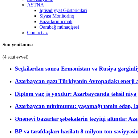
ASTNA
İqtisadiyyat Göstəriciləri
Siyası Monitorinq
Bazarların icmalı
Qarabağ münaqişəsi
Contact az
Son yenilənmə
(4 saat əvvəl)
Seçkilərdən sonra Ermənistan və Rusiya gərginliyi
Azərbaycan qazı Türkiyənin Avropadakı enerji am
Diplom var, iş yoxdur: Azərbaycanda təhsil niyə
Azərbaycan minimumu: yaşamağı təmin edən, la
Ənənəvi bazarlar şəbəkələrin təzyiqi altında: Azə
BP və tərəfdaşları hasilatı 8 milyon ton səviyyəs