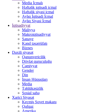
Media İcmalı
Həftəlik iqtisadi icmal
Həftəlik siyasi icmal
Aylıq İqtisadi İcmal
Aylıq Siyasi İcmal
İqtisadiyyat
Maliyyə
Makroiqtisadiyyat
Sənaye
Kənd təsərrüfatı
Biznes
Daxili siyasət
Qanunvericilik
Dövlət quruculuğu
Cəmiyyət
Gender
Din
İnsan Hüquqları
Media
Təhlükəsizlik
Sosial sahə
Xarici Siyasət
Keçmiş Sovet məkanı
Qafqaz
Amerika