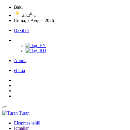
Bakı
0
28.2
C
Cümə, 7 Avqust 2026
Daxil ol
Abunə
Əlaqə
Turan
Ekspress təhlil
İcmallar