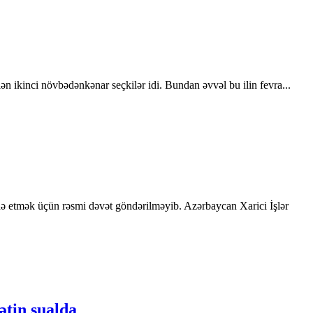
ən ikinci növbədənkənar seçkilər idi. Bundan əvvəl bu ilin fevra...
ə etmək üçün rəsmi dəvət göndərilməyib. Azərbaycan Xarici İşlər
ətin sualda