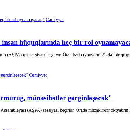
Cəmiyyət
insan hüquqlarında heç bir rol oynamayac
ın (AŞPA) qız sessiyası başlayır. Ötən həftə (yanvarın 21-də) bir qr
Cəmiyyət
urmurug, münasibətlər gərginləşəcək"
Assambleyası (AŞPA) sessiyası keçirilir. Orada müzakirələr oktyabrın 