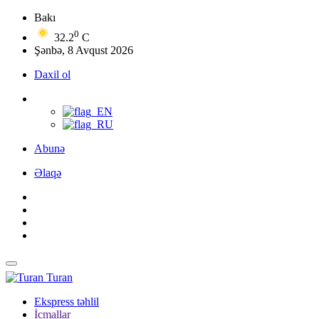
Bakı
0
32.2
C
Şənbə, 8 Avqust 2026
Daxil ol
Abunə
Əlaqə
Turan
Ekspress təhlil
İcmallar