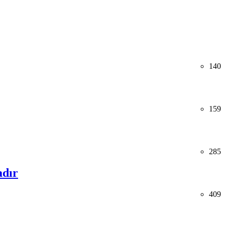
140
159
285
adır
409