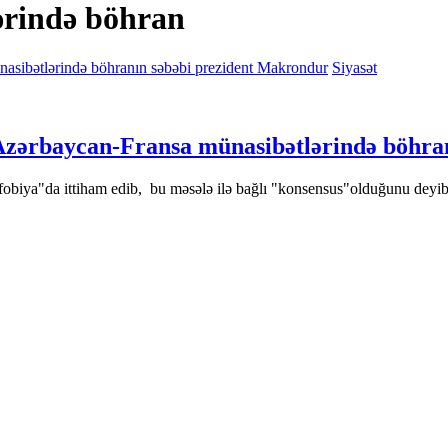
ərində böhran
Siyasət
, Azərbaycan-Fransa münasibətlərində böhr
fobiya"da ittiham edib, bu məsələ ilə bağlı "konsensus"olduğunu deyib.