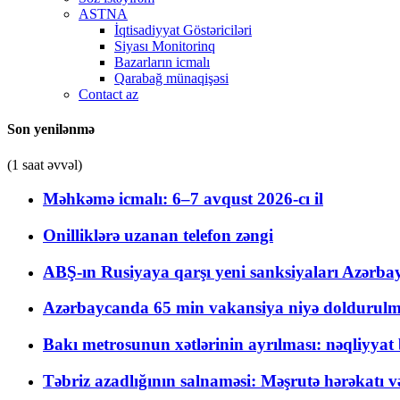
ASTNA
İqtisadiyyat Göstəriciləri
Siyası Monitorinq
Bazarların icmalı
Qarabağ münaqişəsi
Contact az
Son yenilənmə
(1 saat əvvəl)
Məhkəmə icmalı: 6–7 avqust 2026-cı il
Onilliklərə uzanan telefon zəngi
ABŞ-ın Rusiyaya qarşı yeni sanksiyaları Azərba
Azərbaycanda 65 min vakansiya niyə doldurulm
Bakı metrosunun xətlərinin ayrılması: nəqliyya
Təbriz azadlığının salnaməsi: Məşrutə hərəkatı v