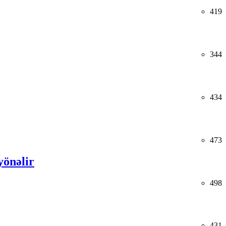
419
344
434
473
yönəlir
498
431