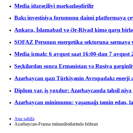
Media idarəçiliyi mərkəzləşdirilir
Bakı investisiya forumunu daimi platformaya çevi
Ankara, İslamabad və Ər-Riyad kimə qarşı birlə
SOFAZ Perunun energetika sektoruna sərmayə ya
Media icmalı: 6 avqust saat 16:00-dan 7 avqust 2
Seçkilərdən sonra Ermənistan və Rusiya gərginliyi
Azərbaycan qazı Türkiyənin Avropadakı enerji am
Diplom var, iş yoxdur: Azərbaycanda təhsil niyə
Azərbaycan minimumu: yaşamağı təmin edən, la
Ana səhifə
Azərbaycan-Fransa münasibətlərində böhran