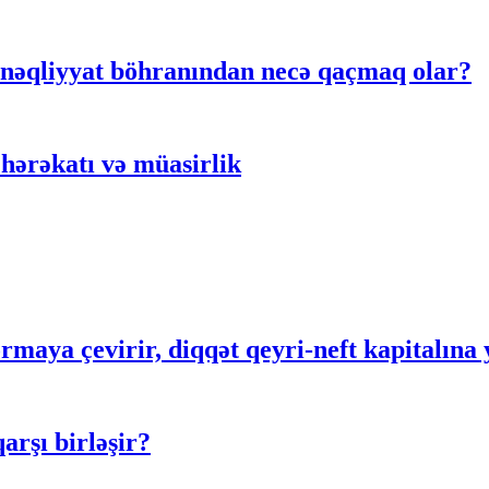
 nəqliyyat böhranından necə qaçmaq olar?
hərəkatı və müasirlik
rmaya çevirir, diqqət qeyri-neft kapitalına 
rşı birləşir?