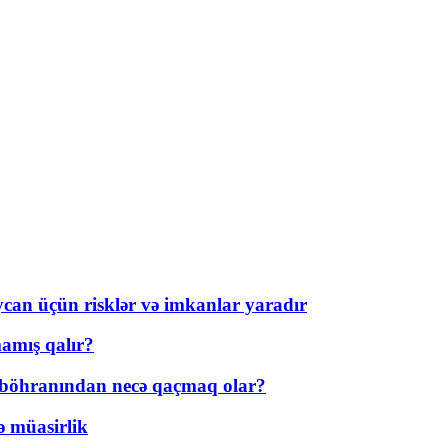
ycan üçün risklər və imkanlar yaradır
amış qalır?
t böhranından necə qaçmaq olar?
ə müasirlik