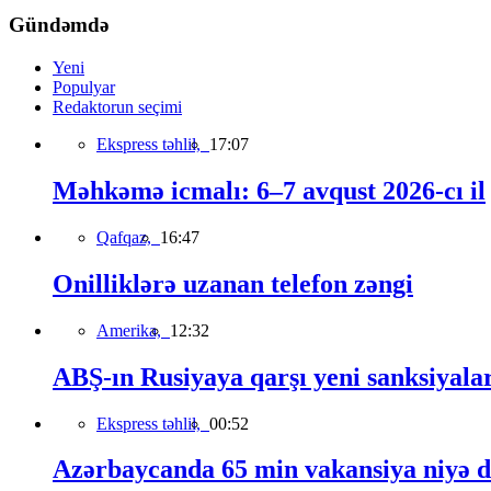
Gündəmdə
Yeni
Populyar
Redaktorun seçimi
Ekspress təhlil,
17:07
Məhkəmə icmalı: 6–7 avqust 2026-cı il
Qafqaz,
16:47
Onilliklərə uzanan telefon zəngi
Amerika,
12:32
ABŞ-ın Rusiyaya qarşı yeni sanksiyala
Ekspress təhlil,
00:52
Azərbaycanda 65 min vakansiya niyə 