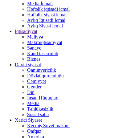
Media İcmalı
Həftəlik iqtisadi icmal
Həftəlik siyasi icmal
Aylıq İqtisadi İcmal
Aylıq Siyasi İcmal
İqtisadiyyat
Maliyyə
Makroiqtisadiyyat
Sənaye
Kənd təsərrüfatı
Biznes
Daxili siyasət
Qanunvericilik
Dövlət quruculuğu
Cəmiyyət
Gender
Din
İnsan Hüquqları
Media
Təhlükəsizlik
Sosial sahə
Xarici Siyasət
Keçmiş Sovet məkanı
Qafqaz
Amerika