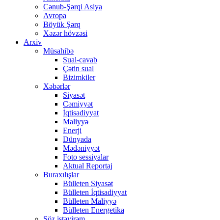
Cənub-Şərqi Asiya
Avropa
Böyük Şərq
Xəzər hövzəsi
Arxiv
Müsahibə
Sual-cavab
Çətin sual
Bizimkiler
Xəbərlər
Siyasət
Cəmiyyət
İqtisadiyyat
Maliyyə
Enerji
Dünyada
Mədəniyyət
Foto sessiyalar
Aktual Reportaj
Buraxılışlar
Bülleten Siyasət
Bülleten İqtisadiyyat
Bülleten Maliyyə
Bülleten Energetika
Söz istəyirəm