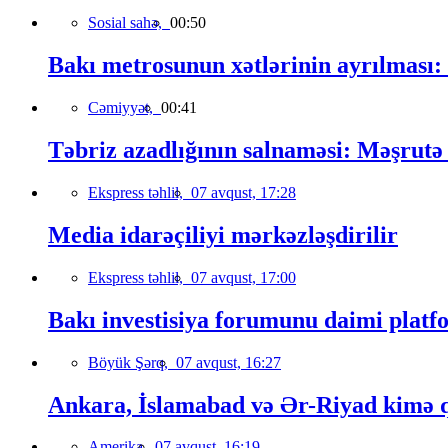
Sosial sahə,
00:50
Bakı metrosunun xətlərinin ayrılması:
Cəmiyyət,
00:41
Təbriz azadlığının salnaməsi: Məşrutə 
Ekspress təhlil,
07 avqust, 17:28
Media idarəçiliyi mərkəzləşdirilir
Ekspress təhlil,
07 avqust, 17:00
Bakı investisiya forumunu daimi platfo
Böyük Şərq,
07 avqust, 16:27
Ankara, İslamabad və Ər-Riyad kimə qa
Amerika,
07 avqust, 16:19