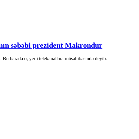
anın səbəbi prezident Makrondur
 Bu barədə o, yerli telekanallara müsahibəsində deyib.