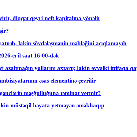
rir, diqqət qeyri-neft kapitalına yönəlir
şir?
tırıb, lakin sövdələşmənin məbləğini açıqlamayıb
026-cı il saat 16:00-dək
 azaltmağın yollarını axtarır, lakin əvvəlki ittifaqa qa
bisiyalarının əsas elementinə çevrilir
 gənclərin məşğulluğuna təminat vermir?
kin müstəqil həyata yetməyən əməkhaqqı