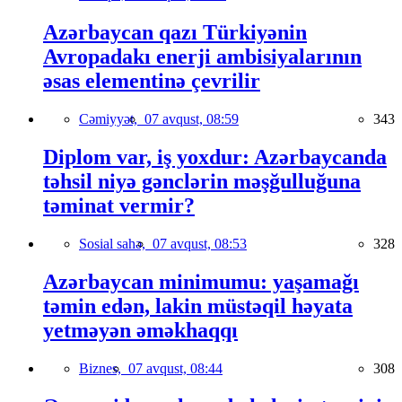
Azərbaycan qazı Türkiyənin
Avropadakı enerji ambisiyalarının
əsas elementinə çevrilir
Cəmiyyət,
07 avqust, 08:59
343
Diplom var, iş yoxdur: Azərbaycanda
təhsil niyə gənclərin məşğulluğuna
təminat vermir?
Sosial sahə,
07 avqust, 08:53
328
Azərbaycan minimumu: yaşamağı
təmin edən, lakin müstəqil həyata
yetməyən əməkhaqqı
Biznes,
07 avqust, 08:44
308