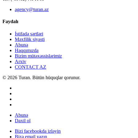
agency@turan.az
Faydalı
İstifadə şərtləri
Məxfilik siyasti
Abunə
Haqqımızda
Bizim mütəxəssislərimiz
Arxiv
CONTACT AZ
© 2026 Turan. Bütün hüquqlar qorunur.
Abunə
Daxil ol
Bizi facebookda izləyin
Bizə email yazın