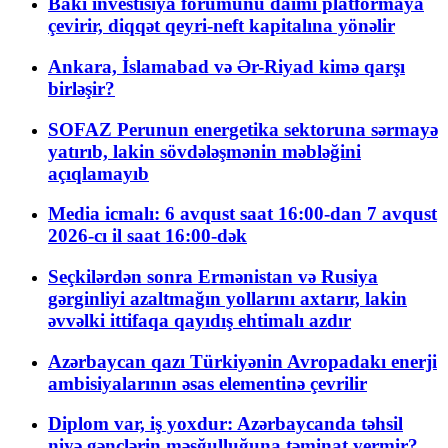
Bakı investisiya forumunu daimi platformaya
çevirir, diqqət qeyri-neft kapitalına yönəlir
Ankara, İslamabad və Ər-Riyad kimə qarşı
birləşir?
SOFAZ Perunun energetika sektoruna sərmayə
yatırıb, lakin sövdələşmənin məbləğini
açıqlamayıb
Media icmalı: 6 avqust saat 16:00-dan 7 avqust
2026-cı il saat 16:00-dək
Seçkilərdən sonra Ermənistan və Rusiya
gərginliyi azaltmağın yollarını axtarır, lakin
əvvəlki ittifaqa qayıdış ehtimalı azdır
Azərbaycan qazı Türkiyənin Avropadakı enerji
ambisiyalarının əsas elementinə çevrilir
Diplom var, iş yoxdur: Azərbaycanda təhsil
niyə gənclərin məşğulluğuna təminat vermir?