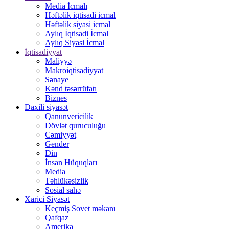
Media İcmalı
Həftəlik iqtisadi icmal
Həftəlik siyasi icmal
Aylıq İqtisadi İcmal
Aylıq Siyasi İcmal
İqtisadiyyat
Maliyyə
Makroiqtisadiyyat
Sənaye
Kənd təsərrüfatı
Biznes
Daxili siyasət
Qanunvericilik
Dövlət quruculuğu
Cəmiyyət
Gender
Din
İnsan Hüquqları
Media
Təhlükəsizlik
Sosial sahə
Xarici Siyasət
Keçmiş Sovet məkanı
Qafqaz
Amerika