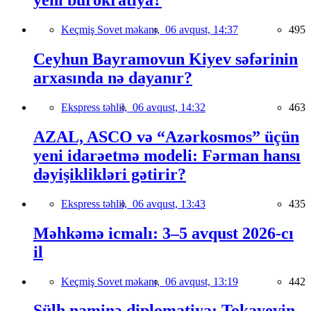
yeni bürokratiya?
Keçmiş Sovet məkanı,
06 avqust, 14:37
495
Ceyhun Bayramovun Kiyev səfərinin
arxasında nə dayanır?
Ekspress təhlil,
06 avqust, 14:32
463
AZAL, ASCO və “Azərkosmos” üçün
yeni idarəetmə modeli: Fərman hansı
dəyişiklikləri gətirir?
Ekspress təhlil,
06 avqust, 13:43
435
Məhkəmə icmalı: 3–5 avqust 2026-cı
il
Keçmiş Sovet məkanı,
06 avqust, 13:19
442
Sülh naminə diplomatiya: Tokayevin