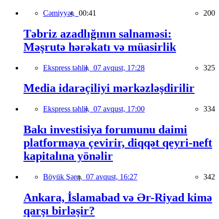
Cəmiyyət,
00:41
200
Təbriz azadlığının salnaməsi:
Məşrutə hərəkatı və müasirlik
Ekspress təhlil,
07 avqust, 17:28
325
Media idarəçiliyi mərkəzləşdirilir
Ekspress təhlil,
07 avqust, 17:00
334
Bakı investisiya forumunu daimi
platformaya çevirir, diqqət qeyri-neft
kapitalına yönəlir
Böyük Şərq,
07 avqust, 16:27
342
Ankara, İslamabad və Ər-Riyad kimə
qarşı birləşir?