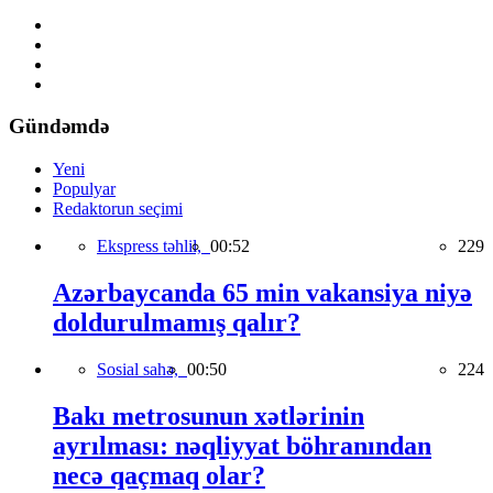
Gündəmdə
Yeni
Populyar
Redaktorun seçimi
Ekspress təhlil,
00:52
229
Azərbaycanda 65 min vakansiya niyə
doldurulmamış qalır?
Sosial sahə,
00:50
224
Bakı metrosunun xətlərinin
ayrılması: nəqliyyat böhranından
necə qaçmaq olar?