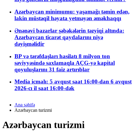
Azərbaycan minimumu: yaşamağı təmin edən,
lakin müstəqil həyata yetməyən əməkhaqqı
Ənənəvi bazarlar şəbəkələrin təzyiqi altında:
Azərbaycan ticarət qaydalarını niyə
dəyişməlidir
BP və tərəfdaşları hasilatı 8 milyon ton
səviyyəsində saxlamaqla AÇG-yə kapital
qoyuluşlarını 31 faiz artırıblar
Media icmalı: 5 avqust saat 16:00-dan 6 avqust
2026-cı il saat 16:00-dək
Ana səhifə
Azərbaycan turizmi
Azərbaycan turizmi