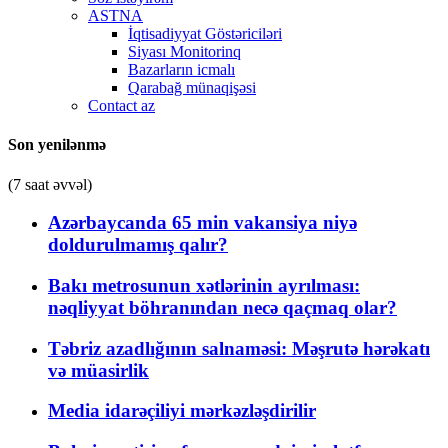
ASTNA
İqtisadiyyat Göstəriciləri
Siyası Monitorinq
Bazarların icmalı
Qarabağ münaqişəsi
Contact az
Son yenilənmə
(7 saat əvvəl)
Azərbaycanda 65 min vakansiya niyə
doldurulmamış qalır?
Bakı metrosunun xətlərinin ayrılması:
nəqliyyat böhranından necə qaçmaq olar?
Təbriz azadlığının salnaməsi: Məşrutə hərəkatı
və müasirlik
Media idarəçiliyi mərkəzləşdirilir