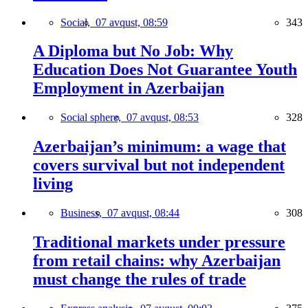
Social,
07 avqust, 08:59
343
A Diploma but No Job: Why
Education Does Not Guarantee Youth
Employment in Azerbaijan
Social sphere,
07 avqust, 08:53
328
Azerbaijan’s minimum: a wage that
covers survival but not independent
living
Business,
07 avqust, 08:44
308
Traditional markets under pressure
from retail chains: why Azerbaijan
must change the rules of trade