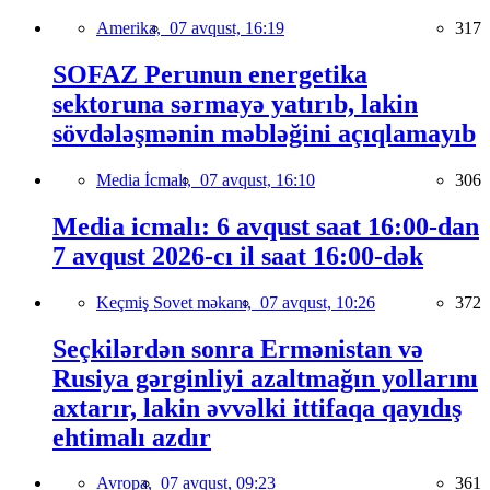
Amerika,
07 avqust, 16:19
317
SOFAZ Perunun energetika
sektoruna sərmayə yatırıb, lakin
sövdələşmənin məbləğini açıqlamayıb
Media İcmalı,
07 avqust, 16:10
306
Media icmalı: 6 avqust saat 16:00-dan
7 avqust 2026-cı il saat 16:00-dək
Keçmiş Sovet məkanı,
07 avqust, 10:26
372
Seçkilərdən sonra Ermənistan və
Rusiya gərginliyi azaltmağın yollarını
axtarır, lakin əvvəlki ittifaqa qayıdış
ehtimalı azdır
Avropa,
07 avqust, 09:23
361