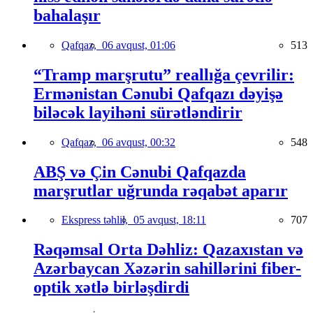
bahalaşır
Qafqaz,
06 avqust, 01:06
513
“Tramp marşrutu” reallığa çevrilir:
Ermənistan Cənubi Qafqazı dəyişə
biləcək layihəni sürətləndirir
Qafqaz,
06 avqust, 00:32
548
ABŞ və Çin Cənubi Qafqazda
marşrutlar uğrunda rəqabət aparır
Ekspress təhlil,
05 avqust, 18:11
707
Rəqəmsal Orta Dəhliz: Qazaxıstan və
Azərbaycan Xəzərin sahillərini fiber-
optik xətlə birləşdirdi