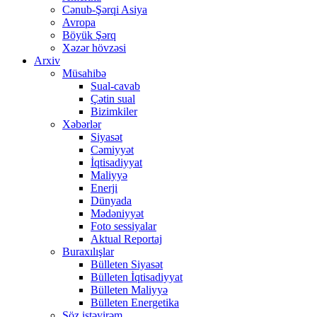
Cənub-Şərqi Asiya
Avropa
Böyük Şərq
Xəzər hövzəsi
Arxiv
Müsahibə
Sual-cavab
Çətin sual
Bizimkiler
Xəbərlər
Siyasət
Cəmiyyət
İqtisadiyyat
Maliyyə
Enerji
Dünyada
Mədəniyyət
Foto sessiyalar
Aktual Reportaj
Buraxılışlar
Bülleten Siyasət
Bülleten İqtisadiyyat
Bülleten Maliyyə
Bülleten Energetika
Söz istəyirəm