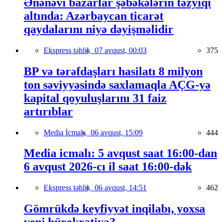
Ənənəvi bazarlar şəbəkələrin təzyiqi
altında: Azərbaycan ticarət
qaydalarını niyə dəyişməlidir
Ekspress təhlil,
07 avqust, 00:03
375
BP və tərəfdaşları hasilatı 8 milyon
ton səviyyəsində saxlamaqla AÇG-yə
kapital qoyuluşlarını 31 faiz
artırıblar
Media İcmalı,
06 avqust, 15:09
444
Media icmalı: 5 avqust saat 16:00-dan
6 avqust 2026-cı il saat 16:00-dək
Ekspress təhlil,
06 avqust, 14:51
462
Gömrükdə keyfiyyət inqilabı, yoxsa