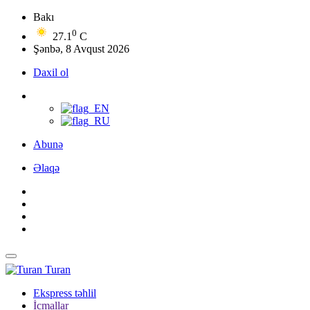
Bakı
0
27.1
C
Şənbə, 8 Avqust 2026
Daxil ol
Abunə
Əlaqə
Turan
Ekspress təhlil
İcmallar