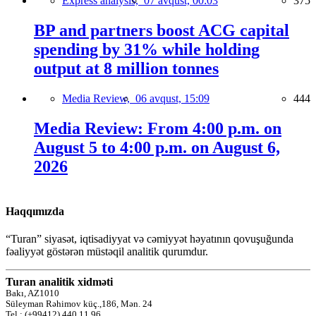
Express analysis,
07 avqust, 00:03
375
BP and partners boost ACG capital
spending by 31% while holding
output at 8 million tonnes
Media Review,
06 avqust, 15:09
444
Media Review: From 4:00 p.m. on
August 5 to 4:00 p.m. on August 6,
2026
Haqqımızda
“Turan” siyasət, iqtisadiyyat və cəmiyyət həyatının qovuşuğunda
fəaliyyət göstərən müstəqil analitik qurumdur.
Turan analitik xidməti
Bakı, AZ1010
Süleyman Rəhimov küç.,186, Mən. 24
Tel.: (+99412) 440 11 96