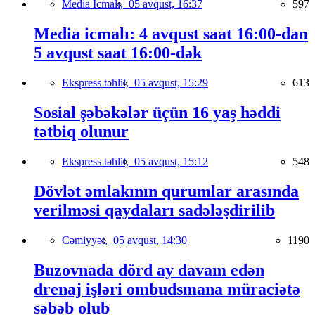
Media İcmalı,
05 avqust, 16:37
597
Media icmalı: 4 avqust saat 16:00-dan
5 avqust saat 16:00-dək
Ekspress təhlil,
05 avqust, 15:29
613
Sosial şəbəkələr üçün 16 yaş həddi
tətbiq olunur
Ekspress təhlil,
05 avqust, 15:12
548
Dövlət əmlakının qurumlar arasında
verilməsi qaydaları sadələşdirilib
Cəmiyyət,
05 avqust, 14:30
1190
Buzovnada dörd ay davam edən
drenaj işləri ombudsmana müraciətə
səbəb olub