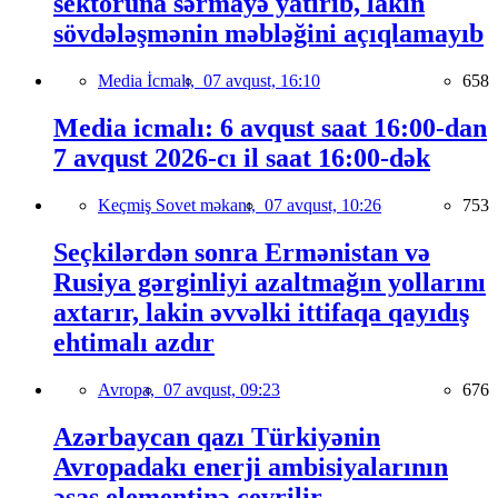
sektoruna sərmayə yatırıb, lakin
sövdələşmənin məbləğini açıqlamayıb
Media İcmalı,
07 avqust, 16:10
658
Media icmalı: 6 avqust saat 16:00-dan
7 avqust 2026-cı il saat 16:00-dək
Keçmiş Sovet məkanı,
07 avqust, 10:26
753
Seçkilərdən sonra Ermənistan və
Rusiya gərginliyi azaltmağın yollarını
axtarır, lakin əvvəlki ittifaqa qayıdış
ehtimalı azdır
Avropa,
07 avqust, 09:23
676
Azərbaycan qazı Türkiyənin
Avropadakı enerji ambisiyalarının
əsas elementinə çevrilir