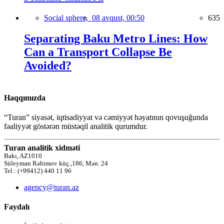
Social sphere,
08 avqust, 00:50
635
Separating Baku Metro Lines: How
Can a Transport Collapse Be
Avoided?
Haqqımızda
“Turan” siyasət, iqtisadiyyat və cəmiyyət həyatının qovuşuğunda
fəaliyyət göstərən müstəqil analitik qurumdur.
Turan analitik xidməti
Bakı, AZ1010
Süleyman Rəhimov küç.,186, Mən. 24
Tel.: (+99412) 440 11 96
agency@turan.az
Faydalı