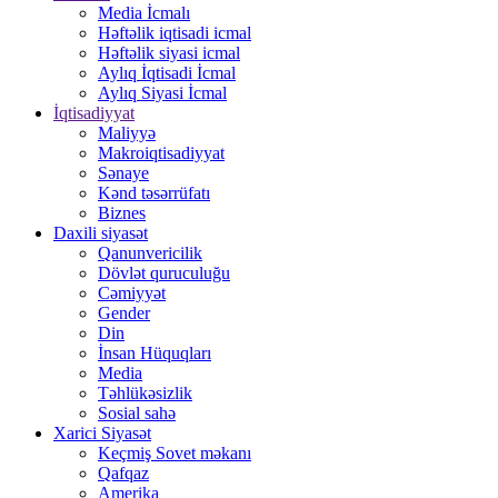
Media İcmalı
Həftəlik iqtisadi icmal
Həftəlik siyasi icmal
Aylıq İqtisadi İcmal
Aylıq Siyasi İcmal
İqtisadiyyat
Maliyyə
Makroiqtisadiyyat
Sənaye
Kənd təsərrüfatı
Biznes
Daxili siyasət
Qanunvericilik
Dövlət quruculuğu
Cəmiyyət
Gender
Din
İnsan Hüquqları
Media
Təhlükəsizlik
Sosial sahə
Xarici Siyasət
Keçmiş Sovet məkanı
Qafqaz
Amerika