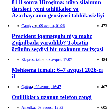
81 il sonra Hiroşima: nüvə silahının
dərsləri, yeni təhlükələr və
Azərbaycanın geosiyasi təhlükəsizliyi
Cəmiyyət,
09 avqust, 01:26
473
Prezident iqamətgahı niyə məhz
Zuğulbada yaradılıb? Təbiətin
özünün seçdiyi bir məkanın tarixçəsi
Ekspress təhlil,
08 avqust, 17:07
484
Məhkəmə icmalı: 6–7 avqust 2026-cı
il
Qafqaz,
08 avqust, 16:47
407
Onilliklərə uzanan telefon zəngi
Amerika,
08 avqust, 12:32
605