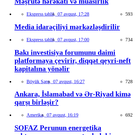
Məşrutə hərəkatı və müasirlik
Ekspress təhlil,
07 avqust, 17:28
593
Media idarəçiliyi mərkəzləşdirilir
Ekspress təhlil,
07 avqust, 17:00
734
Bakı investisiya forumunu daimi
platformaya çevirir, diqqət qeyri-neft
kapitalına yönəlir
Böyük Şərq,
07 avqust, 16:27
728
Ankara, İslamabad və Ər-Riyad kimə
qarşı birləşir?
Amerika,
07 avqust, 16:19
692
SOFAZ Perunun energetika