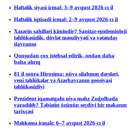
Həftəlik siyasi icmal: 3–9 avqust 2026-cı il
Həftəlik iqtisadi icmal: 2–9 avqust 2026-cı il
Xəzərin sahilləri kimindir? Sanitar-epidemioloji
təhlükəsizlik, dövlət məsuliyyəti və vətəndaş
davranışı
Qonşudan çox istehsal edirik, ondan daha
baha alırıq
81 il sonra Hiroşima: nüvə silahının dərsləri,
yeni təhlükələr və Azərbaycanın geosiyasi
təhlükəsizliyi
Prezident iqamətgahı niyə məhz Zuğulbada
yaradılıb? Təbiətin özünün seçdiyi bir məkanın
tarixçəsi
Məhkəmə icmalı: 6–7 avqust 2026-cı il