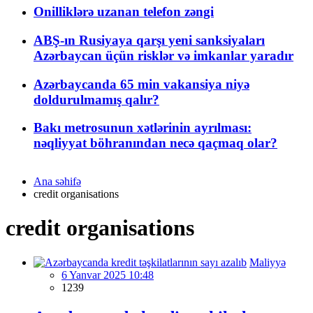
Onilliklərə uzanan telefon zəngi
ABŞ-ın Rusiyaya qarşı yeni sanksiyaları
Azərbaycan üçün risklər və imkanlar yaradır
Azərbaycanda 65 min vakansiya niyə
doldurulmamış qalır?
Bakı metrosunun xətlərinin ayrılması:
nəqliyyat böhranından necə qaçmaq olar?
Ana səhifə
credit organisations
credit organisations
Maliyyə
6 Yanvar 2025 10:48
1239