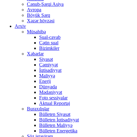
Cənub-Şərqi Asiya
Avropa
Böyük Şərq
Xəzər hövzəsi
Arxiv
Müsahibə
Sual-cavab
Çətin sual
Bizimkiler
Xəbərlər
Siyasət
Cəmiyyət
İqtisadiyyat
Maliyyə
Enerji
Dünyada
Mədəniyyət
Foto sessiyalar
Aktual Reportaj
Buraxılışlar
Bülleten Siyasət
Bülleten İqtisadiyyat
Bülleten Maliyyə
Bülleten Energetika
Söz istəyirəm