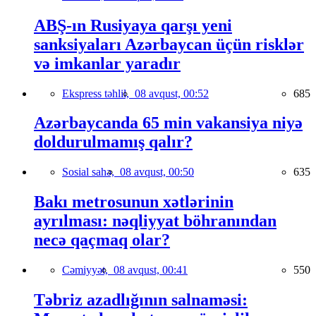
ABŞ-ın Rusiyaya qarşı yeni
sanksiyaları Azərbaycan üçün risklər
və imkanlar yaradır
Ekspress təhlil,
08 avqust, 00:52
685
Azərbaycanda 65 min vakansiya niyə
doldurulmamış qalır?
Sosial sahə,
08 avqust, 00:50
635
Bakı metrosunun xətlərinin
ayrılması: nəqliyyat böhranından
necə qaçmaq olar?
Cəmiyyət,
08 avqust, 00:41
550
Təbriz azadlığının salnaməsi: