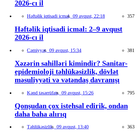
2026-cı il
Həftəlik iqtisadi icmal,
09 avqust, 22:18
357
Həftəlik iqtisadi icmal: 2–9 avqust
2026-cı il
Cəmiyyət,
09 avqust, 15:34
381
Xəzərin sahilləri kimindir? Sanitar-
epidemioloji təhlükəsizlik, dövlət
məsuliyyəti və vətəndaş davranışı
Kənd təsərrüfatı,
09 avqust, 15:26
795
Qonşudan çox istehsal edirik, ondan
daha baha alırıq
Təhlükəsizlik,
09 avqust, 13:40
363