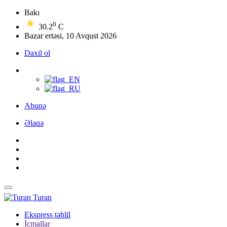
Bakı
0
30.2
C
Bazar ertəsi, 10 Avqust 2026
Daxil ol
Abunə
Əlaqə
Turan
Ekspress təhlil
İcmallar