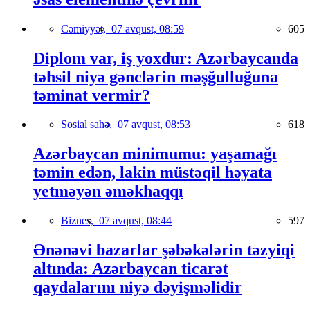
Cəmiyyət,
07 avqust, 08:59
605
Diplom var, iş yoxdur: Azərbaycanda
təhsil niyə gənclərin məşğulluğuna
təminat vermir?
Sosial sahə,
07 avqust, 08:53
618
Azərbaycan minimumu: yaşamağı
təmin edən, lakin müstəqil həyata
yetməyən əməkhaqqı
Biznes,
07 avqust, 08:44
597
Ənənəvi bazarlar şəbəkələrin təzyiqi
altında: Azərbaycan ticarət
qaydalarını niyə dəyişməlidir