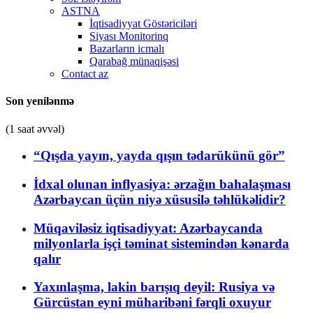
ASTNA
İqtisadiyyat Göstəriciləri
Siyası Monitorinq
Bazarların icmalı
Qarabağ münaqişəsi
Contact az
Son yenilənmə
(1 saat əvvəl)
“Qışda yayın, yayda qışın tədarükünü gör”
İdxal olunan inflyasiya: ərzağın bahalaşması
Azərbaycan üçün niyə xüsusilə təhlükəlidir?
Müqaviləsiz iqtisadiyyat: Azərbaycanda
milyonlarla işçi təminat sistemindən kənarda
qalır
Yaxınlaşma, lakin barışıq deyil: Rusiya və
Gürcüstan eyni müharibəni fərqli oxuyur