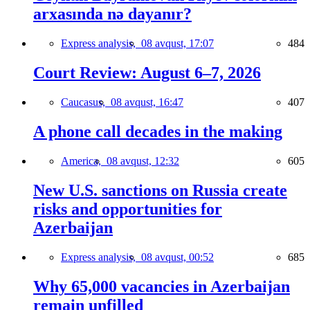
arxasında nə dayanır?
Express analysis,
08 avqust, 17:07
484
Court Review: August 6–7, 2026
Caucasus,
08 avqust, 16:47
407
A phone call decades in the making
America,
08 avqust, 12:32
605
New U.S. sanctions on Russia create
risks and opportunities for
Azerbaijan
Express analysis,
08 avqust, 00:52
685
Why 65,000 vacancies in Azerbaijan
remain unfilled