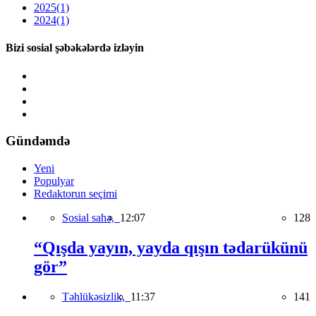
2025
(1)
2024
(1)
Bizi sosial şəbəkələrdə izləyin
Gündəmdə
Yeni
Populyar
Redaktorun seçimi
Sosial sahə,
12:07
128
“Qışda yayın, yayda qışın tədarükünü
gör”
Təhlükəsizlik,
11:37
141