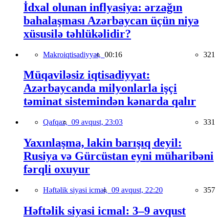
İdxal olunan inflyasiya: ərzağın
bahalaşması Azərbaycan üçün niyə
xüsusilə təhlükəlidir?
Makroiqtisadiyyat,
00:16
321
Müqaviləsiz iqtisadiyyat:
Azərbaycanda milyonlarla işçi
təminat sistemindən kənarda qalır
Qafqaz,
09 avqust, 23:03
331
Yaxınlaşma, lakin barışıq deyil:
Rusiya və Gürcüstan eyni müharibəni
fərqli oxuyur
Həftəlik siyasi icmal,
09 avqust, 22:20
357
Həftəlik siyasi icmal: 3–9 avqust