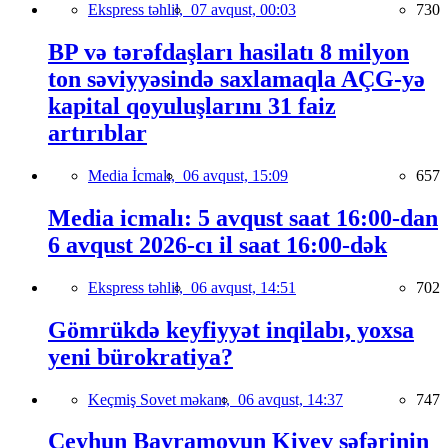
Ekspress təhlil,
07 avqust, 00:03
730
BP və tərəfdaşları hasilatı 8 milyon
ton səviyyəsində saxlamaqla AÇG-yə
kapital qoyuluşlarını 31 faiz
artırıblar
Media İcmalı,
06 avqust, 15:09
657
Media icmalı: 5 avqust saat 16:00-dan
6 avqust 2026-cı il saat 16:00-dək
Ekspress təhlil,
06 avqust, 14:51
702
Gömrükdə keyfiyyət inqilabı, yoxsa
yeni bürokratiya?
Keçmiş Sovet məkanı,
06 avqust, 14:37
747
Ceyhun Bayramovun Kiyev səfərinin