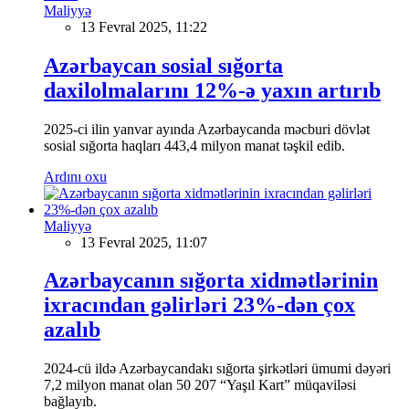
Maliyyə
13 Fevral 2025, 11:22
Azərbaycan sosial sığorta
daxilolmalarını 12%-ə yaxın artırıb
2025-ci ilin yanvar ayında Azərbaycanda məcburi dövlət
sosial sığorta haqları 443,4 milyon manat təşkil edib.
Ardını oxu
Maliyyə
13 Fevral 2025, 11:07
Azərbaycanın sığorta xidmətlərinin
ixracından gəlirləri 23%-dən çox
azalıb
2024-cü ildə Azərbaycandakı sığorta şirkətləri ümumi dəyəri
7,2 milyon manat olan 50 207 “Yaşıl Kart” müqaviləsi
bağlayıb.