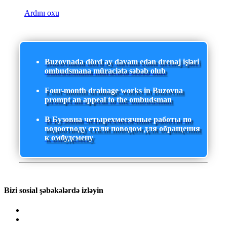
Ardını oxu
Buzovnada dörd ay davam edən drenaj işləri
ombudsmana müraciətə səbəb olub
Four-month drainage works in Buzovna
prompt an appeal to the ombudsman
В Бузовна четырехмесячные работы по
водоотводу стали поводом для обращения
к омбудсмену
Bizi sosial şəbəkələrdə izləyin