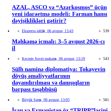
AZAL, ASCO və “Azərkosmos” üçün
yeni idarəetmə modeli: Fərman hansı
dəyişiklikləri gətirir?
Ekspress təhlil,
06 avqust, 13:43
539
Məhkəmə icmalı: 3–5 avqust 2026-cı
il
Keçmiş Sovet məkanı,
06 avqust, 13:19
543
Sülh naminə diplomatiya: Tokayevin
döyüş əməliyyatlarının
dayandırılması və danışıqların
bərpası təşəbbüsü
Böyük Şərq,
06 avqust, 13:05
581
İran və Ermənistan öz “TRIPP”lərini