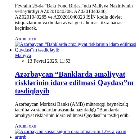
Fevralın 25-də "Bakı Fond Birjası"nda Maliyyə Nazirliyinin
yerləşdirdiyi AZ0201040208, AZ0201040240,
AZ0201040265 və AZ0201040323 İSİN kodlu dövlət
istiqrazlarının vaxtından əvvəl geri alınması üzrə hərrac
keçiriləcək.
Ardını oxu
Maliyyə
13 Fevral 2025, 11:53
Azərbaycan “Banklarda əməliyyat
risklərinin idarə edilməsi Qaydası”nı
təsdiqləyib
Azərbaycan Mərkəzi Bankı (AMB) mütərəqqi beynəlxalq
təcrübə və standartlar əsasında hazırladığı “Banklarda
əməliyyat risklərinin idarə edilməsi Qaydası”nı təsdiq edib.
Ardını oxu