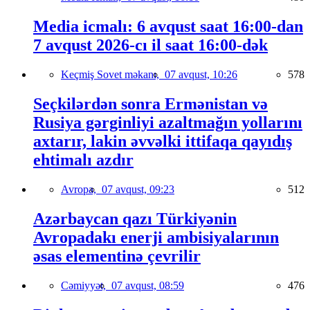
Media icmalı: 6 avqust saat 16:00-dan
7 avqust 2026-cı il saat 16:00-dək
Keçmiş Sovet məkanı,
07 avqust, 10:26
578
Seçkilərdən sonra Ermənistan və
Rusiya gərginliyi azaltmağın yollarını
axtarır, lakin əvvəlki ittifaqa qayıdış
ehtimalı azdır
Avropa,
07 avqust, 09:23
512
Azərbaycan qazı Türkiyənin
Avropadakı enerji ambisiyalarının
əsas elementinə çevrilir
Cəmiyyət,
07 avqust, 08:59
476