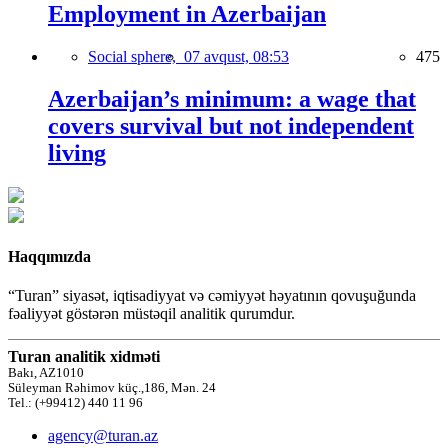
Employment in Azerbaijan
Social sphere,
07 avqust, 08:53
475
Azerbaijan’s minimum: a wage that
covers survival but not independent
living
Haqqımızda
“Turan” siyasət, iqtisadiyyat və cəmiyyət həyatının qovuşuğunda
fəaliyyət göstərən müstəqil analitik qurumdur.
Turan analitik xidməti
Bakı, AZ1010
Süleyman Rəhimov küç.,186, Mən. 24
Tel.: (+99412) 440 11 96
agency@turan.az