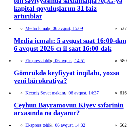
ton səviyyəsində saxlamaqla AÇG-yə
kapital qoyuluşlarını 31 faiz
artırıblar
Media İcmalı,
06 avqust, 15:09
537
Media icmalı: 5 avqust saat 16:00-dan
6 avqust 2026-cı il saat 16:00-dək
Ekspress təhlil,
06 avqust, 14:51
580
Gömrükdə keyfiyyət inqilabı, yoxsa
yeni bürokratiya?
Keçmiş Sovet məkanı,
06 avqust, 14:37
616
Ceyhun Bayramovun Kiyev səfərinin
arxasında nə dayanır?
Ekspress təhlil,
06 avqust, 14:32
562