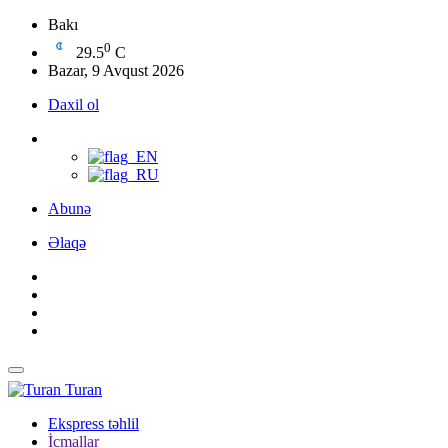
Bakı
0
29.5
C
Bazar, 9 Avqust 2026
Daxil ol
Abunə
Əlaqə
Turan
Ekspress təhlil
İcmallar