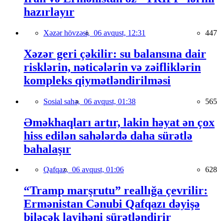
hazırlayır
Xəzər hövzəsi,
06 avqust, 12:31
447
Xəzər geri çəkilir: su balansına dair
risklərin, nəticələrin və zəifliklərin
kompleks qiymətləndirilməsi
Sosial sahə,
06 avqust, 01:38
565
Əməkhaqları artır, lakin həyat ən çox
hiss edilən sahələrdə daha sürətlə
bahalaşır
Qafqaz,
06 avqust, 01:06
628
“Tramp marşrutu” reallığa çevrilir:
Ermənistan Cənubi Qafqazı dəyişə
biləcək layihəni sürətləndirir