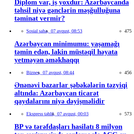
Diplom var, iş yoxdur: Azərbaycanda
təhsil niyə gənclərin məşğulluğuna
təminat vermir?
Sosial sahə,
07 avqust, 08:53
475
Azərbaycan minimumu: yaşamağı
təmin edən, lakin müstəqil həyata
yetməyən əməkhaqqı
Biznes,
07 avqust, 08:44
456
Ənənəvi bazarlar şəbəkələrin təzyiqi
altında: Azərbaycan ticarət
qaydalarını niyə dəyişməlidir
Ekspress təhlil,
07 avqust, 00:03
573
BP və tərəfdaşları hasilatı 8 milyon