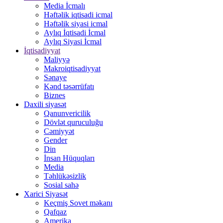
Media İcmalı
Həftəlik iqtisadi icmal
Həftəlik siyasi icmal
Aylıq İqtisadi İcmal
Aylıq Siyasi İcmal
İqtisadiyyat
Maliyyə
Makroiqtisadiyyat
Sənaye
Kənd təsərrüfatı
Biznes
Daxili siyasət
Qanunvericilik
Dövlət quruculuğu
Cəmiyyət
Gender
Din
İnsan Hüquqları
Media
Təhlükəsizlik
Sosial sahə
Xarici Siyasət
Keçmiş Sovet məkanı
Qafqaz
Amerika