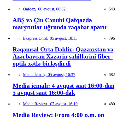
Qafqaz,
06 avqust, 00:32
643
ABŞ və Çin Cənubi Qafqazda
marşrutlar uğrunda rəqabət aparır
Ekspress təhlil,
05 avqust, 18:11
796
Rəqəmsal Orta Dəhliz: Qazaxıstan və
Azərbaycan Xəzərin sahillərini fiber-
optik xətlə birləşdirdi
Media İcmalı,
05 avqust, 16:37
682
Media icmalı: 4 avqust saat 16:00-dan
5 avqust saat 16:00-dək
Media Review,
07 avqust, 16:10
480
Media Review: From 4:00 p.m. on