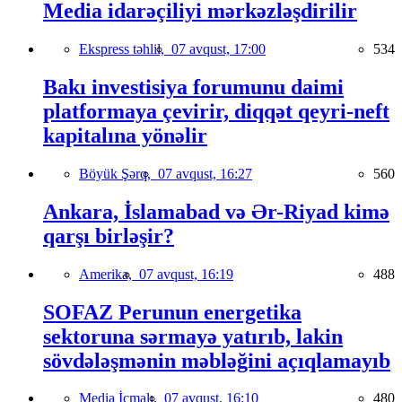
Media idarəçiliyi mərkəzləşdirilir
Ekspress təhlil,
07 avqust, 17:00
534
Bakı investisiya forumunu daimi
platformaya çevirir, diqqət qeyri-neft
kapitalına yönəlir
Böyük Şərq,
07 avqust, 16:27
560
Ankara, İslamabad və Ər-Riyad kimə
qarşı birləşir?
Amerika,
07 avqust, 16:19
488
SOFAZ Perunun energetika
sektoruna sərmayə yatırıb, lakin
sövdələşmənin məbləğini açıqlamayıb
Media İcmalı,
07 avqust, 16:10
480