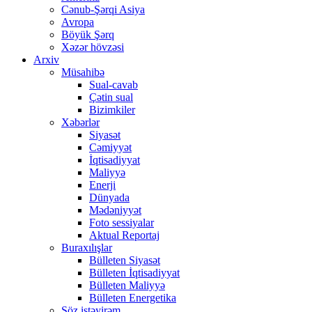
Cənub-Şərqi Asiya
Avropa
Böyük Şərq
Xəzər hövzəsi
Arxiv
Müsahibə
Sual-cavab
Çətin sual
Bizimkiler
Xəbərlər
Siyasət
Cəmiyyət
İqtisadiyyat
Maliyyə
Enerji
Dünyada
Mədəniyyət
Foto sessiyalar
Aktual Reportaj
Buraxılışlar
Bülleten Siyasət
Bülleten İqtisadiyyat
Bülleten Maliyyə
Bülleten Energetika
Söz istəyirəm