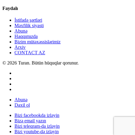
Faydalı
İstifadə şərtləri
Məxfilik siyasti
Abunə
Haqqımızda
Bizim mütəxəssislərimiz
Arxiv
CONTACT AZ
© 2026 Turan. Bütün hüquqlar qorunur.
Abunə
Daxil ol
Bizi facebookda izləyin
Bizə email yazın
Bizi teleqram-da izləyin
Bizi youtube-də izləyin