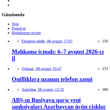
Gündəmdə
Yeni
Populyar
Redaktorun seçimi
Ekspress təhlil,
08 avqust, 17:07
256
Məhkəmə icmalı: 6–7 avqust 2026-cı
il
Qafqaz,
08 avqust, 16:47
253
Onilliklərə uzanan telefon zəngi
Amerika,
08 avqust, 12:32
380
ABŞ-ın Rusiyaya qarşı yeni
sanksiyaları Azərbaycan üçün risklər