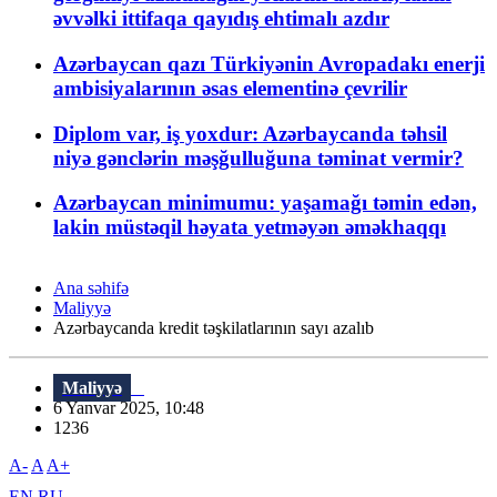
əvvəlki ittifaqa qayıdış ehtimalı azdır
Azərbaycan qazı Türkiyənin Avropadakı enerji
ambisiyalarının əsas elementinə çevrilir
Diplom var, iş yoxdur: Azərbaycanda təhsil
niyə gənclərin məşğulluğuna təminat vermir?
Azərbaycan minimumu: yaşamağı təmin edən,
lakin müstəqil həyata yetməyən əməkhaqqı
Ana səhifə
Maliyyə
Azərbaycanda kredit təşkilatlarının sayı azalıb
Maliyyə
6 Yanvar 2025, 10:48
1236
A-
A
A+
EN
RU