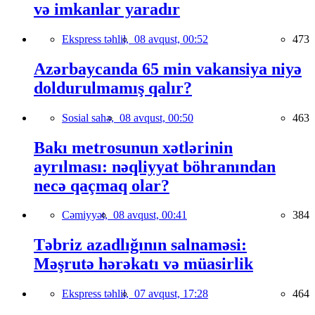
və imkanlar yaradır
Ekspress təhlil,
08 avqust, 00:52
473
Azərbaycanda 65 min vakansiya niyə
doldurulmamış qalır?
Sosial sahə,
08 avqust, 00:50
463
Bakı metrosunun xətlərinin
ayrılması: nəqliyyat böhranından
necə qaçmaq olar?
Cəmiyyət,
08 avqust, 00:41
384
Təbriz azadlığının salnaməsi:
Məşrutə hərəkatı və müasirlik
Ekspress təhlil,
07 avqust, 17:28
464