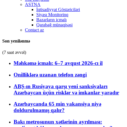
ASTNA
İqtisadiyyat Göstəriciləri
Siyası Monitorinq
Bazarların icmalı
Qarabağ münaqişəsi
Contact az
Son yenilənmə
(7 saat əvvəl)
Məhkəmə icmalı: 6–7 avqust 2026-cı il
Onilliklərə uzanan telefon zəngi
ABŞ-ın Rusiyaya qarşı yeni sanksiyaları
Azərbaycan üçün risklər və imkanlar yaradır
Azərbaycanda 65 min vakansiya niyə
doldurulmamış qalır?
Bakı metrosunun xətlərinin ayrılması: