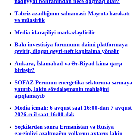
nəqliyyat böhranından necə qaçmaq olar?
Təbriz azadlığının salnaməsi: Məşrutə hərəkatı
və müasirlik
Media idarəçiliyi mərkəzləşdirilir
Bakı investisiya forumunu daimi platformaya
çevirir, diqqət qeyri-neft kapitalına yönəlir
Ankara, İslamabad və Ər-Riyad kimə qarşı
birləşir?
SOFAZ Perunun energetika sektoruna sərmayə
yatırıb, lakin sövdələşmənin məbləğini
açıqlamayıb
Media icmalı: 6 avqust saat 16:00-dan 7 avqust
2026-cı il saat 16:00-dək
Seçkilərdən sonra Ermənistan və Rusiya
gərginliyi azaltmağın yollarını axtarır, lakin