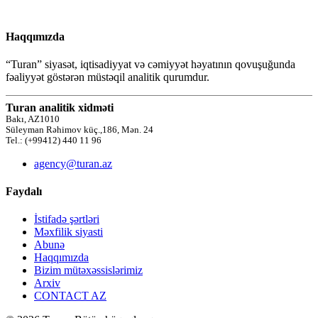
Haqqımızda
“Turan” siyasət, iqtisadiyyat və cəmiyyət həyatının qovuşuğunda
fəaliyyət göstərən müstəqil analitik qurumdur.
Turan analitik xidməti
Bakı, AZ1010
Süleyman Rəhimov küç.,186, Mən. 24
Tel.: (+99412) 440 11 96
agency@turan.az
Faydalı
İstifadə şərtləri
Məxfilik siyasti
Abunə
Haqqımızda
Bizim mütəxəssislərimiz
Arxiv
CONTACT AZ