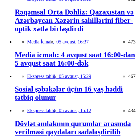
Rəqəmsal Orta Dəhliz: Qazaxıstan və
Azərbaycan Xəzərin sahillərini fiber-
optik xətlə birləşdirdi
Media İcmalı,
05 avqust, 16:37
473
Media icmalı: 4 avqust saat 16:00-dan
5 avqust saat 16:00-dək
Ekspress təhlil,
05 avqust, 15:29
467
Sosial şəbəkələr üçün 16 yaş həddi
tətbiq olunur
Ekspress təhlil,
05 avqust, 15:12
434
Dövlət əmlakının qurumlar arasında
verilməsi qaydaları sadələşdirilib