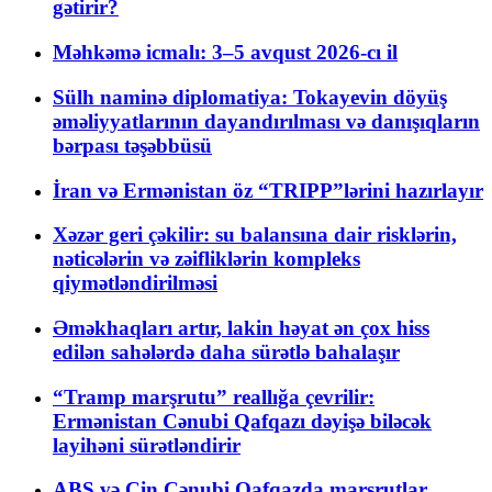
gətirir?
Məhkəmə icmalı: 3–5 avqust 2026-cı il
Sülh naminə diplomatiya: Tokayevin döyüş
əməliyyatlarının dayandırılması və danışıqların
bərpası təşəbbüsü
İran və Ermənistan öz “TRIPP”lərini hazırlayır
Xəzər geri çəkilir: su balansına dair risklərin,
nəticələrin və zəifliklərin kompleks
qiymətləndirilməsi
Əməkhaqları artır, lakin həyat ən çox hiss
edilən sahələrdə daha sürətlə bahalaşır
“Tramp marşrutu” reallığa çevrilir:
Ermənistan Cənubi Qafqazı dəyişə biləcək
layihəni sürətləndirir
ABŞ və Çin Cənubi Qafqazda marşrutlar