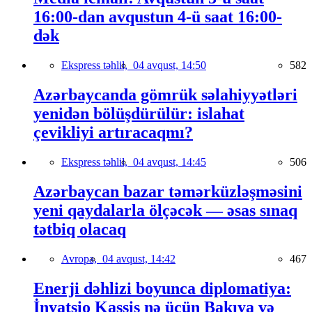
16:00-dan avqustun 4-ü saat 16:00-
dək
Ekspress təhlil,
04 avqust, 14:50
582
Azərbaycanda gömrük səlahiyyətləri
yenidən bölüşdürülür: islahat
çevikliyi artıracaqmı?
Ekspress təhlil,
04 avqust, 14:45
506
Azərbaycan bazar təmərküzləşməsini
yeni qaydalarla ölçəcək — əsas sınaq
tətbiq olacaq
Avropa,
04 avqust, 14:42
467
Enerji dəhlizi boyunca diplomatiya:
İnyatsio Kassis nə üçün Bakıya və