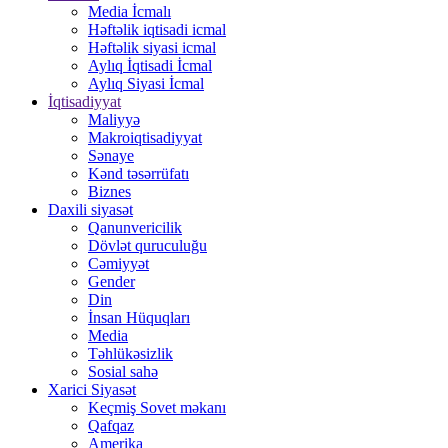
Media İcmalı
Həftəlik iqtisadi icmal
Həftəlik siyasi icmal
Aylıq İqtisadi İcmal
Aylıq Siyasi İcmal
İqtisadiyyat
Maliyyə
Makroiqtisadiyyat
Sənaye
Kənd təsərrüfatı
Biznes
Daxili siyasət
Qanunvericilik
Dövlət quruculuğu
Cəmiyyət
Gender
Din
İnsan Hüquqları
Media
Təhlükəsizlik
Sosial sahə
Xarici Siyasət
Keçmiş Sovet məkanı
Qafqaz
Amerika