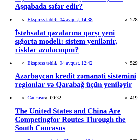
Aşqabada səfər edir?
Ekspress təhlil,
04 avqust, 14:38
528
İstehsalat qəzalarına qarşı yeni
sığorta modeli: sistem yenilənir,
risklər azalacaqmı?
Ekspress təhlil,
04 avqust, 12:42
529
Azərbaycan kredit zəmanəti sistemini
regionlar və Qarabağ üçün yeniləyir
Caucasus,
00:32
419
The United States and China Are
Competingfor Routes Through the
South Caucasus