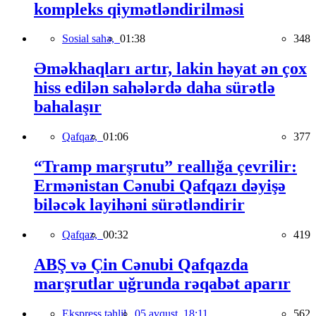
kompleks qiymətləndirilməsi
Sosial sahə,
01:38
348
Əməkhaqları artır, lakin həyat ən çox
hiss edilən sahələrdə daha sürətlə
bahalaşır
Qafqaz,
01:06
377
“Tramp marşrutu” reallığa çevrilir:
Ermənistan Cənubi Qafqazı dəyişə
biləcək layihəni sürətləndirir
Qafqaz,
00:32
419
ABŞ və Çin Cənubi Qafqazda
marşrutlar uğrunda rəqabət aparır
Ekspress təhlil,
05 avqust, 18:11
562