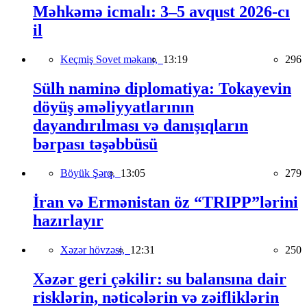
Məhkəmə icmalı: 3–5 avqust 2026-cı
il
Keçmiş Sovet məkanı,
13:19
296
Sülh naminə diplomatiya: Tokayevin
döyüş əməliyyatlarının
dayandırılması və danışıqların
bərpası təşəbbüsü
Böyük Şərq,
13:05
279
İran və Ermənistan öz “TRIPP”lərini
hazırlayır
Xəzər hövzəsi,
12:31
250
Xəzər geri çəkilir: su balansına dair
risklərin, nəticələrin və zəifliklərin