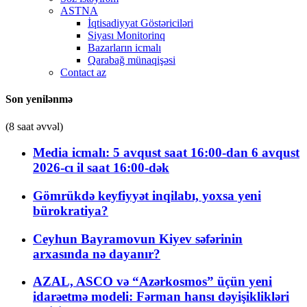
ASTNA
İqtisadiyyat Göstəriciləri
Siyası Monitorinq
Bazarların icmalı
Qarabağ münaqişəsi
Contact az
Son yenilənmə
(8 saat əvvəl)
Media icmalı: 5 avqust saat 16:00-dan 6 avqust
2026-cı il saat 16:00-dək
Gömrükdə keyfiyyət inqilabı, yoxsa yeni
bürokratiya?
Ceyhun Bayramovun Kiyev səfərinin
arxasında nə dayanır?
AZAL, ASCO və “Azərkosmos” üçün yeni
idarəetmə modeli: Fərman hansı dəyişiklikləri