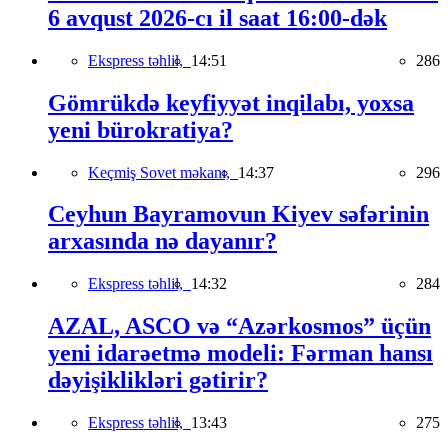
6 avqust 2026-cı il saat 16:00-dək
Ekspress təhlil,
14:51
286
Gömrükdə keyfiyyət inqilabı, yoxsa
yeni bürokratiya?
Keçmiş Sovet məkanı,
14:37
296
Ceyhun Bayramovun Kiyev səfərinin
arxasında nə dayanır?
Ekspress təhlil,
14:32
284
AZAL, ASCO və “Azərkosmos” üçün
yeni idarəetmə modeli: Fərman hansı
dəyişiklikləri gətirir?
Ekspress təhlil,
13:43
275