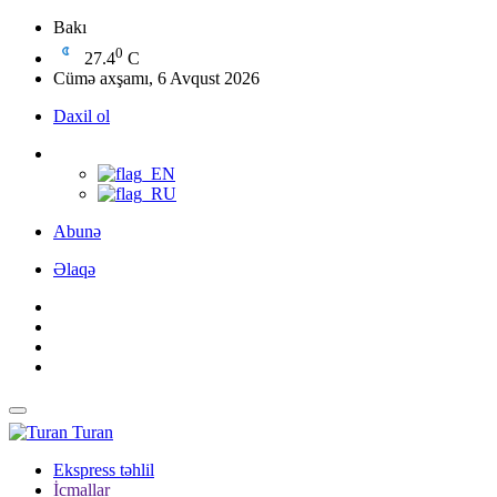
Bakı
0
27.4
C
Cümə axşamı, 6 Avqust 2026
Daxil ol
Abunə
Əlaqə
Turan
Ekspress təhlil
İcmallar