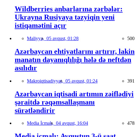
Wildberries anbarlarına zərbələr:
Ukrayna Rusiyaya təzyiqin yeni
istiqamətini açır
Maliyyə,
05 avqust, 01:28
500
Azərbaycan ehtiyatlarını artırır, lakin
manatın dayanıqlılığı hələ də neftdən
asılıdır
Makroiqtisadiyyat,
05 avqust, 01:24
391
Azərbaycan iqtisadi artımın zəiflədiyi
şəraitdə rəqəmsallaşmanı
sürətləndirir
Media İcmalı,
04 avqust, 16:04
478
Media icmalı: Avqustun 3-ü saat