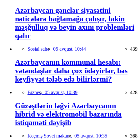
Azərbaycan gənclər siyasətini
nəticələrə bağlamağa çalışır, lakin
məşğulluq və beyin axını problemləri
qalır
Sosial sahə,
05 avqust, 10:44
439
Azərbaycanın kommunal hesabı:
vətəndaşlar daha çox ödəyirlər, bəs
keyfiyyət tələb edə bilirlərmi?
Biznes,
05 avqust, 10:39
428
Güzəştlərin ləğvi Azərbaycanın
hibrid və elektromobil bazarında
istiqaməti dəyişib
Keçmiş Sovet məkanı,
05 avqust, 10:35
368