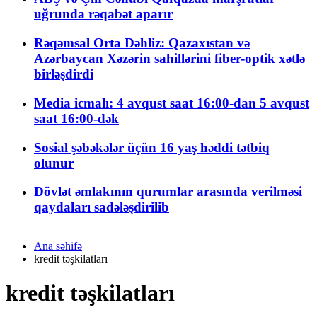
uğrunda rəqabət aparır
Rəqəmsal Orta Dəhliz: Qazaxıstan və
Azərbaycan Xəzərin sahillərini fiber-optik xətlə
birləşdirdi
Media icmalı: 4 avqust saat 16:00-dan 5 avqust
saat 16:00-dək
Sosial şəbəkələr üçün 16 yaş həddi tətbiq
olunur
Dövlət əmlakının qurumlar arasında verilməsi
qaydaları sadələşdirilib
Ana səhifə
kredit təşkilatları
kredit təşkilatları