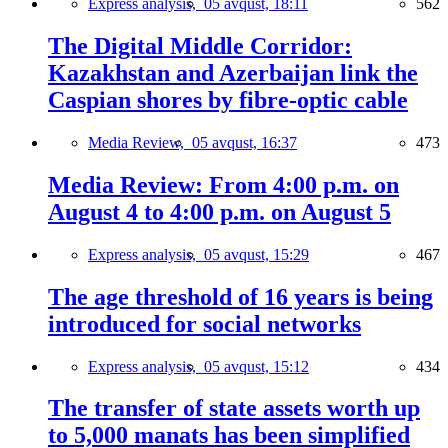
Express analysis,
05 avqust, 18:11
562
The Digital Middle Corridor:
Kazakhstan and Azerbaijan link the
Caspian shores by fibre-optic cable
Media Review,
05 avqust, 16:37
473
Media Review: From 4:00 p.m. on
August 4 to 4:00 p.m. on August 5
Express analysis,
05 avqust, 15:29
467
The age threshold of 16 years is being
introduced for social networks
Express analysis,
05 avqust, 15:12
434
The transfer of state assets worth up
to 5,000 manats has been simplified