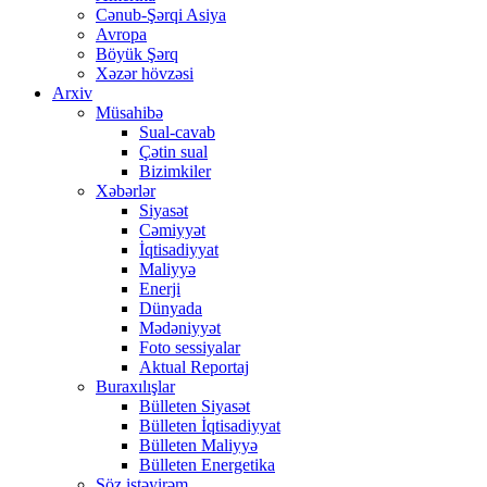
Cənub-Şərqi Asiya
Avropa
Böyük Şərq
Xəzər hövzəsi
Arxiv
Müsahibə
Sual-cavab
Çətin sual
Bizimkiler
Xəbərlər
Siyasət
Cəmiyyət
İqtisadiyyat
Maliyyə
Enerji
Dünyada
Mədəniyyət
Foto sessiyalar
Aktual Reportaj
Buraxılışlar
Bülleten Siyasət
Bülleten İqtisadiyyat
Bülleten Maliyyə
Bülleten Energetika
Söz istəyirəm