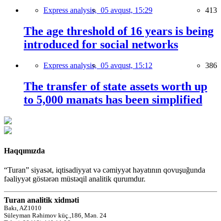
Express analysis,
05 avqust, 15:29
413
The age threshold of 16 years is being
introduced for social networks
Express analysis,
05 avqust, 15:12
386
The transfer of state assets worth up
to 5,000 manats has been simplified
Haqqımızda
“Turan” siyasət, iqtisadiyyat və cəmiyyət həyatının qovuşuğunda
fəaliyyət göstərən müstəqil analitik qurumdur.
Turan analitik xidməti
Bakı, AZ1010
Süleyman Rəhimov küç.,186, Mən. 24