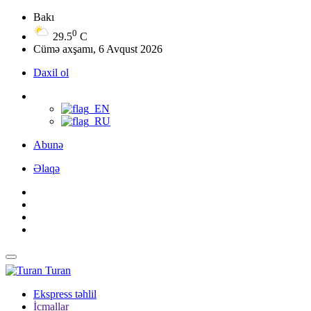
Bakı
0
29.5
C
Cümə axşamı, 6 Avqust 2026
Daxil ol
Abunə
Əlaqə
Turan
Ekspress təhlil
İcmallar