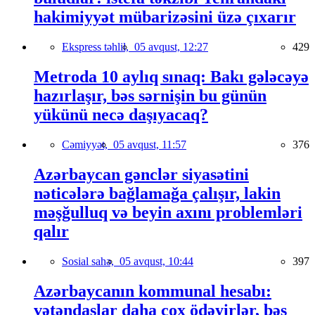
hakimiyyət mübarizəsini üzə çıxarır
Ekspress təhlil,
05 avqust, 12:27
429
Metroda 10 aylıq sınaq: Bakı gələcəyə
hazırlaşır, bəs sərnişin bu günün
yükünü necə daşıyacaq?
Cəmiyyət,
05 avqust, 11:57
376
Azərbaycan gənclər siyasətini
nəticələrə bağlamağa çalışır, lakin
məşğulluq və beyin axını problemləri
qalır
Sosial sahə,
05 avqust, 10:44
397
Azərbaycanın kommunal hesabı:
vətəndaşlar daha çox ödəyirlər, bəs