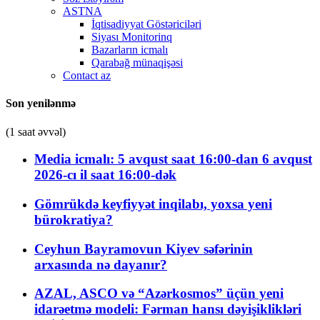
ASTNA
İqtisadiyyat Göstəriciləri
Siyası Monitorinq
Bazarların icmalı
Qarabağ münaqişəsi
Contact az
Son yenilənmə
(1 saat əvvəl)
Media icmalı: 5 avqust saat 16:00-dan 6 avqust
2026-cı il saat 16:00-dək
Gömrükdə keyfiyyət inqilabı, yoxsa yeni
bürokratiya?
Ceyhun Bayramovun Kiyev səfərinin
arxasında nə dayanır?
AZAL, ASCO və “Azərkosmos” üçün yeni
idarəetmə modeli: Fərman hansı dəyişiklikləri