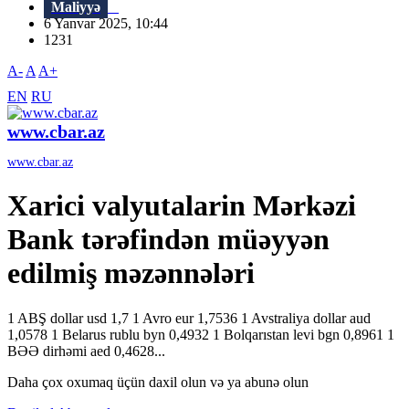
Maliyyə
6 Yanvar 2025, 10:44
1231
A-
A
A+
EN
RU
www.cbar.az
www.cbar.az
Xarici valyutalarin Mərkəzi
Bank tərəfindən müəyyən
edilmiş məzənnələri
1 ABŞ dollar usd 1,7 1 Avro eur 1,7536 1 Avstraliya dollar aud
1,0578 1 Belarus rublu byn 0,4932 1 Bolqarıstan levi bgn 0,8961 1
BƏƏ dirhəmi aed 0,4628...
Daha çox oxumaq üçün daxil olun və ya abunə olun