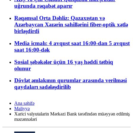
uğrunda rəqabət aparır
Rəqəmsal Orta Dəhliz: Qazaxıstan və
Azərbaycan Xəzərin sahillərini fiber-optik xətlə
birləşdirdi
Media icmalı: 4 avqust saat 16:00-dan 5 avqust
saat 16:00-dək
Sosial şəbəkələr üçün 16 yaş həddi tətbiq
olunur
Dövlət əmlakının qurumlar arasında verilməsi
qaydaları sadələşdirilib
Ana səhifə
Maliyyə
Xarici valyutalarin Mərkəzi Bank tərəfindən müəyyən edilmiş
məzənnələri