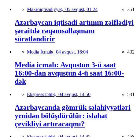
Makroiqtisadiyyat,
05 avqust, 01:24
351
Azərbaycan iqtisadi artımın zəiflədiyi
şəraitdə rəqəmsallaşmanı
sürətləndirir
Media İcmalı,
04 avqust, 16:04
432
Media icmalı: Avqustun 3-ü saat
16:00-dan avqustun 4-ü saat 16:00-
dək
Ekspress təhlil,
04 avqust, 14:50
531
Azərbaycanda gömrük səlahiyyətləri
yenidən bölüşdürülür: islahat
çevikliyi artıracaqmı?
Ekspress təhlil,
04 avqust, 14:45
458