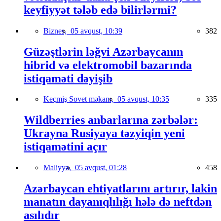
keyfiyyət tələb edə bilirlərmi?
Biznes,
05 avqust, 10:39
382
Güzəştlərin ləğvi Azərbaycanın
hibrid və elektromobil bazarında
istiqaməti dəyişib
Keçmiş Sovet məkanı,
05 avqust, 10:35
335
Wildberries anbarlarına zərbələr:
Ukrayna Rusiyaya təzyiqin yeni
istiqamətini açır
Maliyyə,
05 avqust, 01:28
458
Azərbaycan ehtiyatlarını artırır, lakin
manatın dayanıqlılığı hələ də neftdən
asılıdır