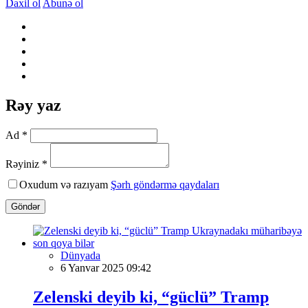
Daxil ol
Abunə ol
Rəy yaz
Ad *
Rəyiniz *
Oxudum və razıyam
Şərh göndərmə qaydaları
Göndər
Dünyada
6 Yanvar 2025 09:42
Zelenski deyib ki, “güclü” Tramp