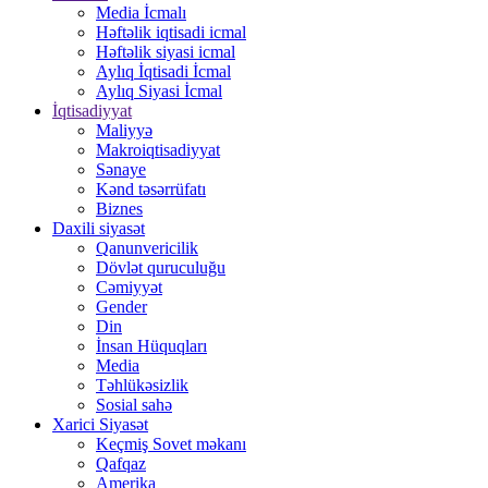
Media İcmalı
Həftəlik iqtisadi icmal
Həftəlik siyasi icmal
Aylıq İqtisadi İcmal
Aylıq Siyasi İcmal
İqtisadiyyat
Maliyyə
Makroiqtisadiyyat
Sənaye
Kənd təsərrüfatı
Biznes
Daxili siyasət
Qanunvericilik
Dövlət quruculuğu
Cəmiyyət
Gender
Din
İnsan Hüquqları
Media
Təhlükəsizlik
Sosial sahə
Xarici Siyasət
Keçmiş Sovet məkanı
Qafqaz
Amerika