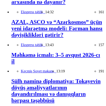
arxasında nə dayanır?
Ekspress təhlil,
14:32
161
AZAL, ASCO və “Azərkosmos” üçün
yeni idarəetmə modeli: Fərman hansı
dəyişiklikləri gətirir?
Ekspress təhlil,
13:43
157
Məhkəmə icmalı: 3–5 avqust 2026-cı
il
Keçmiş Sovet məkanı,
13:19
191
Sülh naminə diplomatiya: Tokayevin
döyüş əməliyyatlarının
dayandırılması və danışıqların
bərpası təşəbbüsü