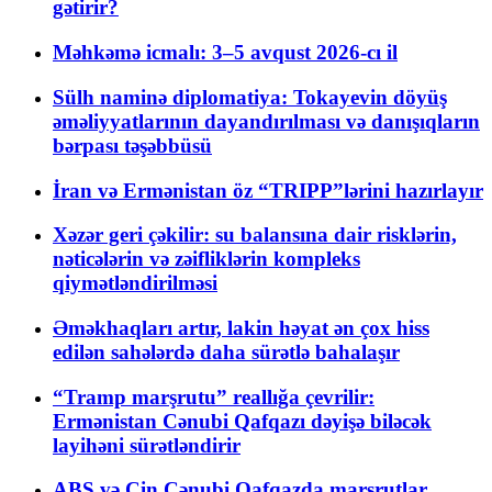
gətirir?
Məhkəmə icmalı: 3–5 avqust 2026-cı il
Sülh naminə diplomatiya: Tokayevin döyüş
əməliyyatlarının dayandırılması və danışıqların
bərpası təşəbbüsü
İran və Ermənistan öz “TRIPP”lərini hazırlayır
Xəzər geri çəkilir: su balansına dair risklərin,
nəticələrin və zəifliklərin kompleks
qiymətləndirilməsi
Əməkhaqları artır, lakin həyat ən çox hiss
edilən sahələrdə daha sürətlə bahalaşır
“Tramp marşrutu” reallığa çevrilir:
Ermənistan Cənubi Qafqazı dəyişə biləcək
layihəni sürətləndirir
ABŞ və Çin Cənubi Qafqazda marşrutlar