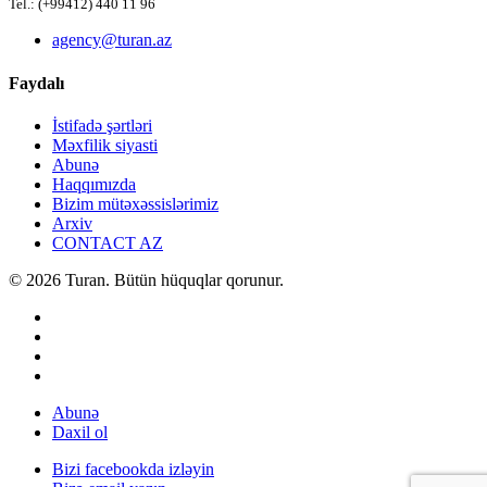
Tel.: (+99412) 440 11 96
agency@turan.az
Faydalı
İstifadə şərtləri
Məxfilik siyasti
Abunə
Haqqımızda
Bizim mütəxəssislərimiz
Arxiv
CONTACT AZ
© 2026 Turan. Bütün hüquqlar qorunur.
Abunə
Daxil ol
Bizi facebookda izləyin