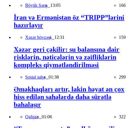
Böyük Şərq,
13:05
166
İran və Ermənistan öz “TRIPP”lərini
hazırlayır
Xəzər hövzəsi,
12:31
159
Xəzər geri çəkilir: su balansına dair
risklərin, nəticələrin və zəifliklərin
kompleks qiymətləndirilməsi
Sosial sahə,
01:38
299
Əməkhaqları artır, lakin həyat ən çox
hiss edilən sahələrdə daha sürətlə
bahalaşır
Qafqaz,
01:06
322