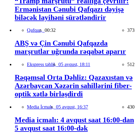
“Tramp marşrutu” reallığa çevrilir:
Ermənistan Cənubi Qafqazı dəyişə
biləcək layihəni sürətləndirir
Qafqaz,
00:32
373
ABŞ və Çin Cənubi Qafqazda
marşrutlar uğrunda rəqabət aparır
Ekspress təhlil,
05 avqust, 18:11
512
Rəqəmsal Orta Dəhliz: Qazaxıstan və
Azərbaycan Xəzərin sahillərini fiber-
optik xətlə birləşdirdi
Media İcmalı,
05 avqust, 16:37
430
Media icmalı: 4 avqust saat 16:00-dan
5 avqust saat 16:00-dək