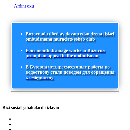
Ardını oxu
Buzovnada dörd ay davam edən drenaj işləri
ombudsmana müraciətə səbəb olub
Four-month drainage works in Buzovna
prompt an appeal to the ombudsman
В Бузовна четырехмесячные работы по
водоотводу стали поводом для обращения
к омбудсмену
Bizi sosial şəbəkələrdə izləyin