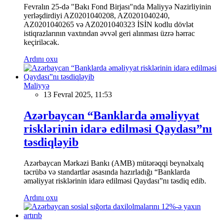
Fevralın 25-də "Bakı Fond Birjası"nda Maliyyə Nazirliyinin
yerləşdirdiyi AZ0201040208, AZ0201040240,
AZ0201040265 və AZ0201040323 İSİN kodlu dövlət
istiqrazlarının vaxtından əvvəl geri alınması üzrə hərrac
keçiriləcək.
Ardını oxu
Maliyyə
13 Fevral 2025, 11:53
Azərbaycan “Banklarda əməliyyat
risklərinin idarə edilməsi Qaydası”nı
təsdiqləyib
Azərbaycan Mərkəzi Bankı (AMB) mütərəqqi beynəlxalq
təcrübə və standartlar əsasında hazırladığı “Banklarda
əməliyyat risklərinin idarə edilməsi Qaydası”nı təsdiq edib.
Ardını oxu