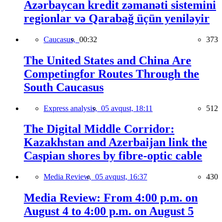
Azərbaycan kredit zəmanəti sistemini
regionlar və Qarabağ üçün yeniləyir
Caucasus,
00:32
373
The United States and China Are
Competingfor Routes Through the
South Caucasus
Express analysis,
05 avqust, 18:11
512
The Digital Middle Corridor:
Kazakhstan and Azerbaijan link the
Caspian shores by fibre-optic cable
Media Review,
05 avqust, 16:37
430
Media Review: From 4:00 p.m. on
August 4 to 4:00 p.m. on August 5