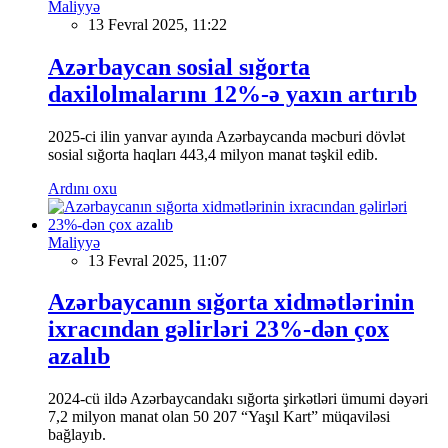
Maliyyə
13 Fevral 2025, 11:22
Azərbaycan sosial sığorta
daxilolmalarını 12%-ə yaxın artırıb
2025-ci ilin yanvar ayında Azərbaycanda məcburi dövlət
sosial sığorta haqları 443,4 milyon manat təşkil edib.
Ardını oxu
Maliyyə
13 Fevral 2025, 11:07
Azərbaycanın sığorta xidmətlərinin
ixracından gəlirləri 23%-dən çox
azalıb
2024-cü ildə Azərbaycandakı sığorta şirkətləri ümumi dəyəri
7,2 milyon manat olan 50 207 “Yaşıl Kart” müqaviləsi
bağlayıb.