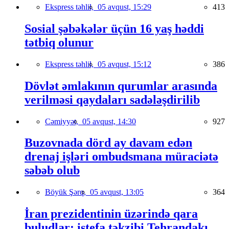
Ekspress təhlil,
05 avqust, 15:29
413
Sosial şəbəkələr üçün 16 yaş həddi
tətbiq olunur
Ekspress təhlil,
05 avqust, 15:12
386
Dövlət əmlakının qurumlar arasında
verilməsi qaydaları sadələşdirilib
Cəmiyyət,
05 avqust, 14:30
927
Buzovnada dörd ay davam edən
drenaj işləri ombudsmana müraciətə
səbəb olub
Böyük Şərq,
05 avqust, 13:05
364
İran prezidentinin üzərində qara
buludlar: istefa təkzibi Tehrandakı