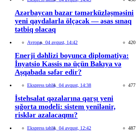
Azərbaycan bazar təmərküzləşməsini
yeni qaydalarla ölçəcək — əsas sınaq
tətbiq olacaq
Avropa,
04 avqust, 14:42
420
Enerji dəhlizi boyunca diplomatiya:
İnyatsio Kassis nə üçün Bakıya və
Aşqabada səfər edir?
Ekspress təhlil,
04 avqust, 14:38
477
İstehsalat qəzalarına qarşı yeni
sığorta modeli: sistem yenilənir,
risklər azalacaqmı?
Ekspress təhlil,
04 avqust, 12:42
487