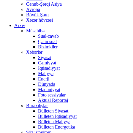
Cənub-Şərqi Asiya
Avropa
Böyük Şərq
Xəzər hövzəsi
Arxiv
Müsahibə
Sual-cavab
Çətin sual
Bizimkiler
Xəbərlər
Siyasət
Cəmiyyət
İqtisadiyyat
Maliyyə
Enerji
Dünyada
Mədəniyyət
Foto sessiyalar
Aktual Reportaj
Buraxılışlar
Bülleten Siyasət
Bülleten İqtisadiyyat
Bülleten Maliyyə
Bülleten Energetika
Söz istəyirəm