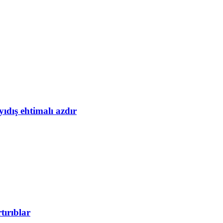
yıdış ehtimalı azdır
tırıblar