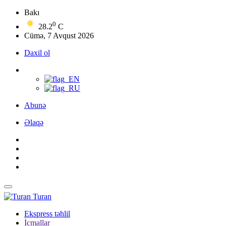
Bakı
0
28.2
C
Cümə, 7 Avqust 2026
Daxil ol
Abunə
Əlaqə
Turan
Ekspress təhlil
İcmallar