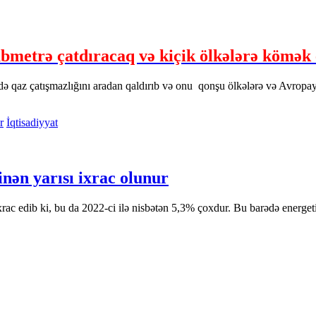
bmetrə çatdıracaq və kiçik ölkələrə kömək
də qaz çatışmazlığını aradan qaldırıb və onu qonşu ölkələrə və Avropaya
İqtisadiyyat
nən yarısı ixrac olunur
rac edib ki, bu da 2022-ci ilə nisbətən 5,3% çoxdur. Bu barədə energet