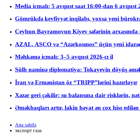
Media icmalı: 5 avqust saat 16:00-dan 6 avqust 2
Gömrükdə keyfiyyət inqilabı, yoxsa yeni bürokr
Ceyhun Bayramovun Kiyev səfərinin arxasında 
AZAL, ASCO və “Azərkosmos” üçün yeni idarəetm
Məhkəmə icmalı: 3–5 avqust 2026-cı il
Sülh naminə diplomatiya: Tokayevin döyüş əməli
İran və Ermənistan öz “TRIPP”lərini hazırlayır
Xəzər geri çəkilir: su balansına dair risklərin, nə
Əməkhaqları artır, lakin həyat ən çox hiss edilən
Ana səhifə
экспорт газа