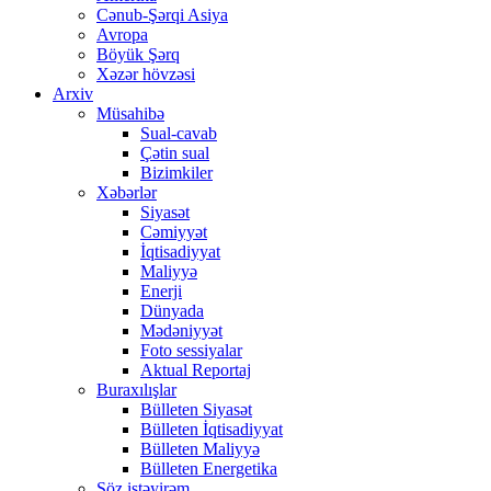
Cənub-Şərqi Asiya
Avropa
Böyük Şərq
Xəzər hövzəsi
Arxiv
Müsahibə
Sual-cavab
Çətin sual
Bizimkiler
Xəbərlər
Siyasət
Cəmiyyət
İqtisadiyyat
Maliyyə
Enerji
Dünyada
Mədəniyyət
Foto sessiyalar
Aktual Reportaj
Buraxılışlar
Bülleten Siyasət
Bülleten İqtisadiyyat
Bülleten Maliyyə
Bülleten Energetika
Söz istəyirəm