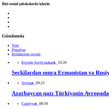
Bizi sosial şəbəkələrdə izləyin
Gündəmdə
Yeni
Populyar
Redaktorun seçimi
Keçmiş Sovet məkanı,
10:26
Seçkilərdən sonra Ermənistan və Rusiya 
Avropa,
09:23
Azərbaycan qazı Türkiyənin Avropadakı
Cəmiyyət,
08:59