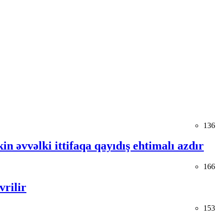
136
in əvvəlki ittifaqa qayıdış ehtimalı azdır
166
vrilir
153