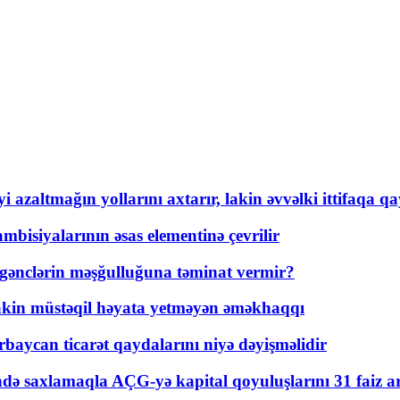
 azaltmağın yollarını axtarır, lakin əvvəlki ittifaqa qa
bisiyalarının əsas elementinə çevrilir
 gənclərin məşğulluğuna təminat vermir?
kin müstəqil həyata yetməyən əməkhaqqı
rbaycan ticarət qaydalarını niyə dəyişməlidir
ində saxlamaqla AÇG-yə kapital qoyuluşlarını 31 faiz ar