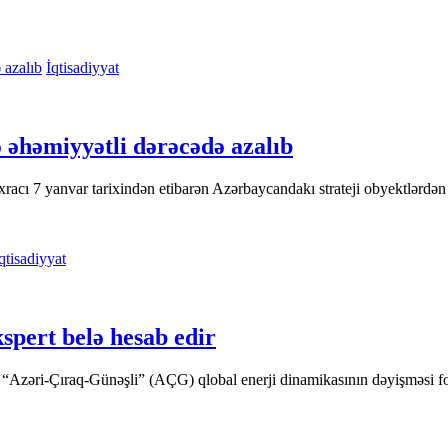
İqtisadiyyat
 əhəmiyyətli dərəcədə azalıb
acı 7 yanvar tarixindən etibarən Azərbaycandakı strateji obyektlərdən 
qtisadiyyat
spert belə hesab edir
 “Azəri-Çıraq-Günəşli” (AÇG) qlobal enerji dinamikasının dəyişməsi fo