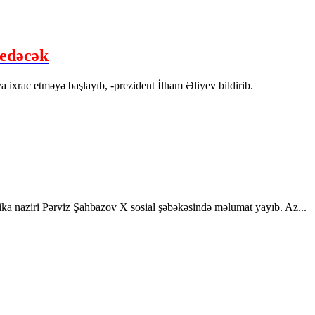
 edəcək
 ixrac etməyə başlayıb, -prezident İlham Əliyev bildirib.
ika naziri Pərviz Şahbazov X sosial şəbəkəsində məlumat yayıb. Az...