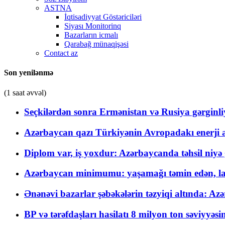
ASTNA
İqtisadiyyat Göstəriciləri
Siyası Monitorinq
Bazarların icmalı
Qarabağ münaqişəsi
Contact az
Son yenilənmə
(1 saat əvvəl)
Seçkilərdən sonra Ermənistan və Rusiya gərginliyi
Azərbaycan qazı Türkiyənin Avropadakı enerji am
Diplom var, iş yoxdur: Azərbaycanda təhsil niyə
Azərbaycan minimumu: yaşamağı təmin edən, la
Ənənəvi bazarlar şəbəkələrin təzyiqi altında: Azə
BP və tərəfdaşları hasilatı 8 milyon ton səviyyəs