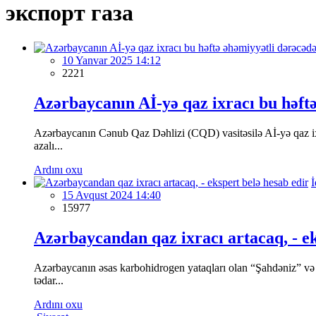
экспорт газа
10 Yanvar 2025 14:12
2221
Azərbaycanın Aİ-yə qaz ixracı bu həftə
Azərbaycanın Cənub Qaz Dəhlizi (CQD) vasitəsilə Aİ-yə qaz ixr
azalı...
Ardını oxu
İ
15 Avqust 2024 14:40
15977
Azərbaycandan qaz ixracı artacaq, - ek
Azərbaycanın əsas karbohidrogen yataqları olan “Şahdəniz” və
tədar...
Ardını oxu