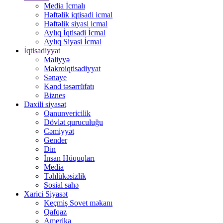
Media İcmalı
Həftəlik iqtisadi icmal
Həftəlik siyasi icmal
Aylıq İqtisadi İcmal
Aylıq Siyasi İcmal
İqtisadiyyat
Maliyyə
Makroiqtisadiyyat
Sənaye
Kənd təsərrüfatı
Biznes
Daxili siyasət
Qanunvericilik
Dövlət quruculuğu
Cəmiyyət
Gender
Din
İnsan Hüquqları
Media
Təhlükəsizlik
Sosial sahə
Xarici Siyasət
Keçmiş Sovet məkanı
Qafqaz
Amerika