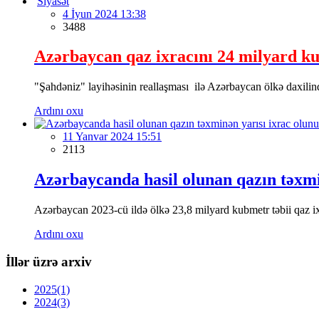
Siyasət
4 İyun 2024 13:38
3488
Azərbaycan qaz ixracını 24 milyard ku
"Şahdəniz" layihəsinin reallaşması ilə Azərbaycan ölkə daxilin
Ardını oxu
11 Yanvar 2024 15:51
2113
Azərbaycanda hasil olunan qazın təxmi
Azərbaycan 2023-cü ildə ölkə 23,8 milyard kubmetr təbii qaz ix
Ardını oxu
İllər üzrə arxiv
2025
(1)
2024
(3)