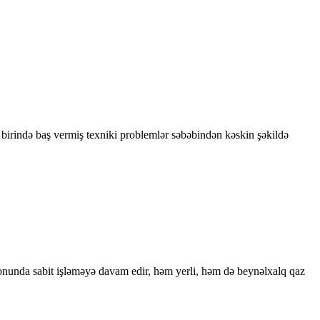
birində baş vermiş texniki problemlər səbəbindən kəskin şəkildə
nunda sabit işləməyə davam edir, həm yerli, həm də beynəlxalq qaz