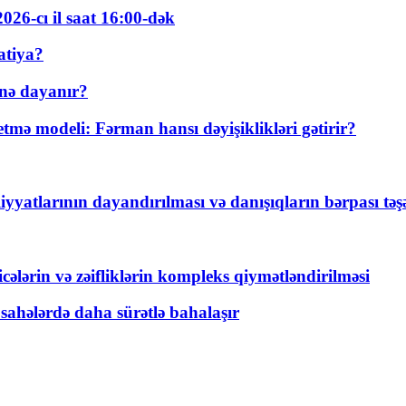
026-cı il saat 16:00-dək
atiya?
nə dayanır?
ə modeli: Fərman hansı dəyişiklikləri gətirir?
yyatlarının dayandırılması və danışıqların bərpası tə
ticələrin və zəifliklərin kompleks qiymətləndirilməsi
 sahələrdə daha sürətlə bahalaşır