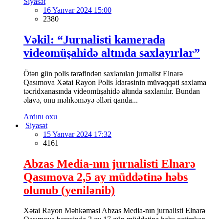
Siyasət
16 Yanvar 2024 15:00
2380
Vəkil: “Jurnalisti kamerada
videomüşahidə altında saxlayırlar”
Ötən gün polis tərəfindən saxlanılan jurnalist Elnarə
Qasımova Xətai Rayon Polis İdarəsinin müvəqqəti saxlama
təcridxanasında videomüşahidə altında saxlanılır. Bundan
əlavə, onu məhkəməyə əlləri qanda...
Ardını oxu
Siyasət
15 Yanvar 2024 17:32
4161
Abzas Media-nın jurnalisti Elnarə
Qasımova 2,5 ay müddətinə həbs
olunub (yenilənib)
Xətai Rayon Məhkəməsi Abzas Media-nın jurnalisti Elnarə