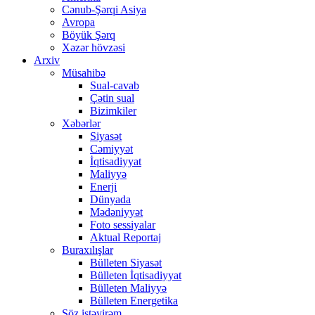
Cənub-Şərqi Asiya
Avropa
Böyük Şərq
Xəzər hövzəsi
Arxiv
Müsahibə
Sual-cavab
Çətin sual
Bizimkiler
Xəbərlər
Siyasət
Cəmiyyət
İqtisadiyyat
Maliyyə
Enerji
Dünyada
Mədəniyyət
Foto sessiyalar
Aktual Reportaj
Buraxılışlar
Bülleten Siyasət
Bülleten İqtisadiyyat
Bülleten Maliyyə
Bülleten Energetika
Söz istəyirəm