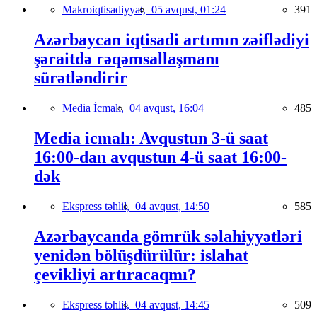
Makroiqtisadiyyat,
05 avqust, 01:24
391
Azərbaycan iqtisadi artımın zəiflədiyi
şəraitdə rəqəmsallaşmanı
sürətləndirir
Media İcmalı,
04 avqust, 16:04
485
Media icmalı: Avqustun 3-ü saat
16:00-dan avqustun 4-ü saat 16:00-
dək
Ekspress təhlil,
04 avqust, 14:50
585
Azərbaycanda gömrük səlahiyyətləri
yenidən bölüşdürülür: islahat
çevikliyi artıracaqmı?
Ekspress təhlil,
04 avqust, 14:45
509