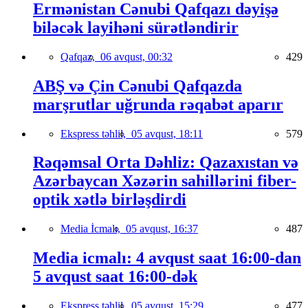
Ermənistan Cənubi Qafqazı dəyişə
biləcək layihəni sürətləndirir
Qafqaz,
06 avqust, 00:32
429
ABŞ və Çin Cənubi Qafqazda
marşrutlar uğrunda rəqabət aparır
Ekspress təhlil,
05 avqust, 18:11
579
Rəqəmsal Orta Dəhliz: Qazaxıstan və
Azərbaycan Xəzərin sahillərini fiber-
optik xətlə birləşdirdi
Media İcmalı,
05 avqust, 16:37
487
Media icmalı: 4 avqust saat 16:00-dan
5 avqust saat 16:00-dək
Ekspress təhlil,
05 avqust, 15:29
477