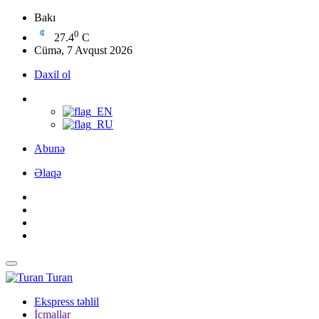
Bakı
0
27.4
C
Cümə, 7 Avqust 2026
Daxil ol
Abunə
Əlaqə
Turan
Ekspress təhlil
İcmallar