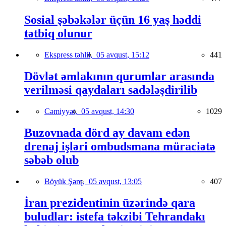
Sosial şəbəkələr üçün 16 yaş həddi
tətbiq olunur
Ekspress təhlil,
05 avqust, 15:12
441
Dövlət əmlakının qurumlar arasında
verilməsi qaydaları sadələşdirilib
Cəmiyyət,
05 avqust, 14:30
1029
Buzovnada dörd ay davam edən
drenaj işləri ombudsmana müraciətə
səbəb olub
Böyük Şərq,
05 avqust, 13:05
407
İran prezidentinin üzərində qara
buludlar: istefa təkzibi Tehrandakı