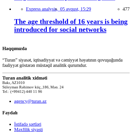
Express analysis,
05 avqust, 15:29
477
The age threshold of 16 years is being
introduced for social networks
Haqqımızda
“Turan” siyasət, iqtisadiyyat və cəmiyyət həyatının qovuşuğunda
fəaliyyət göstərən müstəqil analitik qurumdur.
Turan analitik xidməti
Bakı, AZ1010
Süleyman Rəhimov küç.,186, Mən. 24
Tel.: (+99412) 440 11 96
agency@turan.az
Faydalı
İstifadə şərtləri
Məxfilik siyasti