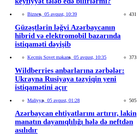
keyfiyyət tələb edə bilirlərmi?
Biznes,
05 avqust, 10:39
431
Güzəştlərin ləğvi Azərbaycanın
hibrid və elektromobil bazarında
istiqaməti dəyişib
Keçmiş Sovet məkanı,
05 avqust, 10:35
373
Wildberries anbarlarına zərbələr:
Ukrayna Rusiyaya təzyiqin yeni
istiqamətini açır
Maliyyə,
05 avqust, 01:28
505
Azərbaycan ehtiyatlarını artırır, lakin
manatın dayanıqlılığı hələ də neftdən
asılıdır