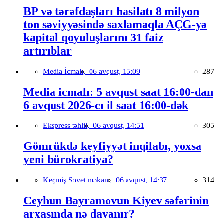
BP və tərəfdaşları hasilatı 8 milyon
ton səviyyəsində saxlamaqla AÇG-yə
kapital qoyuluşlarını 31 faiz
artırıblar
Media İcmalı,
06 avqust, 15:09
287
Media icmalı: 5 avqust saat 16:00-dan
6 avqust 2026-cı il saat 16:00-dək
Ekspress təhlil,
06 avqust, 14:51
305
Gömrükdə keyfiyyət inqilabı, yoxsa
yeni bürokratiya?
Keçmiş Sovet məkanı,
06 avqust, 14:37
314
Ceyhun Bayramovun Kiyev səfərinin
arxasında nə dayanır?