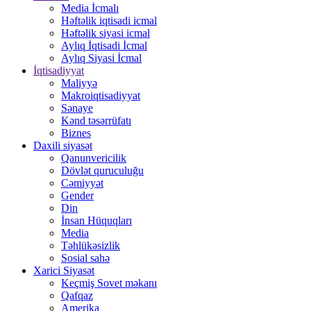
Media İcmalı
Həftəlik iqtisadi icmal
Həftəlik siyasi icmal
Aylıq İqtisadi İcmal
Aylıq Siyasi İcmal
İqtisadiyyat
Maliyyə
Makroiqtisadiyyat
Sənaye
Kənd təsərrüfatı
Biznes
Daxili siyasət
Qanunvericilik
Dövlət quruculuğu
Cəmiyyət
Gender
Din
İnsan Hüquqları
Media
Təhlükəsizlik
Sosial sahə
Xarici Siyasət
Keçmiş Sovet məkanı
Qafqaz
Amerika