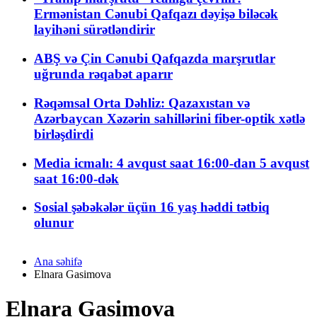
Ermənistan Cənubi Qafqazı dəyişə biləcək
layihəni sürətləndirir
ABŞ və Çin Cənubi Qafqazda marşrutlar
uğrunda rəqabət aparır
Rəqəmsal Orta Dəhliz: Qazaxıstan və
Azərbaycan Xəzərin sahillərini fiber-optik xətlə
birləşdirdi
Media icmalı: 4 avqust saat 16:00-dan 5 avqust
saat 16:00-dək
Sosial şəbəkələr üçün 16 yaş həddi tətbiq
olunur
Ana səhifə
Elnara Gasimova
Elnara Gasimova