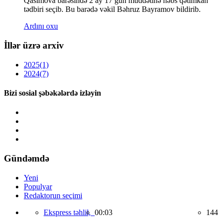
Qasımova barəsində 2 ay 17 gün müddətinə həbs qətimkan
tədbiri seçib. Bu barədə vəkil Bəhruz Bayramov bildirib.
Ardını oxu
İllər üzrə arxiv
2025
(1)
2024
(7)
Bizi sosial şəbəkələrdə izləyin
Gündəmdə
Yeni
Populyar
Redaktorun seçimi
Ekspress təhlil,
00:03
144