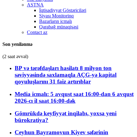
ASTNA
İqtisadiyyat Göstəriciləri
Siyası Monitorinq
Bazarların icmalı
Qarabağ münaqişəsi
Contact az
Son yenilənmə
(2 saat əvvəl)
BP və tərəfdaşları hasilatı 8 milyon ton
səviyyəsində saxlamaqla AÇG-yə kapital
qoyuluşlarını 31 faiz artırıblar
Media icmalı: 5 avqust saat 16:00-dan 6 avqust
2026-cı il saat 16:00-dək
Gömrükdə keyfiyyət inqilabı, yoxsa yeni
bürokratiya?
Ceyhun Bayramovun Kiyev səfərinin