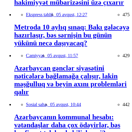
hakimiyyət mübarizəsini üzə çıxarır
Ekspress təhlil,
05 avqust, 12:27
475
Metroda 10 aylıq sınaq: Bakı gələcəyə
hazırlaşır, bəs sərnişin bu günün
yükünü necə daşıyacaq?
Cəmiyyət,
05 avqust, 11:57
429
Azərbaycan gənclər siyasətini
nəticələrə bağlamağa çalışır, lakin
məşğulluq və beyin axını problemləri
qalır
Sosial sahə,
05 avqust, 10:44
442
Azərbaycanın kommunal hesabı:
vətəndaşlar daha çox ödəyirlər, bəs