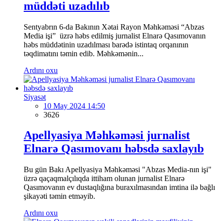
müddəti uzadılıb
Sentyabrın 6-da Bakının Xətai Rayon Məhkəməsi “Abzas
Media işi” üzrə həbs edilmiş jurnalist Elnarə Qasımovanın
həbs müddətinin uzadılması barədə istintaq orqanının
təqdimatını təmin edib. Məhkəmənin...
Ardını oxu
Siyasət
10 May 2024 14:50
3626
Apellyasiya Məhkəməsi jurnalist
Elnarə Qasımovanı həbsdə saxlayıb
Bu gün Bakı Apellyasiya Məhkəməsi "Abzas Media-nın işi"
üzrə qaçaqmalçılıqda ittiham olunan jurnalist Elnarə
Qasımovanın ev dustaqlığına buraxılmasından imtina ilə bağlı
şikayəti təmin etməyib.
Ardını oxu