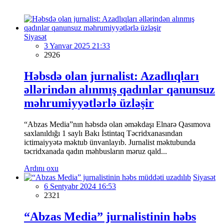
Siyasət
3 Yanvar 2025 21:33
2926
Həbsdə olan jurnalist: Azadlıqları
əllərindən alınmış qadınlar qanunsuz
məhrumiyyətlərlə üzləşir
“Abzas Media”nın həbsdə olan əməkdaşı Elnarə Qasımova
saxlanıldığı 1 saylı Bakı İstintaq Təcridxanasından
ictimaiyyətə məktub ünvanlayıb. Jurnalist məktubunda
təcridxanada qadın məhbusların məruz qald...
Ardını oxu
Siyasət
6 Sentyabr 2024 16:53
2321
“Abzas Media” jurnalistinin həbs