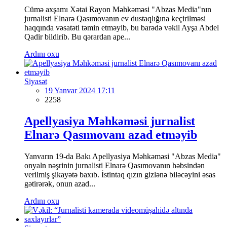
Cümə axşamı Xətai Rayon Məhkəməsi "Abzas Media"nın
jurnalisti Elnarə Qasımovanın ev dustaqlığına keçirilməsi
haqqında vəsatəti təmin etməyib, bu barədə vəkil Ayşa Abdel
Qadir bildirib. Bu qərardan ape...
Ardını oxu
Siyasət
19 Yanvar 2024 17:11
2258
Apellyasiya Məhkəməsi jurnalist
Elnarə Qasımovanı azad etməyib
Yanvarın 19-da Bakı Apellyasiya Məhkəməsi "Abzas Media"
onyaln nəşrinin jurnalisti Elnarə Qasımovanın həbsindən
verilmiş şikayətə baxıb. İstintaq qızın gizlənə biləcəyini əsas
gətirərək, onun azad...
Ardını oxu