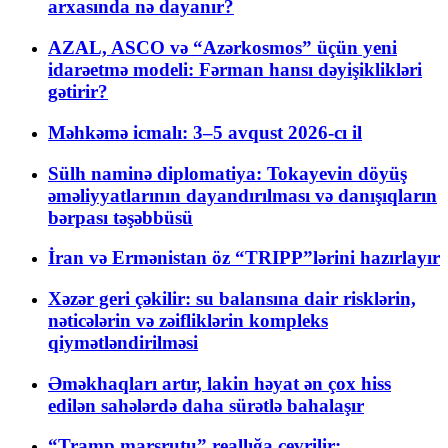
arxasında nə dayanır?
AZAL, ASCO və “Azərkosmos” üçün yeni
idarəetmə modeli: Fərman hansı dəyişiklikləri
gətirir?
Məhkəmə icmalı: 3–5 avqust 2026-cı il
Sülh naminə diplomatiya: Tokayevin döyüş
əməliyyatlarının dayandırılması və danışıqların
bərpası təşəbbüsü
İran və Ermənistan öz “TRIPP”lərini hazırlayır
Xəzər geri çəkilir: su balansına dair risklərin,
nəticələrin və zəifliklərin kompleks
qiymətləndirilməsi
Əməkhaqları artır, lakin həyat ən çox hiss
edilən sahələrdə daha sürətlə bahalaşır
“Tramp marşrutu” reallığa çevrilir: