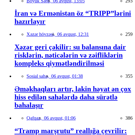
Böyük Şərq,
06 avqust, 13:05
293
İran və Ermənistan öz “TRIPP”lərini
hazırlayır
Xəzər hövzəsi,
06 avqust, 12:31
259
Xəzər geri çəkilir: su balansına dair
risklərin, nəticələrin və zəifliklərin
kompleks qiymətləndirilməsi
Sosial sahə,
06 avqust, 01:38
355
Əməkhaqları artır, lakin həyat ən çox
hiss edilən sahələrdə daha sürətlə
bahalaşır
Qafqaz,
06 avqust, 01:06
386
“Tramp marşrutu” reallığa çevrilir: