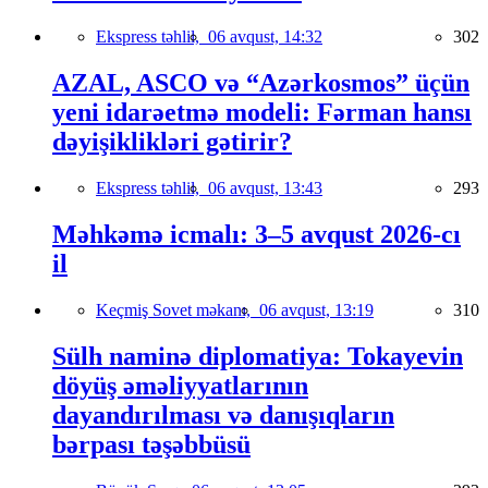
Ekspress təhlil,
06 avqust, 14:32
302
AZAL, ASCO və “Azərkosmos” üçün
yeni idarəetmə modeli: Fərman hansı
dəyişiklikləri gətirir?
Ekspress təhlil,
06 avqust, 13:43
293
Məhkəmə icmalı: 3–5 avqust 2026-cı
il
Keçmiş Sovet məkanı,
06 avqust, 13:19
310
Sülh naminə diplomatiya: Tokayevin
döyüş əməliyyatlarının
dayandırılması və danışıqların
bərpası təşəbbüsü