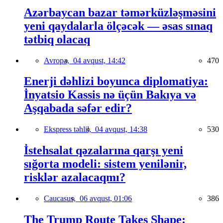
Azərbaycan bazar təmərküzləşməsini
yeni qaydalarla ölçəcək — əsas sınaq
tətbiq olacaq
Avropa,
04 avqust, 14:42
470
Enerji dəhlizi boyunca diplomatiya:
İnyatsio Kassis nə üçün Bakıya və
Aşqabada səfər edir?
Ekspress təhlil,
04 avqust, 14:38
530
İstehsalat qəzalarına qarşı yeni
sığorta modeli: sistem yenilənir,
risklər azalacaqmı?
Caucasus,
06 avqust, 01:06
386
The Trump Route Takes Shape: