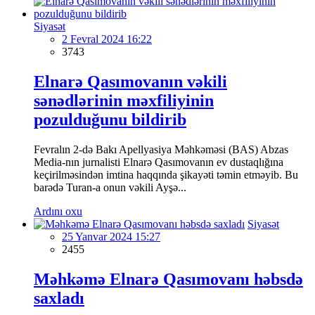
Siyasət
2 Fevral 2024 16:22
3743
Elnarə Qasımovanın vəkili
sənədlərinin məxfiliyinin
pozulduğunu bildirib
Fevralın 2-də Bakı Apellyasiya Məhkəməsi (BAS) Abzas
Media-nın jurnalisti Elnarə Qasımovanın ev dustaqlığına
keçirilməsindən imtina haqqında şikayəti təmin etməyib. Bu
barədə Turan-a onun vəkili Ayşə...
Ardını oxu
Siyasət
25 Yanvar 2024 15:27
2455
Məhkəmə Elnarə Qasımovanı həbsdə
saxladı