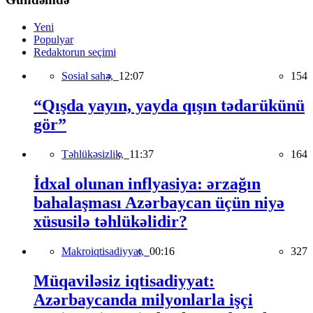
Yeni
Populyar
Redaktorun seçimi
Sosial sahə,
12:07
154
“Qışda yayın, yayda qışın tədarükünü
gör”
Təhlükəsizlik,
11:37
164
İdxal olunan inflyasiya: ərzağın
bahalaşması Azərbaycan üçün niyə
xüsusilə təhlükəlidir?
Makroiqtisadiyyat,
00:16
327
Müqaviləsiz iqtisadiyyat:
Azərbaycanda milyonlarla işçi