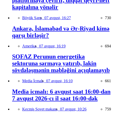
platformaya çevirir, diqqət qeyri-neft
kapitalına yönəlir
Böyük Şərq,
07 avqust, 16:27
730
Ankara, İslamabad və Ər-Riyad kimə
qarşı birləşir?
Amerika,
07 avqust, 16:19
694
SOFAZ Perunun energetika
sektoruna sərmayə yatırıb, lakin
sövdələşmənin məbləğini açıqlamayıb
Media İcmalı,
07 avqust, 16:10
661
Media icmalı: 6 avqust saat 16:00-dan
7 avqust 2026-cı il saat 16:00-dək
Keçmiş Sovet məkanı,
07 avqust, 10:26
759