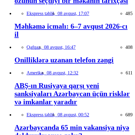
özünün seçdiyi bir məkanın tarixçəsi
Ekspress təhlil,
08 avqust, 17:07
485
Məhkəmə icmalı: 6–7 avqust 2026-cı
il
Qafqaz,
08 avqust, 16:47
408
Onilliklərə uzanan telefon zəngi
Amerika,
08 avqust, 12:32
611
ABŞ-ın Rusiyaya qarşı yeni
sanksiyaları Azərbaycan üçün risklər
və imkanlar yaradır
Ekspress təhlil,
08 avqust, 00:52
689
Azərbaycanda 65 min vakansiya niyə