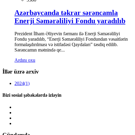
Azərbaycanda təkrar sərəncamla
Enerji Səmərəliliyi Fondu yaradılıb
Prezident İlham Əliyevin fərmanı ilə Enerji Səmərəliliyi
Fondu yaradılıb, “Enerji Səmərəliliyi Fondundan vəsaitlərin
formalaşdırılması və istifadəsi Qaydaları” təsdiq edilib.
Sərəncamın mətnində qe...
Ardını oxu
İllər üzrə arxiv
2024
(1)
Bizi sosial şəbəkələrdə izləyin
Gündəmdə