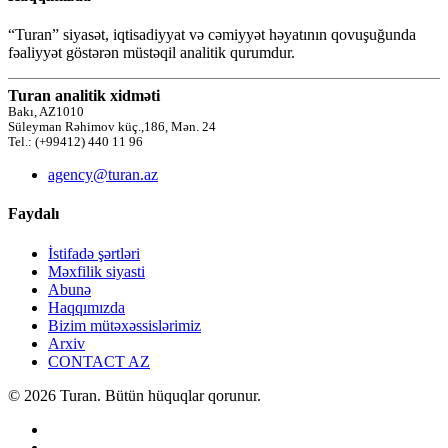
“Turan” siyasət, iqtisadiyyat və cəmiyyət həyatının qovuşuğunda
fəaliyyət göstərən müstəqil analitik qurumdur.
Turan analitik xidməti
Bakı, AZ1010
Süleyman Rəhimov küç.,186, Mən. 24
Tel.: (+99412) 440 11 96
agency@turan.az
Faydalı
İstifadə şərtləri
Məxfilik siyasti
Abunə
Haqqımızda
Bizim mütəxəssislərimiz
Arxiv
CONTACT AZ
© 2026 Turan. Bütün hüquqlar qorunur.