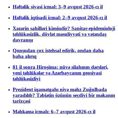
Həftəlik siyasi icmal: 3–9 avqust 2026-cı il
Həftəlik iqtisadi icmal: 2–9 avqust 2026-cı il
Xəzərin sahilləri kimindir? Sanitar-epidemioloji
təhlükəsizlik, dövlət məsuliyyəti və vətəndaş
davranışı
Qonşudan çox istehsal edirik, ondan daha
baha alırıq
81 il sonra Hiroşima: nüvə silahının dərsləri,
yeni təhlükələr və Azərbaycanın geosiyasi
təhlükəsizliyi
Prezident iqamətgahı niyə məhz Zuğulbada
yaradılıb? Təbiətin özünün seçdiyi bir məkanın
tarixçəsi
Məhkəmə icmalı: 6–7 avqust 2026-cı il