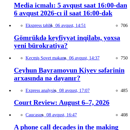
Media icmalı: 5 avqust saat 16:00-dan
6 avqust 2026-cı il saat 16:00-dək
Ekspress təhlil,
06 avqust, 14:51
706
Gömrükdə keyfiyyət inqilabı, yoxsa
yeni bürokratiya?
Keçmiş Sovet məkanı,
06 avqust, 14:37
750
Ceyhun Bayramovun Kiyev səfərinin
arxasında nə dayanır?
Express analysis,
08 avqust, 17:07
485
Court Review: August 6–7, 2026
Caucasus,
08 avqust, 16:47
408
A phone call decades in the making