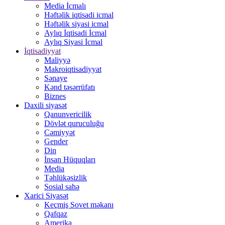
Media İcmalı
Həftəlik iqtisadi icmal
Həftəlik siyasi icmal
Aylıq İqtisadi İcmal
Aylıq Siyasi İcmal
İqtisadiyyat
Maliyyə
Makroiqtisadiyyat
Sənaye
Kənd təsərrüfatı
Biznes
Daxili siyasət
Qanunvericilik
Dövlət quruculuğu
Cəmiyyət
Gender
Din
İnsan Hüquqları
Media
Təhlükəsizlik
Sosial sahə
Xarici Siyasət
Keçmiş Sovet məkanı
Qafqaz
Amerika