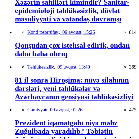
Xəzərin sahilləri kimindir? Sanitar-
epidemioloji təhlükəsizlik, dövlət
məsuliyyəti və vətəndaş davranışı
Kənd təsərrüfatı,
09 avqust, 15:26
814
Qonşudan çox istehsal edirik, ondan
daha baha alırıq
Təhlükəsizlik,
09 avqust, 13:40
369
81 il sonra Hiroşima: nüvə silahının
dərsləri, yeni təhlükələr və
Azərbaycanın geosiyasi təhlükəsizliyi
Cəmiyyət,
09 avqust, 01:26
475
Prezident iqamətgahı niyə məhz
Zuğulbada yaradılıb? Təbiətin