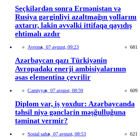
Seçkilərdən sonra Ermənistan və
Rusiya gərginliyi azaltmağın yollarını
axtarır, lakin əvvəlki ittifaqa qayıdış
ehtimalı azdır
Avropa,
07 avqust, 09:23
681
Azərbaycan qazı Türkiyənin
Avropadakı enerji ambisiyalarının
əsas elementinə çevrilir
Cəmiyyət,
07 avqust, 08:59
609
Diplom var, iş yoxdur: Azərbaycanda
təhsil niyə gənclərin məşğulluğuna
təminat vermir?
Sosial sahə,
07 avqust, 08:53
621