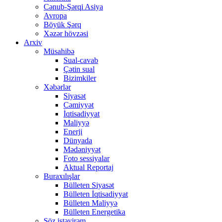
Cənub-Şərqi Asiya
Avropa
Böyük Şərq
Xəzər hövzəsi
Arxiv
Müsahibə
Sual-cavab
Çətin sual
Bizimkiler
Xəbərlər
Siyasət
Cəmiyyət
İqtisadiyyat
Maliyyə
Enerji
Dünyada
Mədəniyyət
Foto sessiyalar
Aktual Reportaj
Buraxılışlar
Bülleten Siyasət
Bülleten İqtisadiyyat
Bülleten Maliyyə
Bülleten Energetika
Söz istəyirəm