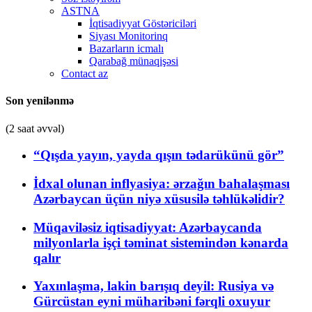
ASTNA
İqtisadiyyat Göstəriciləri
Siyası Monitorinq
Bazarların icmalı
Qarabağ münaqişəsi
Contact az
Son yenilənmə
(2 saat əvvəl)
“Qışda yayın, yayda qışın tədarükünü gör”
İdxal olunan inflyasiya: ərzağın bahalaşması
Azərbaycan üçün niyə xüsusilə təhlükəlidir?
Müqaviləsiz iqtisadiyyat: Azərbaycanda
milyonlarla işçi təminat sistemindən kənarda
qalır
Yaxınlaşma, lakin barışıq deyil: Rusiya və
Gürcüstan eyni müharibəni fərqli oxuyur