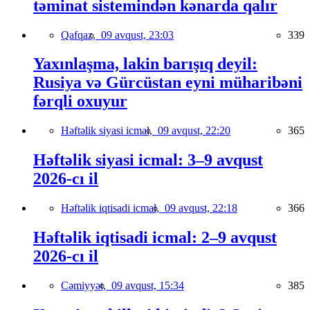
təminat sistemindən kənarda qalır
Qafqaz,
09 avqust, 23:03
339
Yaxınlaşma, lakin barışıq deyil:
Rusiya və Gürcüstan eyni müharibəni
fərqli oxuyur
Həftəlik siyasi icmal,
09 avqust, 22:20
365
Həftəlik siyasi icmal: 3–9 avqust
2026-cı il
Həftəlik iqtisadi icmal,
09 avqust, 22:18
366
Həftəlik iqtisadi icmal: 2–9 avqust
2026-cı il
Cəmiyyət,
09 avqust, 15:34
385