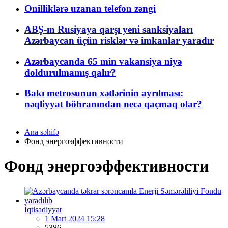
Onilliklərə uzanan telefon zəngi
ABŞ-ın Rusiyaya qarşı yeni sanksiyaları
Azərbaycan üçün risklər və imkanlar yaradır
Azərbaycanda 65 min vakansiya niyə
doldurulmamış qalır?
Bakı metrosunun xətlərinin ayrılması:
nəqliyyat böhranından necə qaçmaq olar?
Ana səhifə
Фонд энергоэффективности
Фонд энергоэффективности
İqtisadiyyat
1 Mart 2024 15:28
5386