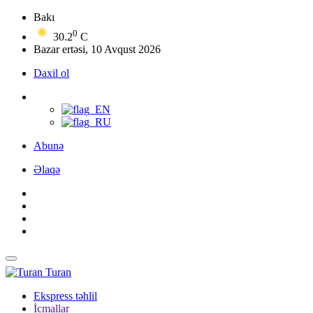
Bakı
0
30.2
C
Bazar ertəsi, 10 Avqust 2026
Daxil ol
Abunə
Əlaqə
Turan
Ekspress təhlil
İcmallar