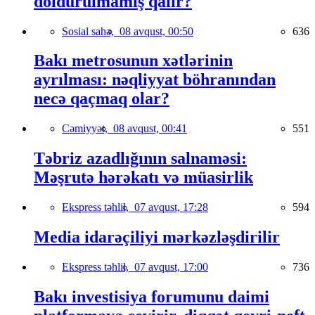
doldurulmamış qalır?
Sosial sahə,
08 avqust, 00:50
636
Bakı metrosunun xətlərinin
ayrılması: nəqliyyat böhranından
necə qaçmaq olar?
Cəmiyyət,
08 avqust, 00:41
551
Təbriz azadlığının salnaməsi:
Məşrutə hərəkatı və müasirlik
Ekspress təhlil,
07 avqust, 17:28
594
Media idarəçiliyi mərkəzləşdirilir
Ekspress təhlil,
07 avqust, 17:00
736
Bakı investisiya forumunu daimi