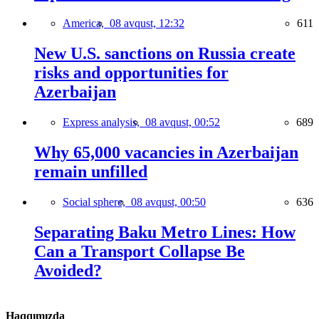
America,
08 avqust, 12:32
611
New U.S. sanctions on Russia create
risks and opportunities for
Azerbaijan
Express analysis,
08 avqust, 00:52
689
Why 65,000 vacancies in Azerbaijan
remain unfilled
Social sphere,
08 avqust, 00:50
636
Separating Baku Metro Lines: How
Can a Transport Collapse Be
Avoided?
Haqqımızda