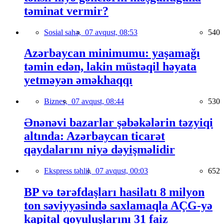
təminat vermir?
Sosial sahə,
07 avqust, 08:53
540
Azərbaycan minimumu: yaşamağı
təmin edən, lakin müstəqil həyata
yetməyən əməkhaqqı
Biznes,
07 avqust, 08:44
530
Ənənəvi bazarlar şəbəkələrin təzyiqi
altında: Azərbaycan ticarət
qaydalarını niyə dəyişməlidir
Ekspress təhlil,
07 avqust, 00:03
652
BP və tərəfdaşları hasilatı 8 milyon
ton səviyyəsində saxlamaqla AÇG-yə
kapital qoyuluşlarını 31 faiz