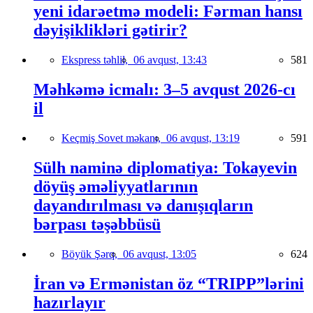
yeni idarəetmə modeli: Fərman hansı
dəyişiklikləri gətirir?
Ekspress təhlil,
06 avqust, 13:43
581
Məhkəmə icmalı: 3–5 avqust 2026-cı
il
Keçmiş Sovet məkanı,
06 avqust, 13:19
591
Sülh naminə diplomatiya: Tokayevin
döyüş əməliyyatlarının
dayandırılması və danışıqların
bərpası təşəbbüsü
Böyük Şərq,
06 avqust, 13:05
624
İran və Ermənistan öz “TRIPP”lərini
hazırlayır