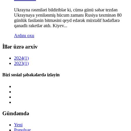
Ukrayna rəsmiləri bildiriblər ki, cümə günü səhər tezdən
Ukraynaya yenilənmiş hücum zamanı Rusiya təxminən 80
günlük fasilənin bitməsini qeyd edərək müxtəlif hədəflərə
qanadlı raketlər atdı. Kiyev...
Ardını oxu
İllər üzrə arxiv
2024
(1)
2023
(1)
Bizi sosial şəbəkələrdə izləyin
Gündəmdə
Yeni
Populyar