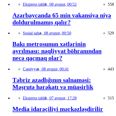
Ekspress təhlil,
08 avqust, 00:52
558
Azərbaycanda 65 min vakansiya niyə
doldurulmamış qalır?
Sosial sahə,
08 avqust, 00:50
529
Bakı metrosunun xətlərinin
ayrılması: nəqliyyat böhranından
necə qaçmaq olar?
Cəmiyyət,
08 avqust, 00:41
443
Təbriz azadlığının salnaməsi:
Məşrutə hərəkatı və müasirlik
Ekspress təhlil,
07 avqust, 17:28
515
Media idarəçiliyi mərkəzləşdirilir