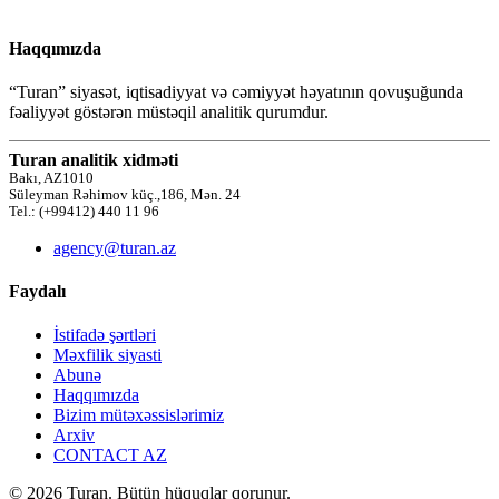
Haqqımızda
“Turan” siyasət, iqtisadiyyat və cəmiyyət həyatının qovuşuğunda
fəaliyyət göstərən müstəqil analitik qurumdur.
Turan analitik xidməti
Bakı, AZ1010
Süleyman Rəhimov küç.,186, Mən. 24
Tel.: (+99412) 440 11 96
agency@turan.az
Faydalı
İstifadə şərtləri
Məxfilik siyasti
Abunə
Haqqımızda
Bizim mütəxəssislərimiz
Arxiv
CONTACT AZ
© 2026 Turan. Bütün hüquqlar qorunur.