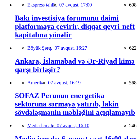
Ekspress təhlil,
07 avqust, 17:00
608
Bakı investisiya forumunu daimi
platformaya çevirir, diqqət qeyri-neft
kapitalına yönəlir
Böyük Şərq,
07 avqust, 16:27
622
Ankara, İslamabad və Ər-Riyad kimə
qarşı birləşir?
Amerika,
07 avqust, 16:19
568
SOFAZ Perunun energetika
sektoruna sərmayə yatırıb, lakin
sövdələşmənin məbləğini açıqlamayıb
Media İcmalı,
07 avqust, 16:10
546
Media icmalı: 6 avqust saat 16:00-dan