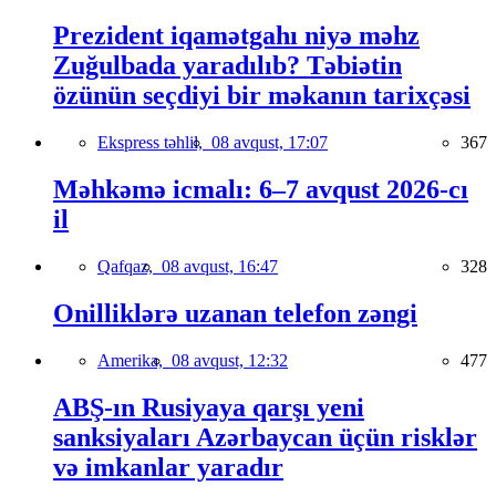
Prezident iqamətgahı niyə məhz
Zuğulbada yaradılıb? Təbiətin
özünün seçdiyi bir məkanın tarixçəsi
Ekspress təhlil,
08 avqust, 17:07
367
Məhkəmə icmalı: 6–7 avqust 2026-cı
il
Qafqaz,
08 avqust, 16:47
328
Onilliklərə uzanan telefon zəngi
Amerika,
08 avqust, 12:32
477
ABŞ-ın Rusiyaya qarşı yeni
sanksiyaları Azərbaycan üçün risklər
və imkanlar yaradır