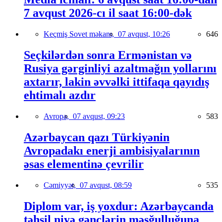
7 avqust 2026-cı il saat 16:00-dək
Keçmiş Sovet məkanı,
07 avqust, 10:26
646
Seçkilərdən sonra Ermənistan və
Rusiya gərginliyi azaltmağın yollarını
axtarır, lakin əvvəlki ittifaqa qayıdış
ehtimalı azdır
Avropa,
07 avqust, 09:23
583
Azərbaycan qazı Türkiyənin
Avropadakı enerji ambisiyalarının
əsas elementinə çevrilir
Cəmiyyət,
07 avqust, 08:59
535
Diplom var, iş yoxdur: Azərbaycanda
təhsil niyə gənclərin məşğulluğuna