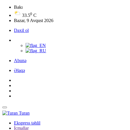
Bakı
0
33.5
C
Bazar, 9 Avqust 2026
Daxil ol
Abunə
Əlaqə
Turan
Ekspress təhlil
İcmallar