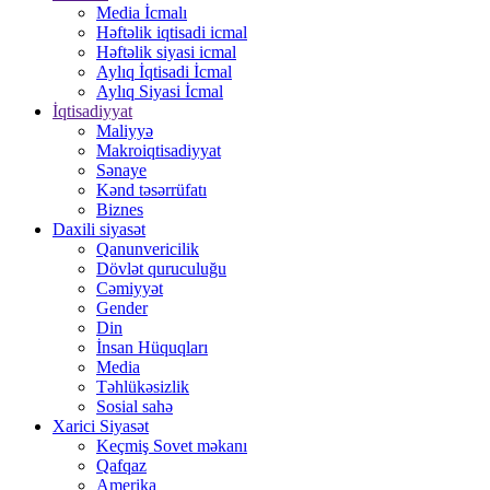
Media İcmalı
Həftəlik iqtisadi icmal
Həftəlik siyasi icmal
Aylıq İqtisadi İcmal
Aylıq Siyasi İcmal
İqtisadiyyat
Maliyyə
Makroiqtisadiyyat
Sənaye
Kənd təsərrüfatı
Biznes
Daxili siyasət
Qanunvericilik
Dövlət quruculuğu
Cəmiyyət
Gender
Din
İnsan Hüquqları
Media
Təhlükəsizlik
Sosial sahə
Xarici Siyasət
Keçmiş Sovet məkanı
Qafqaz
Amerika