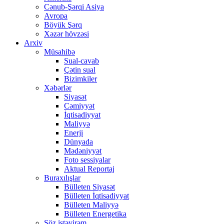
Cənub-Şərqi Asiya
Avropa
Böyük Şərq
Xəzər hövzəsi
Arxiv
Müsahibə
Sual-cavab
Çətin sual
Bizimkiler
Xəbərlər
Siyasət
Cəmiyyət
İqtisadiyyat
Maliyyə
Enerji
Dünyada
Mədəniyyət
Foto sessiyalar
Aktual Reportaj
Buraxılışlar
Bülleten Siyasət
Bülleten İqtisadiyyat
Bülleten Maliyyə
Bülleten Energetika
Söz istəyirəm