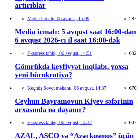
artırıblar
Media İcmalı,
06 avqust, 15:09
587
Media icmalı: 5 avqust saat 16:00-dan
6 avqust 2026-cı il saat 16:00-dək
Ekspress təhlil,
06 avqust, 14:51
632
Gömrükdə keyfiyyət inqilabı, yoxsa
yeni bürokratiya?
Keçmiş Sovet məkanı,
06 avqust, 14:37
670
Ceyhun Bayramovun Kiyev səfərinin
arxasında nə dayanır?
Ekspress təhlil,
06 avqust, 14:32
607
AZAL, ASCO və “Azərkosmos” üçün