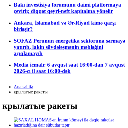
Bakı investisiya forumunu daimi platformaya
çevirir, diqqət qeyri-neft kapitalına yönəlir
Ankara, İslamabad və Ər-Riyad kimə qarşı
birləşir?
SOFAZ Perunun energetika sektoruna sərmayə
yatırıb, lakin sövdələşmənin məbləğini
açıqlamayıb
Media icmalı: 6 avqust saat 16:00-dan 7 avqust
2026-cı il saat 16:00-dək
Ana səhifə
крылатые ракеты
крылатые ракеты