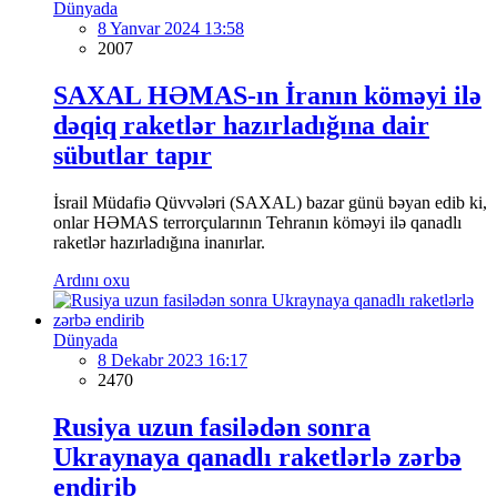
Dünyada
8 Yanvar 2024 13:58
2007
SAXAL HƏMAS-ın İranın köməyi ilə
dəqiq raketlər hazırladığına dair
sübutlar tapır
İsrail Müdafiə Qüvvələri (SAXAL) bazar günü bəyan edib ki,
onlar HƏMAS terrorçularının Tehranın köməyi ilə qanadlı
raketlər hazırladığına inanırlar.
Ardını oxu
Dünyada
8 Dekabr 2023 16:17
2470
Rusiya uzun fasilədən sonra
Ukraynaya qanadlı raketlərlə zərbə
endirib