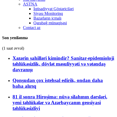
ASTNA
İqtisadiyyat Göstəriciləri
Siyası Monitorinq
Bazarların icmalı
Qarabağ münaqişəsi
Contact az
Son yenilənmə
(1 saat əvvəl)
Xəzərin sahilləri kimindir? Sanitar-epidemioloji
təhlükəsizlik, dövlət məsuliyyəti və vətəndaş
davranışı
Qonşudan çox istehsal edirik, ondan daha
baha alırıq
81 il sonra Hiroşima: nüvə silahının dərsləri,
yeni təhlükələr və Azərbaycanın geosiyasi
təhlükəsizliyi