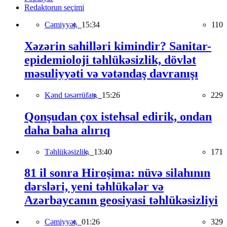
Redaktorun seçimi
Cəmiyyət,
15:34
110
Xəzərin sahilləri kimindir? Sanitar-
epidemioloji təhlükəsizlik, dövlət
məsuliyyəti və vətəndaş davranışı
Kənd təsərrüfatı,
15:26
229
Qonşudan çox istehsal edirik, ondan
daha baha alırıq
Təhlükəsizlik,
13:40
171
81 il sonra Hiroşima: nüvə silahının
dərsləri, yeni təhlükələr və
Azərbaycanın geosiyasi təhlükəsizliyi
Cəmiyyət,
01:26
329