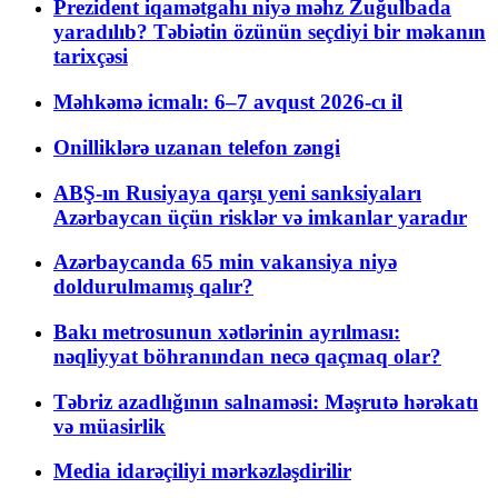
Prezident iqamətgahı niyə məhz Zuğulbada
yaradılıb? Təbiətin özünün seçdiyi bir məkanın
tarixçəsi
Məhkəmə icmalı: 6–7 avqust 2026-cı il
Onilliklərə uzanan telefon zəngi
ABŞ-ın Rusiyaya qarşı yeni sanksiyaları
Azərbaycan üçün risklər və imkanlar yaradır
Azərbaycanda 65 min vakansiya niyə
doldurulmamış qalır?
Bakı metrosunun xətlərinin ayrılması:
nəqliyyat böhranından necə qaçmaq olar?
Təbriz azadlığının salnaməsi: Məşrutə hərəkatı
və müasirlik
Media idarəçiliyi mərkəzləşdirilir