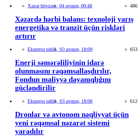
Xəzər hövzəsi,
04 avqust, 00:48
486
Xəzərdə hərbi balans: texnoloji yarış
energetika və tranzit üçün riskləri
artırır
Ekspress təhlil,
03 avqust, 18:09
653
Enerji səmərəliliyinin idarə
olunmasını rəqəmsallaşdırılır,
Fondun maliyyə dayanıqlığını
gücləndirilir
Ekspress təhlil,
03 avqust, 18:00
612
Dronlar və avtonom nəqliyyat üçün
yeni rəqəmsal nəzarət sistemi
yaradılır