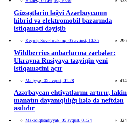
Biznes,
05 avqust, 10:39
333
Güzəştlərin ləğvi Azərbaycanın
hibrid və elektromobil bazarında
istiqaməti dəyişib
Keçmiş Sovet məkanı,
05 avqust, 10:35
296
Wildberries anbarlarına zərbələr:
Ukrayna Rusiyaya təzyiqin yeni
istiqamətini açır
Maliyyə,
05 avqust, 01:28
414
Azərbaycan ehtiyatlarını artırır, lakin
manatın dayanıqlılığı hələ də neftdən
asılıdır
Makroiqtisadiyyat,
05 avqust, 01:24
324