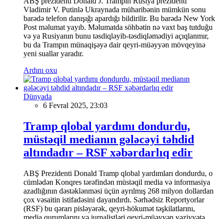
ABŞ prezidenti Donald J. Trampın Rusiya prezidenti
Vladimir V. Putinlə Ukraynada müharibənin mümkün sonu
barədə telefon danışığı apardığı bildirilir. Bu barədə New York
Post məlumat yayıb. Məlumatda söhbətin nə vaxt baş tutduğu
və ya Rusiyanın bunu təsdiqləyib-təsdiqləmədiyi açıqlanmır,
bu da Trampın münaqişəyə dair qeyri-müəyyən mövqeyinə
yeni suallar yaradır.
Ardını oxu
Dünyada
6 Fevral 2025, 23:03
Tramp qlobal yardımı dondurdu,
müstəqil medianın gələcəyi təhdid
altındadır – RSF xəbərdarlıq edir
ABŞ Prezidenti Donald Tramp qlobal yardımları dondurdu, o
cümlədən Konqres tərəfindən müstəqil media və informasiya
azadlığının dəstəklənməsi üçün ayrılmış 268 milyon dollardan
çox vəsaitin istifadəsini dayandırdı. Sərhədsiz Reportyorlar
(RSF) bu qərarı pisləyərək, qeyri-hökumət təşkilatlarını,
media qurumlarını və jurnalistləri qeyri-müəyyən vəziyyətə