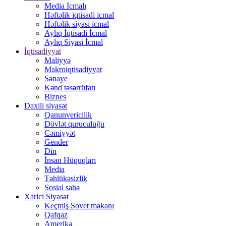
Media İcmalı
Həftəlik iqtisadi icmal
Həftəlik siyasi icmal
Aylıq İqtisadi İcmal
Aylıq Siyasi İcmal
İqtisadiyyat
Maliyyə
Makroiqtisadiyyat
Sənaye
Kənd təsərrüfatı
Biznes
Daxili siyasət
Qanunvericilik
Dövlət quruculuğu
Cəmiyyət
Gender
Din
İnsan Hüquqları
Media
Təhlükəsizlik
Sosial sahə
Xarici Siyasət
Keçmiş Sovet məkanı
Qafqaz
Amerika