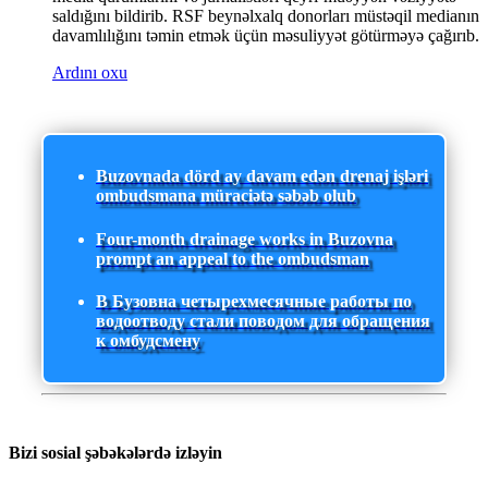
saldığını bildirib. RSF beynəlxalq donorları müstəqil medianın
davamlılığını təmin etmək üçün məsuliyyət götürməyə çağırıb.
Ardını oxu
Buzovnada dörd ay davam edən drenaj işləri
ombudsmana müraciətə səbəb olub
Four-month drainage works in Buzovna
prompt an appeal to the ombudsman
В Бузовна четырехмесячные работы по
водоотводу стали поводом для обращения
к омбудсмену
Bizi sosial şəbəkələrdə izləyin