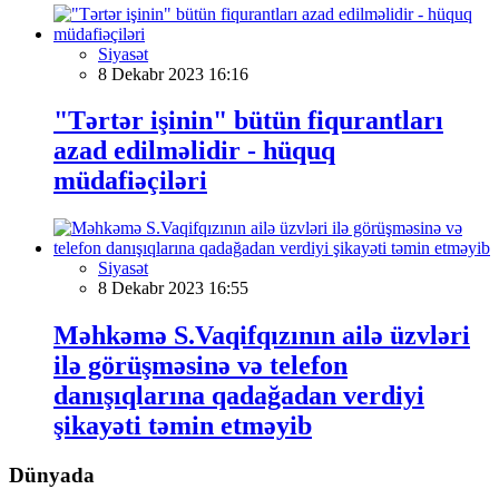
Siyasət
8 Dekabr 2023 16:16
"Tərtər işinin" bütün fiqurantları
azad edilməlidir - hüquq
müdafiəçiləri
Siyasət
8 Dekabr 2023 16:55
Məhkəmə S.Vaqifqızının ailə üzvləri
ilə görüşməsinə və telefon
danışıqlarına qadağadan verdiyi
şikayəti təmin etməyib
Dünyada