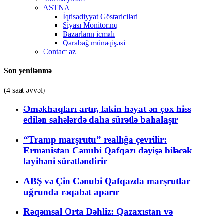
ASTNA
İqtisadiyyat Göstəriciləri
Siyası Monitorinq
Bazarların icmalı
Qarabağ münaqişəsi
Contact az
Son yenilənmə
(4 saat əvvəl)
Əməkhaqları artır, lakin həyat ən çox hiss
edilən sahələrdə daha sürətlə bahalaşır
“Tramp marşrutu” reallığa çevrilir:
Ermənistan Cənubi Qafqazı dəyişə biləcək
layihəni sürətləndirir
ABŞ və Çin Cənubi Qafqazda marşrutlar
uğrunda rəqabət aparır
Rəqəmsal Orta Dəhliz: Qazaxıstan və