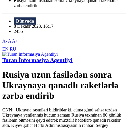
Rusiya uzun fasilədən sonra Ukraynaya qanadlı raketlərlə
zərbə endirib
Dünyada
8 Dekabr 2023, 16:17
2455
A-
A
A+
EN
RU
Turan İnformasiya Agentliyi
Rusiya uzun fasilədən sonra
Ukraynaya qanadlı raketlərlə
zərbə endirib
CNN: Ukrayna rəsmiləri bildiriblər ki, cümə günü səhər tezdən
Ukraynaya yenilənmiş hücum zamanı Rusiya təxminən 80 günlük
fasilənin bitməsini qeyd edərək müxtəlif hədəflərə qanadlı raketlər
atdı. Kiyev şəhər Hərbi Administrasiyasının rəhbəri Sergey