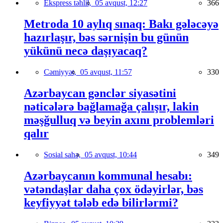
Ekspress təhlil,
05 avqust, 12:27
366
Metroda 10 aylıq sınaq: Bakı gələcəyə
hazırlaşır, bəs sərnişin bu günün
yükünü necə daşıyacaq?
Cəmiyyət,
05 avqust, 11:57
330
Azərbaycan gənclər siyasətini
nəticələrə bağlamağa çalışır, lakin
məşğulluq və beyin axını problemləri
qalır
Sosial sahə,
05 avqust, 10:44
349
Azərbaycanın kommunal hesabı:
vətəndaşlar daha çox ödəyirlər, bəs
keyfiyyət tələb edə bilirlərmi?