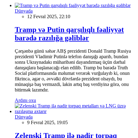
Dünyada
12 Fevral 2025, 22:10
Tramp və Putin qarşılıqlı fəaliyyət
barədə razılığa gəliblər
Çərşənbə günü səhər ABŞ prezidenti Donald Tramp Rusiya
prezidenti Vladimir Putinlə telefon danışığı aparıb, bundan
sonra Ukraynadakı müharibəni dayandırmaq üçün dərhal
danışıqlara başlanacağı elan edilib. Tramp bu barədə Truth
Social platformasında məlumat verərək vurğulayıb ki, onun
fikrincə, əgər o, əvvəlki dövrlərdə prezident olsaydı, bu
münaqişə baş verməzdi, lakin artıq baş verdiyinə görə, onu
bitirmək lazımdır.
Ardını oxu
Dünyada
9 Fevral 2025, 19:05
Zelenski Tramp ilə nadir torpaq