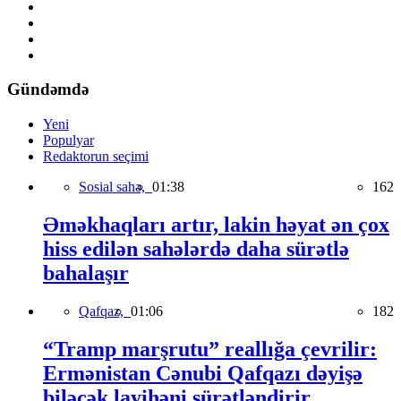
Gündəmdə
Yeni
Populyar
Redaktorun seçimi
Sosial sahə,
01:38
162
Əməkhaqları artır, lakin həyat ən çox
hiss edilən sahələrdə daha sürətlə
bahalaşır
Qafqaz,
01:06
182
“Tramp marşrutu” reallığa çevrilir:
Ermənistan Cənubi Qafqazı dəyişə
biləcək layihəni sürətləndirir