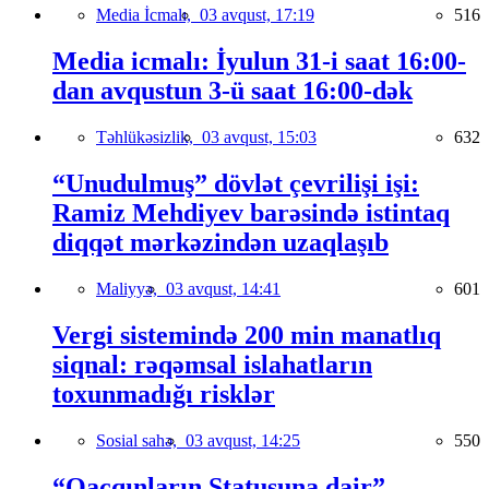
Media İcmalı,
03 avqust, 17:19
516
Media icmalı: İyulun 31-i saat 16:00-
dan avqustun 3-ü saat 16:00-dək
Təhlükəsizlik,
03 avqust, 15:03
632
“Unudulmuş” dövlət çevrilişi işi:
Ramiz Mehdiyev barəsində istintaq
diqqət mərkəzindən uzaqlaşıb
Maliyyə,
03 avqust, 14:41
601
Vergi sistemində 200 min manatlıq
siqnal: rəqəmsal islahatların
toxunmadığı risklər
Sosial sahə,
03 avqust, 14:25
550
“Qaçqınların Statusuna dair”