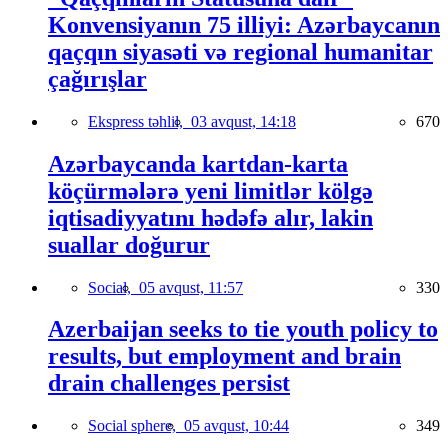
Konvensiyanın 75 illiyi: Azərbaycanın
qaçqın siyasəti və regional humanitar
çağırışlar
Ekspress təhlil,
03 avqust, 14:18
670
Azərbaycanda kartdan-karta
köçürmələrə yeni limitlər kölgə
iqtisadiyyatını hədəfə alır, lakin
suallar doğurur
Social,
05 avqust, 11:57
330
Azerbaijan seeks to tie youth policy to
results, but employment and brain
drain challenges persist
Social sphere,
05 avqust, 10:44
349