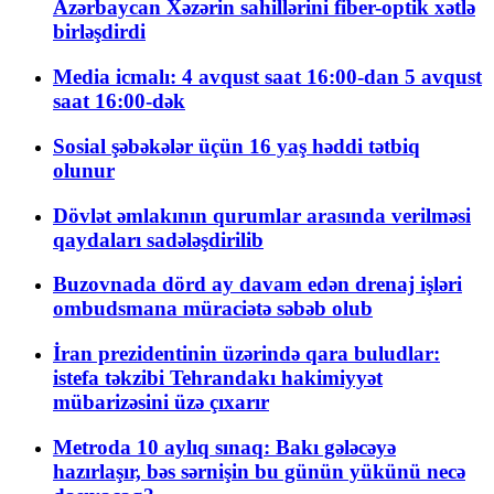
Azərbaycan Xəzərin sahillərini fiber-optik xətlə
birləşdirdi
Media icmalı: 4 avqust saat 16:00-dan 5 avqust
saat 16:00-dək
Sosial şəbəkələr üçün 16 yaş həddi tətbiq
olunur
Dövlət əmlakının qurumlar arasında verilməsi
qaydaları sadələşdirilib
Buzovnada dörd ay davam edən drenaj işləri
ombudsmana müraciətə səbəb olub
İran prezidentinin üzərində qara buludlar:
istefa təkzibi Tehrandakı hakimiyyət
mübarizəsini üzə çıxarır
Metroda 10 aylıq sınaq: Bakı gələcəyə
hazırlaşır, bəs sərnişin bu günün yükünü necə