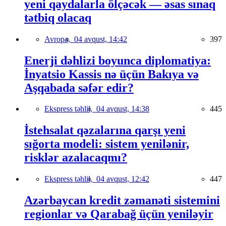
yeni qaydalarla ölçəcək — əsas sınaq
tətbiq olacaq
Avropa,
04 avqust, 14:42
397
Enerji dəhlizi boyunca diplomatiya:
İnyatsio Kassis nə üçün Bakıya və
Aşqabada səfər edir?
Ekspress təhlil,
04 avqust, 14:38
445
İstehsalat qəzalarına qarşı yeni
sığorta modeli: sistem yenilənir,
risklər azalacaqmı?
Ekspress təhlil,
04 avqust, 12:42
447
Azərbaycan kredit zəmanəti sistemini
regionlar və Qarabağ üçün yeniləyir