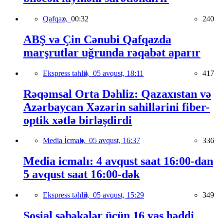
Qafqaz,
00:32
240
ABŞ və Çin Cənubi Qafqazda
marşrutlar uğrunda rəqabət aparır
Ekspress təhlil,
05 avqust, 18:11
417
Rəqəmsal Orta Dəhliz: Qazaxıstan və
Azərbaycan Xəzərin sahillərini fiber-
optik xətlə birləşdirdi
Media İcmalı,
05 avqust, 16:37
336
Media icmalı: 4 avqust saat 16:00-dan
5 avqust saat 16:00-dək
Ekspress təhlil,
05 avqust, 15:29
349
Sosial şəbəkələr üçün 16 yaş həddi