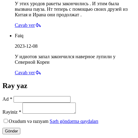
У этих уродов ракеты закончились . И этим была
вызвана пауза. Нт теперь с помощью своих друзей из
Китая и Ирана они продолжат .
Cavab ver
Faiq
2023-12-08
У идиотов запал закончился наверное лупили у
Северной Кореи
Cavab ver
Rəy yaz
Ad *
Rəyiniz *
Oxudum və razıyam
Şərh göndərmə qaydaları
Göndər