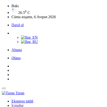
Bakı
0
26.5
C
Cümə axşamı, 6 Avqust 2026
Daxil ol
Abunə
Əlaqə
Turan
Ekspress təhlil
İcmallar