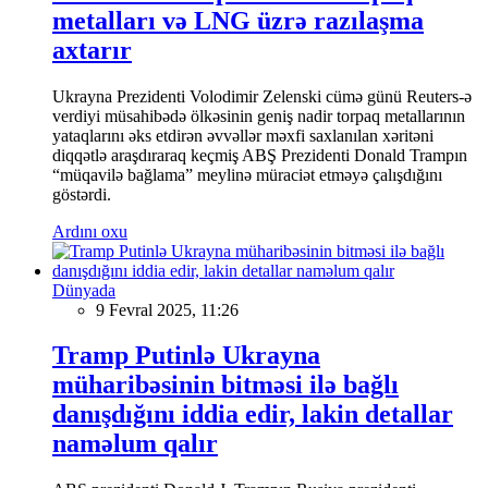
metalları və LNG üzrə razılaşma
axtarır
Ukrayna Prezidenti Volodimir Zelenski cümə günü Reuters-ə
verdiyi müsahibədə ölkəsinin geniş nadir torpaq metallarının
yataqlarını əks etdirən əvvəllər məxfi saxlanılan xəritəni
diqqətlə araşdıraraq keçmiş ABŞ Prezidenti Donald Trampın
“müqavilə bağlama” meylinə müraciət etməyə çalışdığını
göstərdi.
Ardını oxu
Dünyada
9 Fevral 2025, 11:26
Tramp Putinlə Ukrayna
müharibəsinin bitməsi ilə bağlı
danışdığını iddia edir, lakin detallar
naməlum qalır