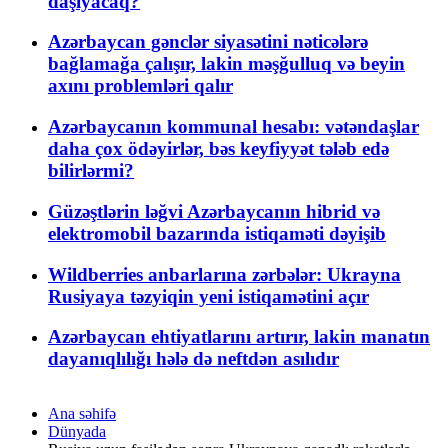
daşıyacaq?
Azərbaycan gənclər siyasətini nəticələrə
bağlamağa çalışır, lakin məşğulluq və beyin
axını problemləri qalır
Azərbaycanın kommunal hesabı: vətəndaşlar
daha çox ödəyirlər, bəs keyfiyyət tələb edə
bilirlərmi?
Güzəştlərin ləğvi Azərbaycanın hibrid və
elektromobil bazarında istiqaməti dəyişib
Wildberries anbarlarına zərbələr: Ukrayna
Rusiyaya təzyiqin yeni istiqamətini açır
Azərbaycan ehtiyatlarını artırır, lakin manatın
dayanıqlılığı hələ də neftdən asılıdır
Ana səhifə
Dünyada