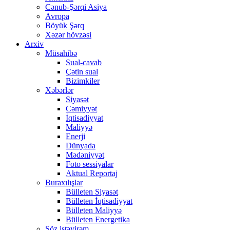
Cənub-Şərqi Asiya
Avropa
Böyük Şərq
Xəzər hövzəsi
Arxiv
Müsahibə
Sual-cavab
Çətin sual
Bizimkiler
Xəbərlər
Siyasət
Cəmiyyət
İqtisadiyyat
Maliyyə
Enerji
Dünyada
Mədəniyyət
Foto sessiyalar
Aktual Reportaj
Buraxılışlar
Bülleten Siyasət
Bülleten İqtisadiyyat
Bülleten Maliyyə
Bülleten Energetika
Söz istəyirəm