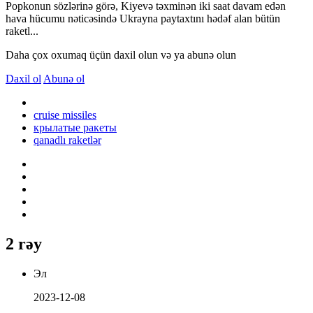
Popkonun sözlərinə görə, Kiyevə təxminən iki saat davam edən
hava hücumu nəticəsində Ukrayna paytaxtını hədəf alan bütün
raketl...
Daha çox oxumaq üçün daxil olun və ya abunə olun
Daxil ol
Abunə ol
cruise missiles
крылатые ракеты
qanadlı raketlər
2 rəy
Эл
2023-12-08