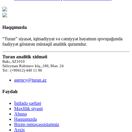
Haqqımızda
“Turan” siyasət, iqtisadiyyat və cəmiyyət həyatının qovuşuğunda
fəaliyyət göstərən müstəqil analitik qurumdur.
Turan analitik xidməti
Bakı, AZ1010
Süleyman Rəhimov küç.,186, Mən. 24
Tel.: (+99412) 440 11 96
agency@turan.az
Faydalı
İstifadə şərtləri
Məxfilik siyasti
Abunə
Haqqımızda
Bizim mütəxəssislərimiz
Arxiv