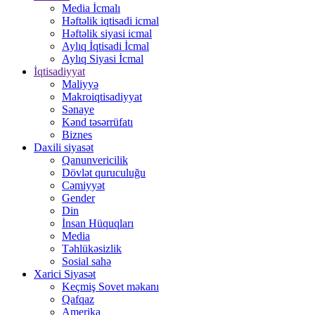
Media İcmalı
Həftəlik iqtisadi icmal
Həftəlik siyasi icmal
Aylıq İqtisadi İcmal
Aylıq Siyasi İcmal
İqtisadiyyat
Maliyyə
Makroiqtisadiyyat
Sənaye
Kənd təsərrüfatı
Biznes
Daxili siyasət
Qanunvericilik
Dövlət quruculuğu
Cəmiyyət
Gender
Din
İnsan Hüquqları
Media
Təhlükəsizlik
Sosial sahə
Xarici Siyasət
Keçmiş Sovet məkanı
Qafqaz
Amerika