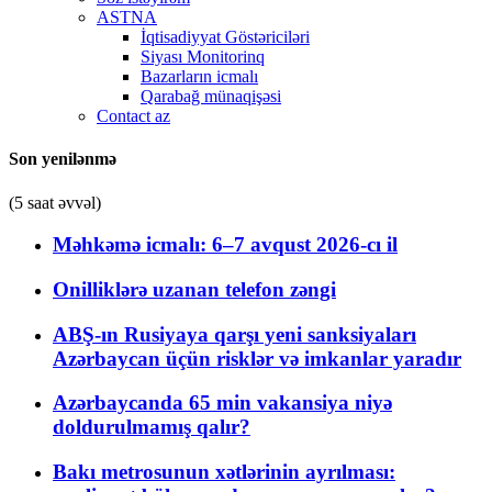
ASTNA
İqtisadiyyat Göstəriciləri
Siyası Monitorinq
Bazarların icmalı
Qarabağ münaqişəsi
Contact az
Son yenilənmə
(5 saat əvvəl)
Məhkəmə icmalı: 6–7 avqust 2026-cı il
Onilliklərə uzanan telefon zəngi
ABŞ-ın Rusiyaya qarşı yeni sanksiyaları
Azərbaycan üçün risklər və imkanlar yaradır
Azərbaycanda 65 min vakansiya niyə
doldurulmamış qalır?
Bakı metrosunun xətlərinin ayrılması: