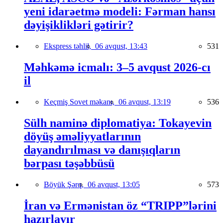
yeni idarəetmə modeli: Fərman hansı
dəyişiklikləri gətirir?
Ekspress təhlil,
06 avqust, 13:43
531
Məhkəmə icmalı: 3–5 avqust 2026-cı
il
Keçmiş Sovet məkanı,
06 avqust, 13:19
536
Sülh naminə diplomatiya: Tokayevin
döyüş əməliyyatlarının
dayandırılması və danışıqların
bərpası təşəbbüsü
Böyük Şərq,
06 avqust, 13:05
573
İran və Ermənistan öz “TRIPP”lərini
hazırlayır