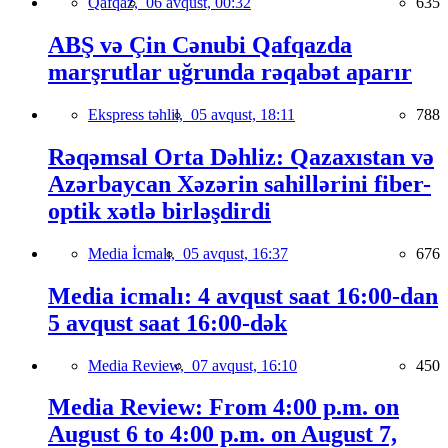
Qafqaz,
06 avqust, 00:32
635
ABŞ və Çin Cənubi Qafqazda
marşrutlar uğrunda rəqabət aparır
Ekspress təhlil,
05 avqust, 18:11
788
Rəqəmsal Orta Dəhliz: Qazaxıstan və
Azərbaycan Xəzərin sahillərini fiber-
optik xətlə birləşdirdi
Media İcmalı,
05 avqust, 16:37
676
Media icmalı: 4 avqust saat 16:00-dan
5 avqust saat 16:00-dək
Media Review,
07 avqust, 16:10
450
Media Review: From 4:00 p.m. on
August 6 to 4:00 p.m. on August 7,