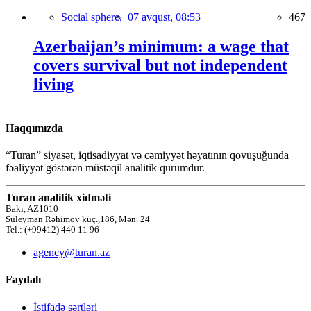
Social sphere,
07 avqust, 08:53
467
Azerbaijan’s minimum: a wage that
covers survival but not independent
living
Haqqımızda
“Turan” siyasət, iqtisadiyyat və cəmiyyət həyatının qovuşuğunda
fəaliyyət göstərən müstəqil analitik qurumdur.
Turan analitik xidməti
Bakı, AZ1010
Süleyman Rəhimov küç.,186, Mən. 24
Tel.: (+99412) 440 11 96
agency@turan.az
Faydalı
İstifadə şərtləri