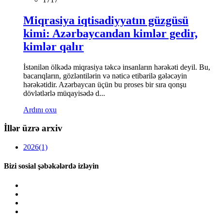
Miqrasiya iqtisadiyyatın güzgüsü
kimi: Azərbaycandan kimlər gedir,
kimlər qalır
İstənilən ölkədə miqrasiya təkcə insanların hərəkəti deyil. Bu,
bacarıqların, gözləntilərin və nəticə etibarilə gələcəyin
hərəkətidir. Azərbaycan üçün bu proses bir sıra qonşu
dövlətlərlə müqayisədə d...
Ardını oxu
İllər üzrə arxiv
2026
(1)
Bizi sosial şəbəkələrdə izləyin