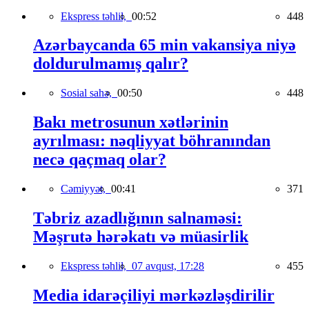
Ekspress təhlil,
00:52
448
Azərbaycanda 65 min vakansiya niyə
doldurulmamış qalır?
Sosial sahə,
00:50
448
Bakı metrosunun xətlərinin
ayrılması: nəqliyyat böhranından
necə qaçmaq olar?
Cəmiyyət,
00:41
371
Təbriz azadlığının salnaməsi:
Məşrutə hərəkatı və müasirlik
Ekspress təhlil,
07 avqust, 17:28
455
Media idarəçiliyi mərkəzləşdirilir