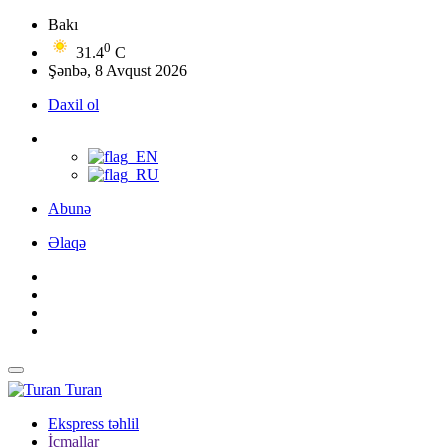
Bakı
0
31.4
C
Şənbə, 8 Avqust 2026
Daxil ol
Abunə
Əlaqə
Turan
Ekspress təhlil
İcmallar