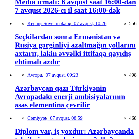
Media icmalı: 6 avqust saat 16:00-dan
7 avqust 2026-cı il saat 16:00-dək
Keçmiş Sovet məkanı,
07 avqust, 10:26
556
Seçkilərdən sonra Ermənistan və
Rusiya gərginliyi azaltmağın yollarını
axtarır, lakin əvvəlki ittifaqa qayıdış
ehtimalı azdır
Avropa,
07 avqust, 09:23
498
Azərbaycan qazı Türkiyənin
Avropadakı enerji ambisiyalarının
əsas elementinə çevrilir
Cəmiyyət,
07 avqust, 08:59
468
Diplom var, iş yoxdur: Azərbaycanda