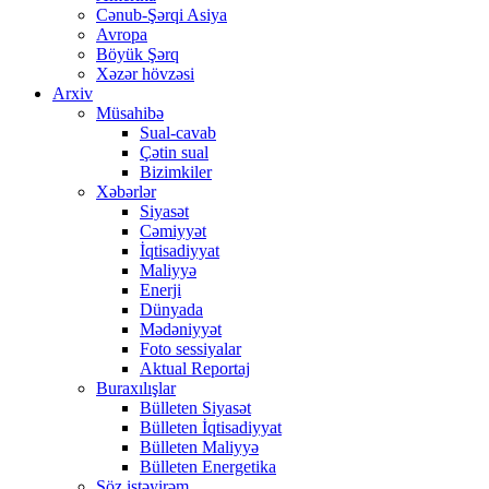
Cənub-Şərqi Asiya
Avropa
Böyük Şərq
Xəzər hövzəsi
Arxiv
Müsahibə
Sual-cavab
Çətin sual
Bizimkiler
Xəbərlər
Siyasət
Cəmiyyət
İqtisadiyyat
Maliyyə
Enerji
Dünyada
Mədəniyyət
Foto sessiyalar
Aktual Reportaj
Buraxılışlar
Bülleten Siyasət
Bülleten İqtisadiyyat
Bülleten Maliyyə
Bülleten Energetika
Söz istəyirəm