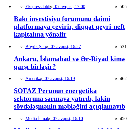
Ekspress təhlil,
07 avqust, 17:00
505
Bakı investisiya forumunu daimi
platformaya çevirir, diqqət qeyri-neft
kapitalına yönəlir
Böyük Şərq,
07 avqust, 16:27
531
Ankara, İslamabad və Ər-Riyad kimə
qarşı birləşir?
Amerika,
07 avqust, 16:19
462
SOFAZ Perunun energetika
sektoruna sərmayə yatırıb, lakin
sövdələşmənin məbləğini açıqlamayıb
Media İcmalı,
07 avqust, 16:10
450