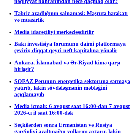
nəqliyyat böhranından necə qaçmaq olar?
Təbriz azadlığının salnaməsi: Məşrutə hərəkatı
və müasirlik
Media idarəçiliyi mərkəzləşdirilir
Bakı investisiya forumunu daimi platformaya
çevirir, diqqət qeyri-neft kapitalına yönəlir
Ankara, İslamabad və Ər-Riyad kimə qarşı
birləşir?
SOFAZ Perunun energetika sektoruna sərmayə
yatırıb, lakin sövdələşmənin məbləğini
açıqlamayıb
Media icmalı: 6 avqust saat 16:00-dan 7 avqust
2026-cı il saat 16:00-dək
Seçkilərdən sonra Ermənistan və Rusiya
gərginliyi azaltmağın yollarını axtarır, lakin