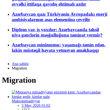
əvvəlki ittifaqa qayıdış ehtimalı azdır
Azərbaycan qazı Türkiyənin Avropadakı enerji
ambisiyalarının əsas elementinə çevrilir
Diplom var, iş yoxdur: Azərbaycanda təhsil
niyə gənclərin məşğulluğuna təminat vermir?
Azərbaycan minimumu: yaşamağı təmin edən,
lakin müstəqil həyata yetməyən əməkhaqqı
Ana səhifə
Migration
Migration
Makroiqtisadiyyat
5 May 2026 01:02
1717