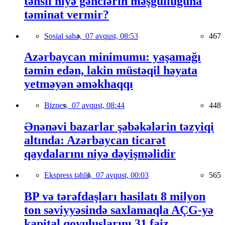
təhsil niyə gənclərin məşğulluğuna
təminat vermir?
Sosial sahə,
07 avqust, 08:53
467
Azərbaycan minimumu: yaşamağı
təmin edən, lakin müstəqil həyata
yetməyən əməkhaqqı
Biznes,
07 avqust, 08:44
448
Ənənəvi bazarlar şəbəkələrin təzyiqi
altında: Azərbaycan ticarət
qaydalarını niyə dəyişməlidir
Ekspress təhlil,
07 avqust, 00:03
565
BP və tərəfdaşları hasilatı 8 milyon
ton səviyyəsində saxlamaqla AÇG-yə
kapital qoyuluşlarını 31 faiz