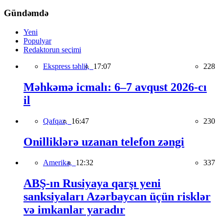
Gündəmdə
Yeni
Populyar
Redaktorun seçimi
Ekspress təhlil,
17:07
228
Məhkəmə icmalı: 6–7 avqust 2026-cı
il
Qafqaz,
16:47
230
Onilliklərə uzanan telefon zəngi
Amerika,
12:32
337
ABŞ-ın Rusiyaya qarşı yeni
sanksiyaları Azərbaycan üçün risklər
və imkanlar yaradır