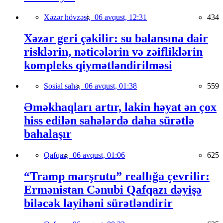
Xəzər hövzəsi,
06 avqust, 12:31
434
Xəzər geri çəkilir: su balansına dair
risklərin, nəticələrin və zəifliklərin
kompleks qiymətləndirilməsi
Sosial sahə,
06 avqust, 01:38
559
Əməkhaqları artır, lakin həyat ən çox
hiss edilən sahələrdə daha sürətlə
bahalaşır
Qafqaz,
06 avqust, 01:06
625
“Tramp marşrutu” reallığa çevrilir:
Ermənistan Cənubi Qafqazı dəyişə
biləcək layihəni sürətləndirir