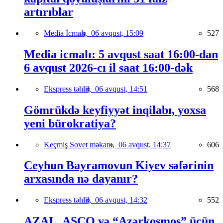
artırıblar
Media İcmalı,
06 avqust, 15:09
527
Media icmalı: 5 avqust saat 16:00-dan
6 avqust 2026-cı il saat 16:00-dək
Ekspress təhlil,
06 avqust, 14:51
568
Gömrükdə keyfiyyət inqilabı, yoxsa
yeni bürokratiya?
Keçmiş Sovet məkanı,
06 avqust, 14:37
606
Ceyhun Bayramovun Kiyev səfərinin
arxasında nə dayanır?
Ekspress təhlil,
06 avqust, 14:32
552
AZAL, ASCO və “Azərkosmos” üçün