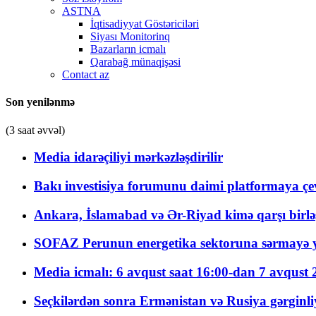
ASTNA
İqtisadiyyat Göstəriciləri
Siyası Monitorinq
Bazarların icmalı
Qarabağ münaqişəsi
Contact az
Son yenilənmə
(3 saat əvvəl)
Media idarəçiliyi mərkəzləşdirilir
Bakı investisiya forumunu daimi platformaya çevi
Ankara, İslamabad və Ər-Riyad kimə qarşı birlə
SOFAZ Perunun energetika sektoruna sərmayə ya
Media icmalı: 6 avqust saat 16:00-dan 7 avqust 2
Seçkilərdən sonra Ermənistan və Rusiya gərginliyi