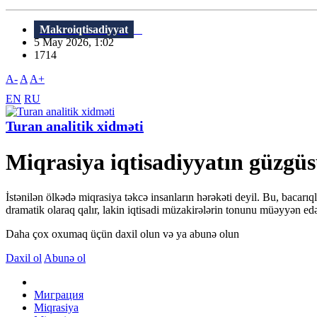
Makroiqtisadiyyat
5 May 2026, 1:02
1714
A-
A
A+
EN
RU
Turan analitik xidməti
Miqrasiya iqtisadiyyatın güzgüs
İstənilən ölkədə miqrasiya təkcə insanların hərəkəti deyil. Bu, bacarıq
dramatik olaraq qalır, lakin iqtisadi müzakirələrin tonunu müəyyən e
Daha çox oxumaq üçün daxil olun və ya abunə olun
Daxil ol
Abunə ol
Миграция
Miqrasiya