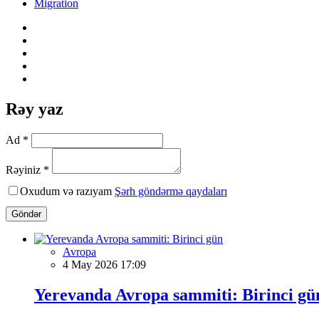
Migration
Rəy yaz
Ad *
Rəyiniz *
Oxudum və razıyam
Şərh göndərmə qaydaları
Göndər
Avropa
4 May 2026 17:09
Yerevanda Avropa sammiti: Birinci gü