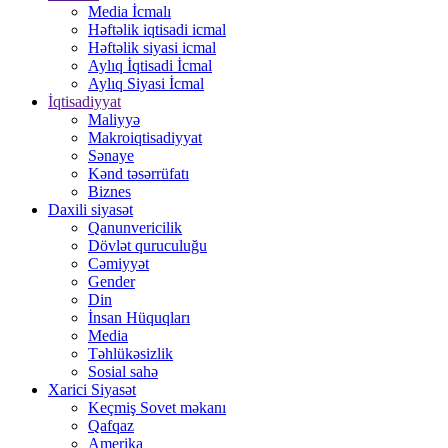
Media İcmalı
Həftəlik iqtisadi icmal
Həftəlik siyasi icmal
Aylıq İqtisadi İcmal
Aylıq Siyasi İcmal
İqtisadiyyat
Maliyyə
Makroiqtisadiyyat
Sənaye
Kənd təsərrüfatı
Biznes
Daxili siyasət
Qanunvericilik
Dövlət quruculuğu
Cəmiyyət
Gender
Din
İnsan Hüquqları
Media
Təhlükəsizlik
Sosial sahə
Xarici Siyasət
Keçmiş Sovet məkanı
Qafqaz
Amerika