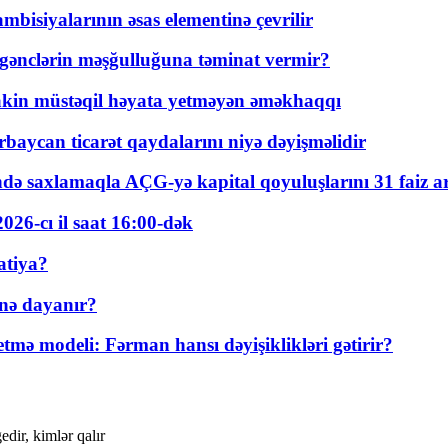
bisiyalarının əsas elementinə çevrilir
 gənclərin məşğulluğuna təminat vermir?
kin müstəqil həyata yetməyən əməkhaqqı
rbaycan ticarət qaydalarını niyə dəyişməlidir
ində saxlamaqla AÇG-yə kapital qoyuluşlarını 31 faiz ar
026-cı il saat 16:00-dək
atiya?
nə dayanır?
ə modeli: Fərman hansı dəyişiklikləri gətirir?
dir, kimlər qalır