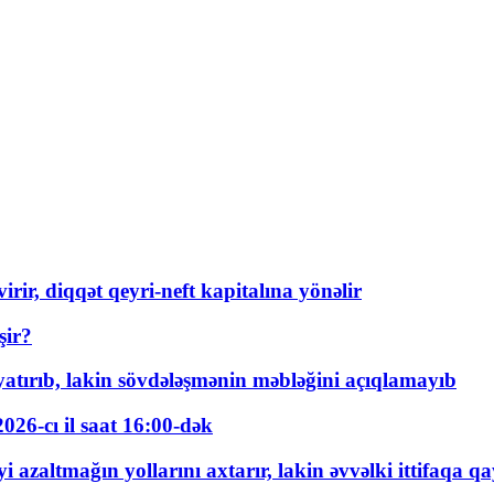
rir, diqqət qeyri-neft kapitalına yönəlir
şir?
tırıb, lakin sövdələşmənin məbləğini açıqlamayıb
026-cı il saat 16:00-dək
 azaltmağın yollarını axtarır, lakin əvvəlki ittifaqa qa