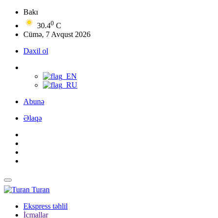
Bakı
0
30.4
C
Cümə, 7 Avqust 2026
Daxil ol
Abunə
Əlaqə
Turan
Ekspress təhlil
İcmallar