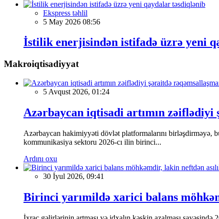
Ekspress təhlil
5 May 2026 08:56
İstilik enerjisindən istifadə üzrə yeni 
Makroiqtisadiyyat
5 Avqust 2026, 01:24
Azərbaycan iqtisadi artımın zəiflədiyi
Azərbaycan hakimiyyəti dövlət platformalarını birləşdirməyə, bu
kommunikasiya sektoru 2026-cı ilin birinci...
Ardını oxu
30 İyul 2026, 09:41
Birinci yarımildə xarici balans möhkəmd
İxrac gəlirlərinin artması və idxalın kəskin azalması sayəsində 