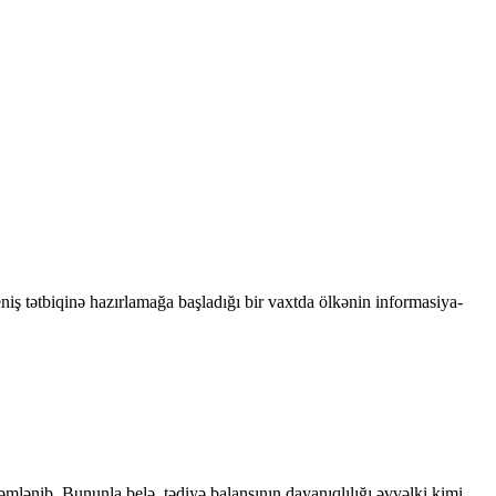
niş tətbiqinə hazırlamağa başladığı bir vaxtda ölkənin informasiya-
kəmlənib. Bununla belə, tədiyə balansının dayanıqlılığı əvvəlki kimi