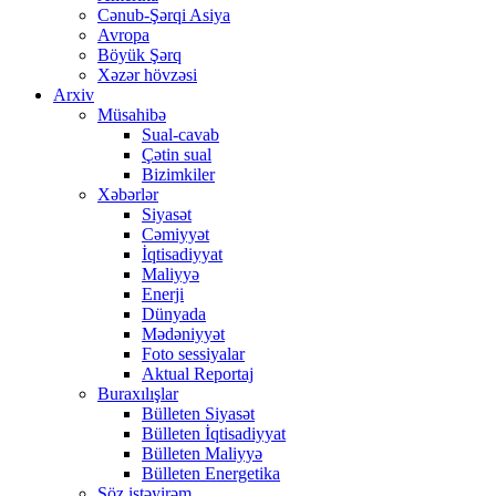
Cənub-Şərqi Asiya
Avropa
Böyük Şərq
Xəzər hövzəsi
Arxiv
Müsahibə
Sual-cavab
Çətin sual
Bizimkiler
Xəbərlər
Siyasət
Cəmiyyət
İqtisadiyyat
Maliyyə
Enerji
Dünyada
Mədəniyyət
Foto sessiyalar
Aktual Reportaj
Buraxılışlar
Bülleten Siyasət
Bülleten İqtisadiyyat
Bülleten Maliyyə
Bülleten Energetika
Söz istəyirəm