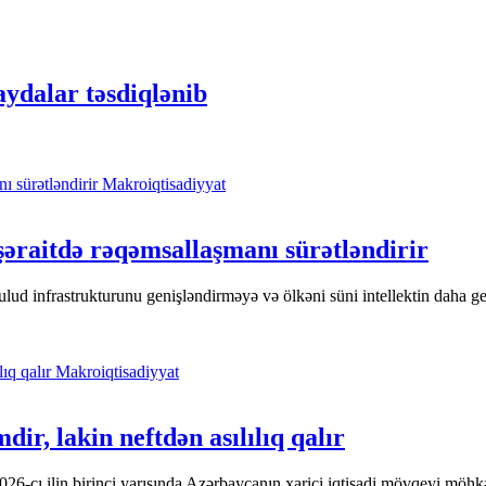
qaydalar təsdiqlənib
Makroiqtisadiyyat
 şəraitdə rəqəmsallaşmanı sürətləndirir
lud infrastrukturunu genişləndirməyə və ölkəni süni intellektin daha ge
Makroiqtisadiyyat
ir, lakin neftdən asılılıq qalır
2026-cı ilin birinci yarısında Azərbaycanın xarici iqtisadi mövqeyi möh