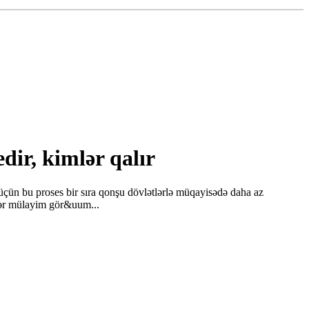
ir, kimlər qalır
n üçün bu proses bir sıra qonşu dövlətlərlə müqayisədə daha az
mlər mülayim gör&uum...