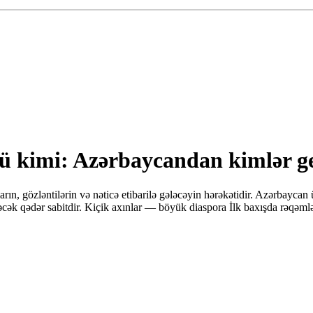
ü kimi: Azərbaycandan kimlər ged
ların, gözləntilərin və nəticə etibarilə gələcəyin hərəkətidir. Azərbayca
dəcək qədər sabitdir. Kiçik axınlar — böyük diaspora İlk baxışda rəqə