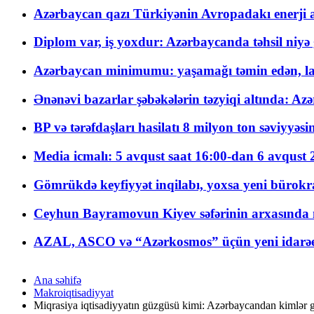
Azərbaycan qazı Türkiyənin Avropadakı enerji am
Diplom var, iş yoxdur: Azərbaycanda təhsil niyə
Azərbaycan minimumu: yaşamağı təmin edən, la
Ənənəvi bazarlar şəbəkələrin təzyiqi altında: Azə
BP və tərəfdaşları hasilatı 8 milyon ton səviyyəs
Media icmalı: 5 avqust saat 16:00-dan 6 avqust 2
Gömrükdə keyfiyyət inqilabı, yoxsa yeni bürokr
Ceyhun Bayramovun Kiyev səfərinin arxasında 
AZAL, ASCO və “Azərkosmos” üçün yeni idarəetm
Ana səhifə
Makroiqtisadiyyat
Miqrasiya iqtisadiyyatın güzgüsü kimi: Azərbaycandan kimlər ge