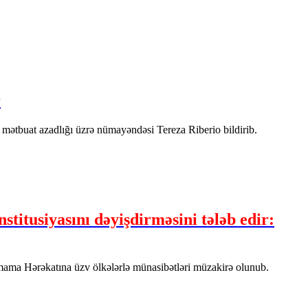
r
 mətbuat azadlığı üzrə nümayəndəsi Tereza Riberio bildirib.
titusiyasını dəyişdirməsini tələb edir:
ama Hərəkatına üzv ölkələrlə münasibətləri müzakirə olunub.