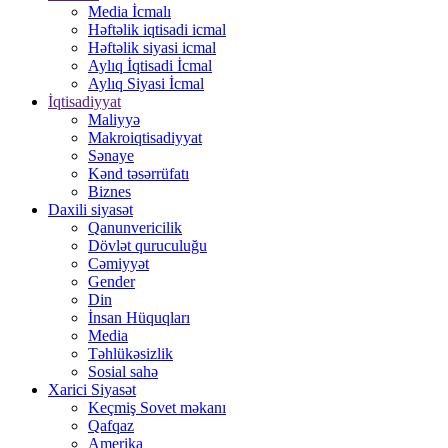
Media İcmalı
Həftəlik iqtisadi icmal
Həftəlik siyasi icmal
Aylıq İqtisadi İcmal
Aylıq Siyasi İcmal
İqtisadiyyat
Maliyyə
Makroiqtisadiyyat
Sənaye
Kənd təsərrüfatı
Biznes
Daxili siyasət
Qanunvericilik
Dövlət quruculuğu
Cəmiyyət
Gender
Din
İnsan Hüquqları
Media
Təhlükəsizlik
Sosial sahə
Xarici Siyasət
Keçmiş Sovet məkanı
Qafqaz
Amerika