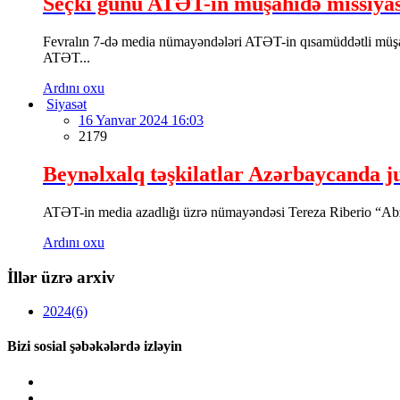
Seçki günü ATƏT-in müşahidə missiyası
Fevralın 7-də media nümayəndələri ATƏT-in qısamüddətli müşah
ATƏT...
Ardını oxu
Siyasət
16 Yanvar 2024 16:03
2179
Beynəlxalq təşkilatlar Azərbaycanda ju
ATƏT-in media azadlığı üzrə nümayəndəsi Tereza Riberio “AbzasM
Ardını oxu
İllər üzrə arxiv
2024
(6)
Bizi sosial şəbəkələrdə izləyin