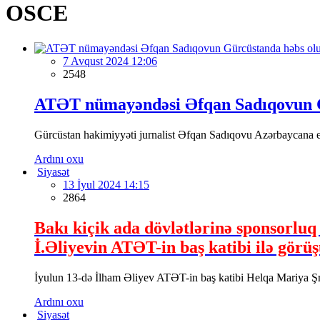
OSCE
7 Avqust 2024 12:06
2548
ATƏT nümayəndəsi Əfqan Sadıqovun G
Gürcüstan hakimiyyəti jurnalist Əfqan Sadıqovu Azərbaycana eks
Ardını oxu
Siyasət
13 İyul 2024 14:15
2864
Bakı kiçik ada dövlətlərinə sponsorluq
İ.Əliyevin ATƏT-in baş katibi ilə görüş
İyulun 13-də İlham Əliyev ATƏT-in baş katibi Helqa Mariya Ş
Ardını oxu
Siyasət