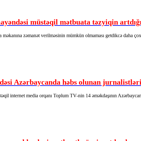
yəndəsi müstəqil mətbuata təzyiqin artdığı
 məkanına zəmanət verilməsinin mümkün olmaması getdikcə daha çox 
əsi Azərbaycanda həbs olunan jurnalistləri
əqil internet media orqanı Toplum TV-nin 14 əməkdaşının Azərbaycanda