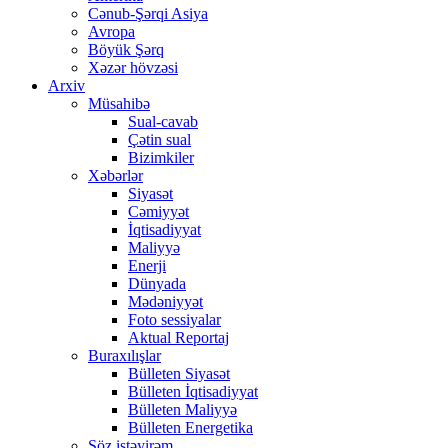
Cənub-Şərqi Asiya
Avropa
Böyük Şərq
Xəzər hövzəsi
Arxiv
Müsahibə
Sual-cavab
Çətin sual
Bizimkiler
Xəbərlər
Siyasət
Cəmiyyət
İqtisadiyyat
Maliyyə
Enerji
Dünyada
Mədəniyyət
Foto sessiyalar
Aktual Reportaj
Buraxılışlar
Bülleten Siyasət
Bülleten İqtisadiyyat
Bülleten Maliyyə
Bülleten Energetika
Söz istəyirəm