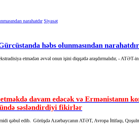
Siyasət
ürcüstanda həbs olunmasından narahatdı
tradisiya etmədən əvvəl onun işini diqqətlə araşdırmalıdır, - ATƏT-in
 etməkdə davam edəcək və Ermənistanın kons
ündə səsləndirdiyi fikirlər
midi qəbul edib. Görüşdə Azərbaycanın ATƏT, Avropa İttifaqı, Qoşulm