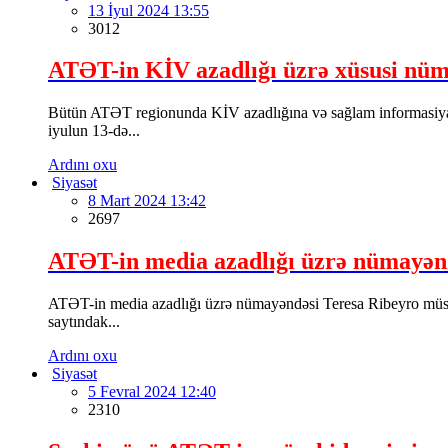
13 İyul 2024 13:55
3012
ATƏT-in KİV azadlığı üzrə xüsusi nüma
Bütün ATƏT regionunda KİV azadlığına və sağlam informasiya
iyulun 13-də...
Ardını oxu
Siyasət
8 Mart 2024 13:42
2697
ATƏT-in media azadlığı üzrə nümayənd
ATƏT-in media azadlığı üzrə nümayəndəsi Teresa Ribeyro müst
saytındak...
Ardını oxu
Siyasət
5 Fevral 2024 12:40
2310