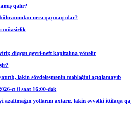
amış qalır?
t böhranından necə qaçmaq olar?
ə müasirlik
rir, diqqət qeyri-neft kapitalına yönəlir
şir?
tırıb, lakin sövdələşmənin məbləğini açıqlamayıb
026-cı il saat 16:00-dək
 azaltmağın yollarını axtarır, lakin əvvəlki ittifaqa qa