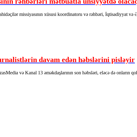
nın rəhbərləri mətbuatla ünsiyyətdə olaca
idəçilər missiyasının xüsusi koordinatoru və rəhbəri, İqtisadiyyat və
rnalistlərin davam edən həbslərini pisləyir
edia və Kanal 13 əməkdaşlarının son həbsləri, eləcə də onların qohumlar