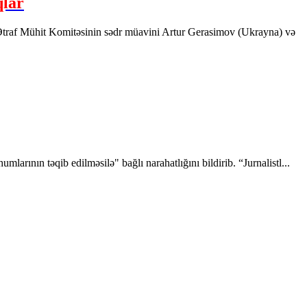
qlar
 Ətraf Mühit Komitəsinin sədr müavini Artur Gerasimov (Ukrayna) və
ının təqib edilməsilə" bağlı narahatlığını bildirib. “Jurnalistl...