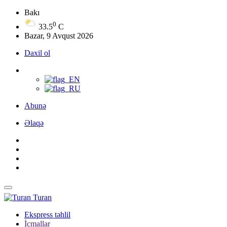
Bakı
0
33.5
C
Bazar, 9 Avqust 2026
Daxil ol
Abunə
Əlaqə
Turan
Ekspress təhlil
İcmallar