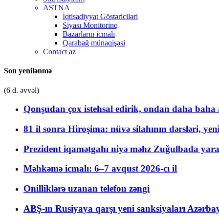
ASTNA
İqtisadiyyat Göstəriciləri
Siyası Monitorinq
Bazarların icmalı
Qarabağ münaqişəsi
Contact az
Son yenilənmə
(6 d. əvvəl)
Qonşudan çox istehsal edirik, ondan daha baha a
81 il sonra Hiroşima: nüvə silahının dərsləri, yen
Prezident iqamətgahı niyə məhz Zuğulbada yaradı
Məhkəmə icmalı: 6–7 avqust 2026-cı il
Onilliklərə uzanan telefon zəngi
ABŞ-ın Rusiyaya qarşı yeni sanksiyaları Azərba