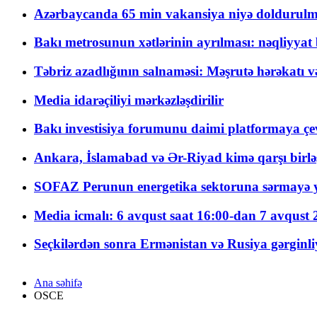
Azərbaycanda 65 min vakansiya niyə doldurulm
Bakı metrosunun xətlərinin ayrılması: nəqliyya
Təbriz azadlığının salnaməsi: Məşrutə hərəkatı v
Media idarəçiliyi mərkəzləşdirilir
Bakı investisiya forumunu daimi platformaya çevi
Ankara, İslamabad və Ər-Riyad kimə qarşı birlə
SOFAZ Perunun energetika sektoruna sərmayə ya
Media icmalı: 6 avqust saat 16:00-dan 7 avqust 2
Seçkilərdən sonra Ermənistan və Rusiya gərginliyi
Ana səhifə
OSCE