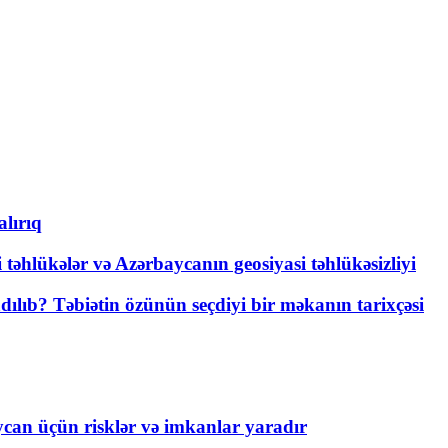
lırıq
i təhlükələr və Azərbaycanın geosiyasi təhlükəsizliyi
lıb? Təbiətin özünün seçdiyi bir məkanın tarixçəsi
ycan üçün risklər və imkanlar yaradır