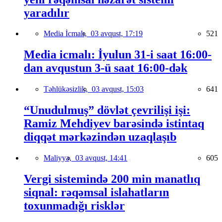
yaradılır
Media İcmalı,
03 avqust, 17:19
521
Media icmalı: İyulun 31-i saat 16:00-
dan avqustun 3-ü saat 16:00-dək
Təhlükəsizlik,
03 avqust, 15:03
641
“Unudulmuş” dövlət çevrilişi işi:
Ramiz Mehdiyev barəsində istintaq
diqqət mərkəzindən uzaqlaşıb
Maliyyə,
03 avqust, 14:41
605
Vergi sistemində 200 min manatlıq
siqnal: rəqəmsal islahatların
toxunmadığı risklər