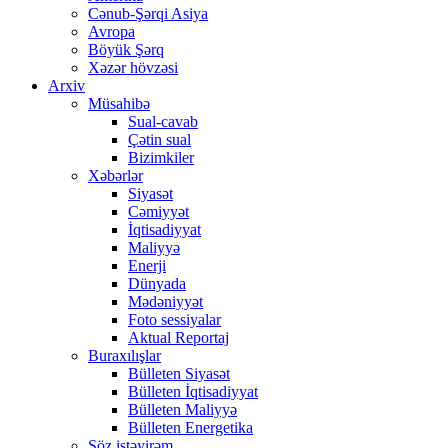
Cənub-Şərqi Asiya
Avropa
Böyük Şərq
Xəzər hövzəsi
Arxiv
Müsahibə
Sual-cavab
Çətin sual
Bizimkiler
Xəbərlər
Siyasət
Cəmiyyət
İqtisadiyyat
Maliyyə
Enerji
Dünyada
Mədəniyyət
Foto sessiyalar
Aktual Reportaj
Buraxılışlar
Bülleten Siyasət
Bülleten İqtisadiyyat
Bülleten Maliyyə
Bülleten Energetika
Söz istəyirəm