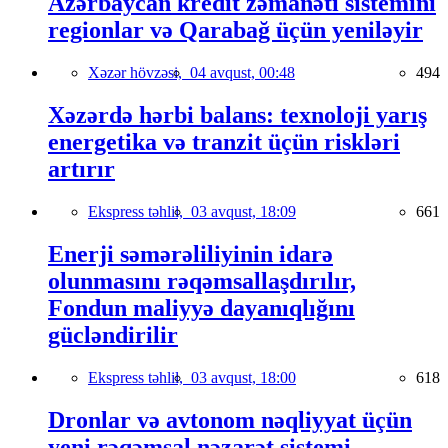
Azərbaycan kredit zəmanəti sistemini
regionlar və Qarabağ üçün yeniləyir
Xəzər hövzəsi,
04 avqust, 00:48
494
Xəzərdə hərbi balans: texnoloji yarış
energetika və tranzit üçün riskləri
artırır
Ekspress təhlil,
03 avqust, 18:09
661
Enerji səmərəliliyinin idarə
olunmasını rəqəmsallaşdırılır,
Fondun maliyyə dayanıqlığını
gücləndirilir
Ekspress təhlil,
03 avqust, 18:00
618
Dronlar və avtonom nəqliyyat üçün
yeni rəqəmsal nəzarət sistemi