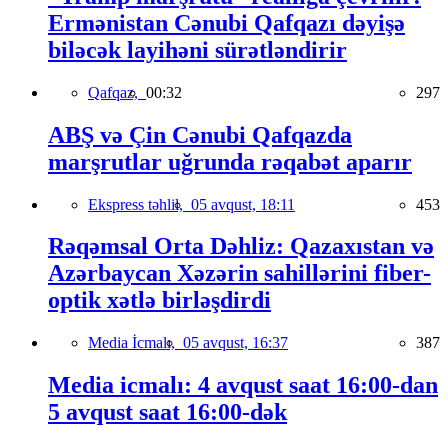
Ermənistan Cənubi Qafqazı dəyişə
biləcək layihəni sürətləndirir
Qafqaz,
00:32
297
ABŞ və Çin Cənubi Qafqazda
marşrutlar uğrunda rəqabət aparır
Ekspress təhlil,
05 avqust, 18:11
453
Rəqəmsal Orta Dəhliz: Qazaxıstan və
Azərbaycan Xəzərin sahillərini fiber-
optik xətlə birləşdirdi
Media İcmalı,
05 avqust, 16:37
387
Media icmalı: 4 avqust saat 16:00-dan
5 avqust saat 16:00-dək