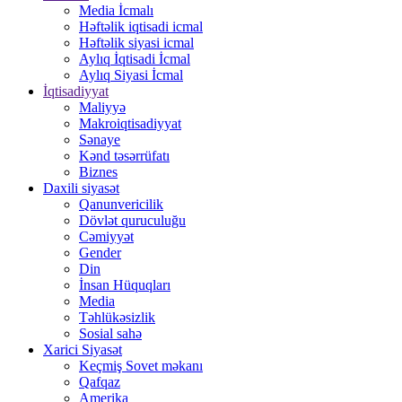
Media İcmalı
Həftəlik iqtisadi icmal
Həftəlik siyasi icmal
Aylıq İqtisadi İcmal
Aylıq Siyasi İcmal
İqtisadiyyat
Maliyyə
Makroiqtisadiyyat
Sənaye
Kənd təsərrüfatı
Biznes
Daxili siyasət
Qanunvericilik
Dövlət quruculuğu
Cəmiyyət
Gender
Din
İnsan Hüquqları
Media
Təhlükəsizlik
Sosial sahə
Xarici Siyasət
Keçmiş Sovet məkanı
Qafqaz
Amerika