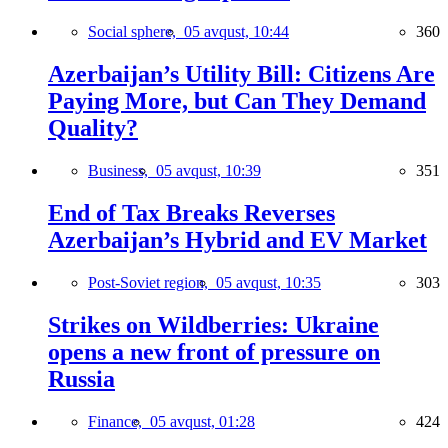
Social sphere,
05 avqust, 10:44
360
Azerbaijan’s Utility Bill: Citizens Are
Paying More, but Can They Demand
Quality?
Business,
05 avqust, 10:39
351
End of Tax Breaks Reverses
Azerbaijan’s Hybrid and EV Market
Post-Soviet region,
05 avqust, 10:35
303
Strikes on Wildberries: Ukraine
opens a new front of pressure on
Russia
Finance,
05 avqust, 01:28
424