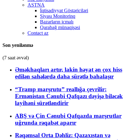
ASTNA
İqtisadiyyat Göstəriciləri
Siyası Monitorinq
Bazarların icmalı
Qarabağ münaqişəsi
Contact az
Son yenilənmə
(7 saat əvvəl)
Əməkhaqları artır, lakin həyat ən çox hiss
edilən sahələrdə daha sürətlə bahalaşır
“Tramp marşrutu” reallığa çevrilir:
Ermənistan Cənubi Qafqazı dəyişə biləcək
layihəni sürətləndirir
ABŞ və Çin Cənubi Qafqazda marşrutlar
uğrunda rəqabət aparır
Rəqəmsal Orta Dəhliz: Qazaxıstan və