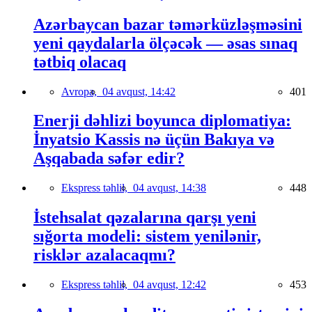
Azərbaycan bazar təmərküzləşməsini
yeni qaydalarla ölçəcək — əsas sınaq
tətbiq olacaq
Avropa,
04 avqust, 14:42
401
Enerji dəhlizi boyunca diplomatiya:
İnyatsio Kassis nə üçün Bakıya və
Aşqabada səfər edir?
Ekspress təhlil,
04 avqust, 14:38
448
İstehsalat qəzalarına qarşı yeni
sığorta modeli: sistem yenilənir,
risklər azalacaqmı?
Ekspress təhlil,
04 avqust, 12:42
453