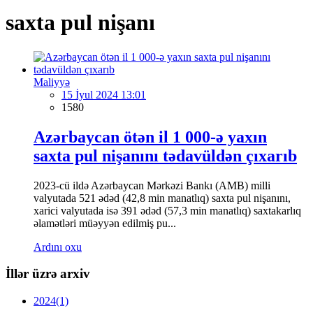
saxta pul nişanı
Maliyyə
15 İyul 2024 13:01
1580
Azərbaycan ötən il 1 000-ə yaxın
saxta pul nişanını tədavüldən çıxarıb
2023-cü ildə Azərbaycan Mərkəzi Bankı (AMB) milli
valyutada 521 ədəd (42,8 min manatlıq) saxta pul nişanını,
xarici valyutada isə 391 ədəd (57,3 min manatlıq) saxtakarlıq
əlamətləri müəyyən edilmiş pu...
Ardını oxu
İllər üzrə arxiv
2024
(1)