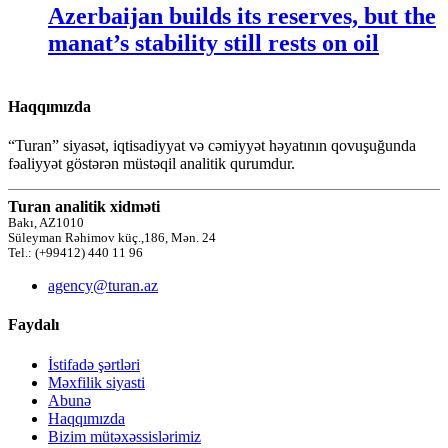
Azerbaijan builds its reserves, but the
manat’s stability still rests on oil
Haqqımızda
“Turan” siyasət, iqtisadiyyat və cəmiyyət həyatının qovuşuğunda
fəaliyyət göstərən müstəqil analitik qurumdur.
Turan analitik xidməti
Bakı, AZ1010
Süleyman Rəhimov küç.,186, Mən. 24
Tel.: (+99412) 440 11 96
agency@turan.az
Faydalı
İstifadə şərtləri
Məxfilik siyasti
Abunə
Haqqımızda
Bizim mütəxəssislərimiz