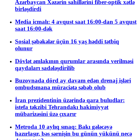
Azərbaycan Xəzərin sahillərini fiber-optik xətlə
birləşdirdi
Media icmalı: 4 avqust saat 16:00-dan 5 avqust
saat 16:00-dək
Sosial şəbəkələr üçün 16 yaş həddi tətbiq
olunur
Dövlət əmlakının qurumlar arasında verilməsi
qaydaları sadələşdirilib
Buzovnada dörd ay davam edən drenaj işləri
ombudsmana müraciətə səbəb olub
İran prezidentinin üzərində qara buludlar:
istefa təkzibi Tehrandakı hakimiyyət
mübarizəsini üzə çıxarır
Metroda 10 aylıq sınaq: Bakı gələcəyə
hazırlaşır, bəs sərnişin bu günün yükünü necə