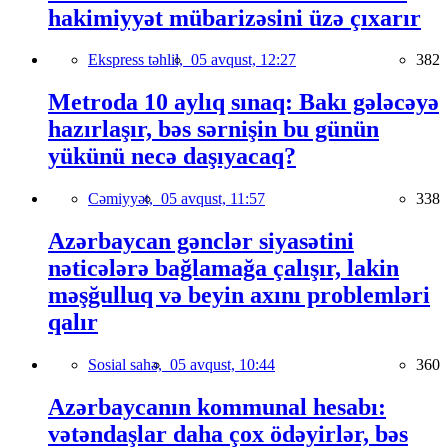
hakimiyyət mübarizəsini üzə çıxarır
Ekspress təhlil,
05 avqust, 12:27
382
Metroda 10 aylıq sınaq: Bakı gələcəyə
hazırlaşır, bəs sərnişin bu günün
yükünü necə daşıyacaq?
Cəmiyyət,
05 avqust, 11:57
338
Azərbaycan gənclər siyasətini
nəticələrə bağlamağa çalışır, lakin
məşğulluq və beyin axını problemləri
qalır
Sosial sahə,
05 avqust, 10:44
360
Azərbaycanın kommunal hesabı:
vətəndaşlar daha çox ödəyirlər, bəs