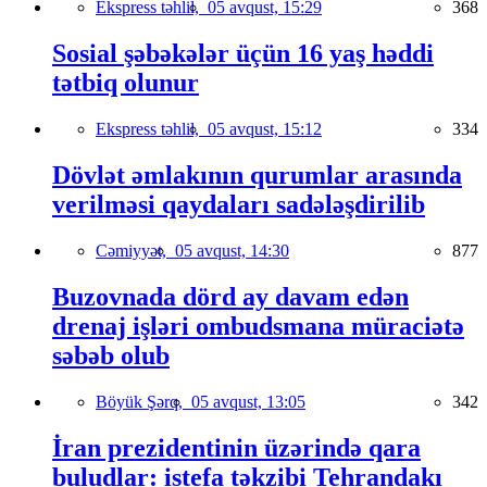
Ekspress təhlil,
05 avqust, 15:29
368
Sosial şəbəkələr üçün 16 yaş həddi
tətbiq olunur
Ekspress təhlil,
05 avqust, 15:12
334
Dövlət əmlakının qurumlar arasında
verilməsi qaydaları sadələşdirilib
Cəmiyyət,
05 avqust, 14:30
877
Buzovnada dörd ay davam edən
drenaj işləri ombudsmana müraciətə
səbəb olub
Böyük Şərq,
05 avqust, 13:05
342
İran prezidentinin üzərində qara
buludlar: istefa təkzibi Tehrandakı