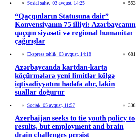
Sosial sahə,
03 avqust, 14:25
553
“Qaçqınların Statusuna dair”
Konvensiyanın 75 illiyi: Azərbaycanın
qaçqın siyasəti və regional humanitar
çağırışlar
Ekspress təhlil,
03 avqust, 14:18
681
Azərbaycanda kartdan-karta
köçürmələrə yeni limitlər kölgə
iqtisadiyyatını hədəfə alır, lakin
suallar doğurur
Social,
05 avqust, 11:57
338
Azerbaijan seeks to tie youth policy to
results, but employment and brain
drain challenges persist