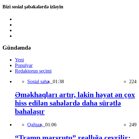
Bizi sosial şəbəkələrdə izləyin
Gündəmdə
Yeni
Populyar
Redaktorun seçimi
Sosial sahə,
01:38
224
Əməkhaqları artır, lakin həyat ən çox
hiss edilən sahələrdə daha sürətlə
bahalaşır
Qafqaz,
01:06
249
“Tramp marşrutu” reallığa çevrilir: