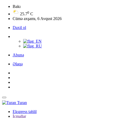
Bakı
0
25.7
C
Cümə axşamı, 6 Avqust 2026
Daxil ol
Abunə
Əlaqə
Turan
Ekspress təhlil
İcmallar