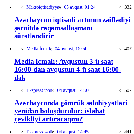
Makroiqtisadiyyat,
05 avqust, 01:24
332
Azərbaycan iqtisadi artımın zəiflədiyi
şəraitdə rəqəmsallaşmanı
sürətləndirir
Media İcmalı,
04 avqust, 16:04
407
Media icmalı: Avqustun 3-ü saat
16:00-dan avqustun 4-ü saat 16:00-
dək
Ekspress təhlil,
04 avqust, 14:50
507
Azərbaycanda gömrük səlahiyyətləri
yenidən bölüşdürülür: islahat
çevikliyi artıracaqmı?
Ekspress təhlil,
04 avqust, 14:45
441