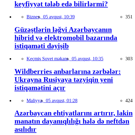
keyfiyyət tələb edə bilirlərmi?
Biznes,
05 avqust, 10:39
351
Güzəştlərin ləğvi Azərbaycanın
hibrid və elektromobil bazarında
istiqaməti dəyişib
Keçmiş Sovet məkanı,
05 avqust, 10:35
303
Wildberries anbarlarına zərbələr:
Ukrayna Rusiyaya təzyiqin yeni
istiqamətini açır
Maliyyə,
05 avqust, 01:28
424
Azərbaycan ehtiyatlarını artırır, lakin
manatın dayanıqlılığı hələ də neftdən
asılıdır