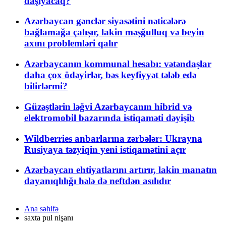
daşıyacaq?
Azərbaycan gənclər siyasətini nəticələrə
bağlamağa çalışır, lakin məşğulluq və beyin
axını problemləri qalır
Azərbaycanın kommunal hesabı: vətəndaşlar
daha çox ödəyirlər, bəs keyfiyyət tələb edə
bilirlərmi?
Güzəştlərin ləğvi Azərbaycanın hibrid və
elektromobil bazarında istiqaməti dəyişib
Wildberries anbarlarına zərbələr: Ukrayna
Rusiyaya təzyiqin yeni istiqamətini açır
Azərbaycan ehtiyatlarını artırır, lakin manatın
dayanıqlılığı hələ də neftdən asılıdır
Ana səhifə
saxta pul nişanı