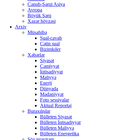
Cənub-Şərqi Asiya
Avropa
Böyük Şərq
Xəzər hövzəsi
Arxiv
Müsahibə
Sual-cavab
Çətin sual
Bizimkiler
Xəbərlər
Siyasət
Cəmiyyət
İqtisadiyyat
Maliyyə
Enerji
Dünyada
Mədəniyyət
Foto sessiyalar
Aktual Reportaj
Buraxılışlar
Bülleten Siyasət
Bülleten İqtisadiyyat
Bülleten Maliyyə
Bülleten Energetika
Söz istəyirəm