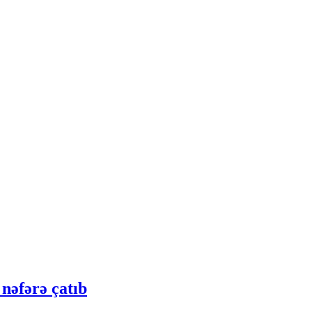
nəfərə çatıb