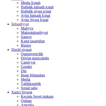
Media İcmalı
Həftəlik iqtisadi icmal
Həftəlik siyasi icmal
Aylıq İqtisadi İcmal
Aylıq Siyasi İcmal
İqtisadiyyat
Maliyyə
Makroiqtisadiyyat
Sənaye
Kənd təsərrüfatı
Biznes
Daxili siyasət
Qanunvericilik
Dövlət quruculuğu
Cəmiyyət
Gender
Din
İnsan Hüquqları
Media
Təhlükəsizlik
Sosial sahə
Xarici Siyasət
Keçmiş Sovet məkanı
Qafqaz
Amerika