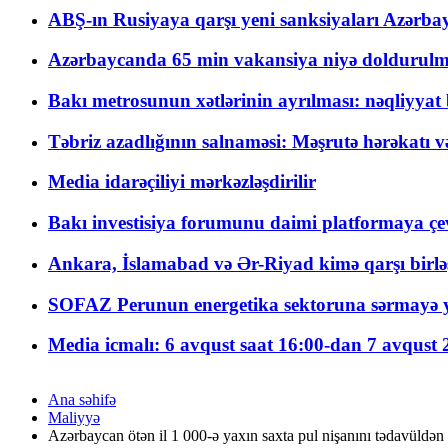
ABŞ-ın Rusiyaya qarşı yeni sanksiyaları Azərba
Azərbaycanda 65 min vakansiya niyə doldurulm
Bakı metrosunun xətlərinin ayrılması: nəqliyya
Təbriz azadlığının salnaməsi: Məşrutə hərəkatı v
Media idarəçiliyi mərkəzləşdirilir
Bakı investisiya forumunu daimi platformaya çevi
Ankara, İslamabad və Ər-Riyad kimə qarşı birlə
SOFAZ Perunun energetika sektoruna sərmayə ya
Media icmalı: 6 avqust saat 16:00-dan 7 avqust 2
Ana səhifə
Maliyyə
Azərbaycan ötən il 1 000-ə yaxın saxta pul nişanını tədavüldən 