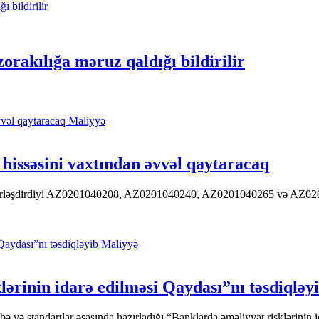
orakılığa məruz qaldığı bildirilir
Maliyyə
hissəsini vaxtından əvvəl qaytaracaq
 yerləşdirdiyi AZ0201040208, AZ0201040240, AZ0201040265 və AZ020104
Maliyyə
ərinin idarə edilməsi Qaydası”nı təsdiqləy
ə standartlar əsasında hazırladığı “Banklarda əməliyyat risklərinin id