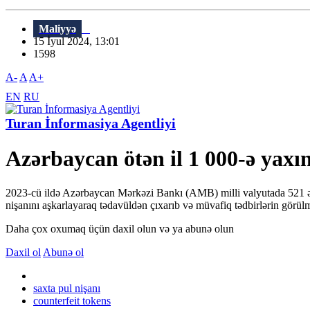
Maliyyə
15 İyul 2024, 13:01
1598
A-
A
A+
EN
RU
Turan İnformasiya Agentliyi
Azərbaycan ötən il 1 000-ə yaxın
2023-cü ildə Azərbaycan Mərkəzi Bankı (AMB) milli valyutada 521 ədəd
nişanını aşkarlayaraq tədavüldən çıxarıb və müvafiq tədbirlərin görül
Daha çox oxumaq üçün daxil olun və ya abunə olun
Daxil ol
Abunə ol
saxta pul nişanı
counterfeit tokens