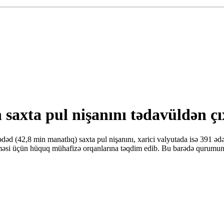
 saxta pul nişanını tədavüldən ç
 (42,8 min manatlıq) saxta pul nişanını, xarici valyutada isə 391 ədə
məsi üçün hüquq mühafizə orqanlarına təqdim edib. Bu barədə qurumun öt