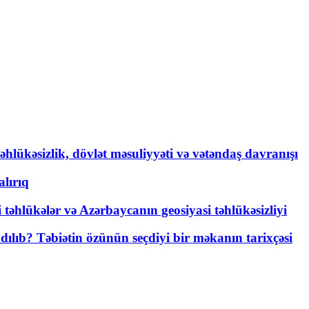
əhlükəsizlik, dövlət məsuliyyəti və vətəndaş davranışı
lırıq
i təhlükələr və Azərbaycanın geosiyasi təhlükəsizliyi
lıb? Təbiətin özünün seçdiyi bir məkanın tarixçəsi