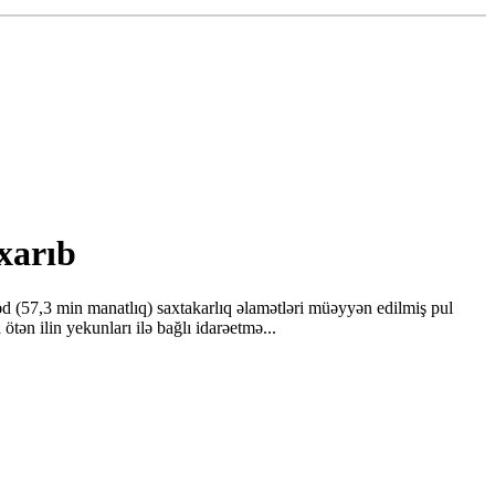
ıxarıb
d (57,3 min manatlıq) saxtakarlıq əlamətləri müəyyən edilmiş pul
ən ilin yekunları ilə bağlı idarəetmə...