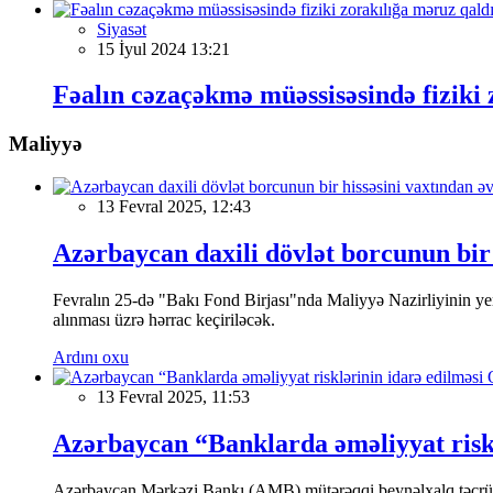
Siyasət
15 İyul 2024 13:21
Fəalın cəzaçəkmə müəssisəsində fiziki z
Maliyyə
13 Fevral 2025, 12:43
Azərbaycan daxili dövlət borcunun bir 
Fevralın 25-də "Bakı Fond Birjası"nda Maliyyə Nazirliyinin
alınması üzrə hərrac keçiriləcək.
Ardını oxu
13 Fevral 2025, 11:53
Azərbaycan “Banklarda əməliyyat riskl
Azərbaycan Mərkəzi Bankı (AMB) mütərəqqi beynəlxalq təcrübə v