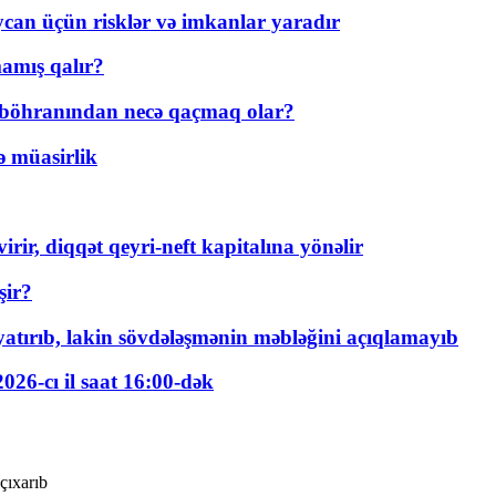
ycan üçün risklər və imkanlar yaradır
amış qalır?
t böhranından necə qaçmaq olar?
ə müasirlik
rir, diqqət qeyri-neft kapitalına yönəlir
şir?
tırıb, lakin sövdələşmənin məbləğini açıqlamayıb
026-cı il saat 16:00-dək
çıxarıb