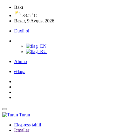
Bakı
0
33.5
C
Bazar, 9 Avqust 2026
Daxil ol
Abunə
Əlaqə
Turan
Ekspress təhlil
İcmallar