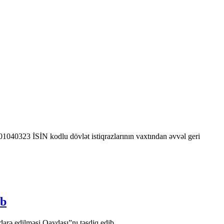
0323 İSİN kodlu dövlət istiqrazlarının vaxtından əvvəl geri
ib
arə edilməsi Qaydası”nı təsdiq edib.