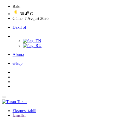
Bakı
0
30.4
C
Cümə, 7 Avqust 2026
Daxil ol
Abunə
Əlaqə
Turan
Ekspress təhlil
İcmallar