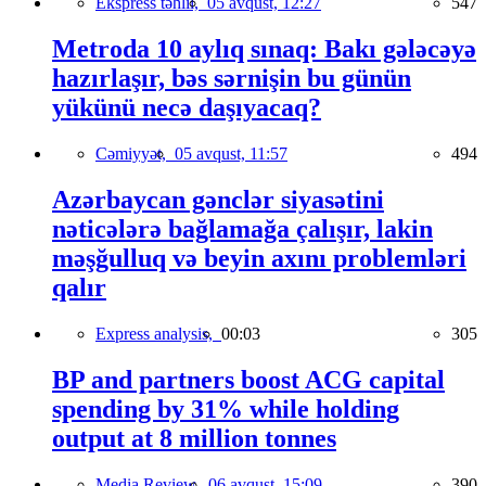
Ekspress təhlil,
05 avqust, 12:27
547
Metroda 10 aylıq sınaq: Bakı gələcəyə
hazırlaşır, bəs sərnişin bu günün
yükünü necə daşıyacaq?
Cəmiyyət,
05 avqust, 11:57
494
Azərbaycan gənclər siyasətini
nəticələrə bağlamağa çalışır, lakin
məşğulluq və beyin axını problemləri
qalır
Express analysis,
00:03
305
BP and partners boost ACG capital
spending by 31% while holding
output at 8 million tonnes
Media Review,
06 avqust, 15:09
390