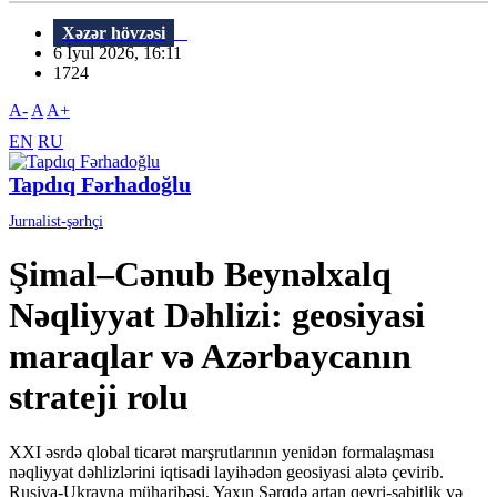
Xəzər hövzəsi
6 İyul 2026, 16:11
1724
A-
A
A+
EN
RU
Tapdıq Fərhadoğlu
Jurnalist-şərhçi
Şimal–Cənub Beynəlxalq
Nəqliyyat Dəhlizi: geosiyasi
maraqlar və Azərbaycanın
strateji rolu
XXI əsrdə qlobal ticarət marşrutlarının yenidən formalaşması
nəqliyyat dəhlizlərini iqtisadi layihədən geosiyasi alətə çevirib.
Rusiya-Ukrayna müharibəsi, Yaxın Şərqdə artan qeyri-sabitlik və