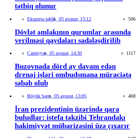
tətbiq olunur
Ekspress təhlil,
05 avqust, 15:12
506
Dövlət əmlakının qurumlar arasında
verilməsi qaydaları sadələşdirilib
Cəmiyyət,
05 avqust, 14:30
1117
Buzovnada dörd ay davam edən
drenaj işləri ombudsmana müraciətə
səbəb olub
Böyük Şərq,
05 avqust, 13:05
468
İran prezidentinin üzərində qara
buludlar: istefa təkzibi Tehrandakı
hakimiyyət mübarizəsini üzə çıxarır