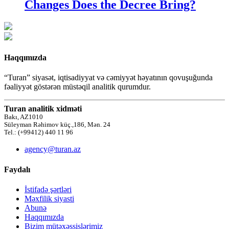
Changes Does the Decree Bring?
Haqqımızda
“Turan” siyasət, iqtisadiyyat və cəmiyyət həyatının qovuşuğunda
fəaliyyət göstərən müstəqil analitik qurumdur.
Turan analitik xidməti
Bakı, AZ1010
Süleyman Rəhimov küç.,186, Mən. 24
Tel.: (+99412) 440 11 96
agency@turan.az
Faydalı
İstifadə şərtləri
Məxfilik siyasti
Abunə
Haqqımızda
Bizim mütəxəssislərimiz