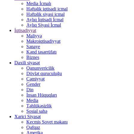
Media İcmalı
Həftəlik iqtisadi icmal
Həftəlik siyasi icmal
Aylıq İqtisadi İcmal
Aylıq Siyasi İcmal
İqtisadiyyat
Maliyyə
Makroiqtisadiyyat
Sənaye
Kənd təsərrüfatı
Biznes
Daxili siyasət
Qanunvericilik
Dövlət quruculuğu
Cəmiyyət
Gender
Din
İnsan Hüquqları
Media
Təhlükəsizlik
Sosial sahə
Xarici Siyasət
Keçmiş Sovet məkanı
Qafqaz
Amerika