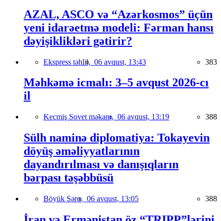
AZAL, ASCO və “Azərkosmos” üçün
yeni idarəetmə modeli: Fərman hansı
dəyişiklikləri gətirir?
Ekspress təhlil,
06 avqust, 13:43
383
Məhkəmə icmalı: 3–5 avqust 2026-cı
il
Keçmiş Sovet məkanı,
06 avqust, 13:19
388
Sülh naminə diplomatiya: Tokayevin
döyüş əməliyyatlarının
dayandırılması və danışıqların
bərpası təşəbbüsü
Böyük Şərq,
06 avqust, 13:05
388
İran və Ermənistan öz “TRIPP”lərini