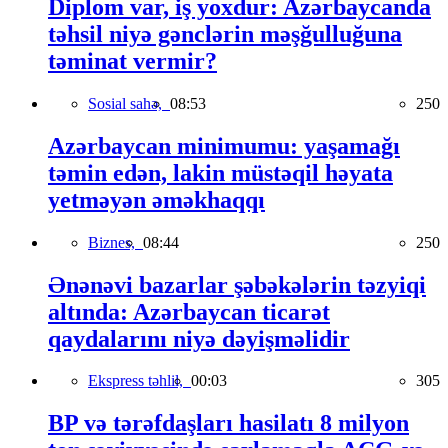
Diplom var, iş yoxdur: Azərbaycanda
təhsil niyə gənclərin məşğulluğuna
təminat vermir?
Sosial sahə,
08:53
250
Azərbaycan minimumu: yaşamağı
təmin edən, lakin müstəqil həyata
yetməyən əməkhaqqı
Biznes,
08:44
250
Ənənəvi bazarlar şəbəkələrin təzyiqi
altında: Azərbaycan ticarət
qaydalarını niyə dəyişməlidir
Ekspress təhlil,
00:03
305
BP və tərəfdaşları hasilatı 8 milyon