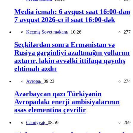
Media icmalı: 6 avqust saat 16:00-dan
7 avqust 2026-cı il saat 16:00-dək
Keçmiş Sovet məkanı,
10:26
277
Seçkilərdən sonra Ermənistan və
Rusiya gərginliyi azaltmağın yollarını
axtarır, lakin əvvəlki ittifaqa qayıdış
ehtimalı azdır
Avropa,
09:23
274
Azərbaycan qazı Türkiyənin
Avropadakı enerji ambisiyalarının
əsas elementinə çevrilir
Cəmiyyət,
08:59
269