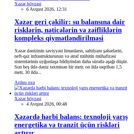
Xəzər hövzəsi
6 Avqust 2026, 12:31
Xəzər geri çəkilir: su balansına dair
risklərin, nəticələrin və zəifliklərin
kompleks qiymətləndirilməsi
Xəzər dənizinin səviyyəsi limanların, sahilyanı şəhərlərin,
neft-qaz infrastrukturunun və ətraf mühitin mühafizəsi
sistemlərinin uyğunlaşa bildiyindən daha sürətlə aşağı düşür.
Son beş ildə dəniz təxminən bir metr, on ildə təqribən 1,5
metr, 30 ildə...
Ardını oxu
Xəzər hövzəsi
4 Avqust 2026, 00:48
Xəzərdə hərbi balans: texnoloji yarış
energetika və tranzit üçün riskləri
artırır