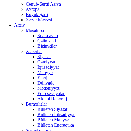
Cənub-Şərqi Asiya
Avropa
Böyük Şərq
Xəzər hövzəsi
Arxiv
Müsahibə
Sual-cavab
Çətin sual
Bizimkiler
Xəbərlər
Siyasət
Cəmiyyət
İqtisadiyyat
Maliyyə
Enerji
Dünyada
Mədəniyyət
Foto sessiyalar
Aktual Reportaj
Buraxılışlar
Bülleten Siyasət
Bülleten İqtisadiyyat
Bülleten Maliyyə
Bülleten Energetika
Söz istəyirəm