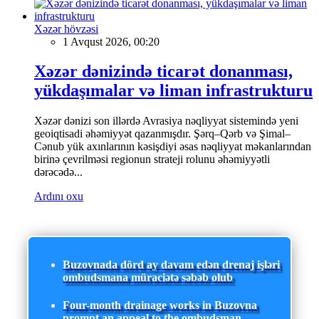
Xəzər hövzəsi
1 Avqust 2026, 00:20
Xəzər dənizində ticarət donanması,
yükdaşımalar və liman infrastrukturu
Xəzər dənizi son illərdə Avrasiya nəqliyyat sistemində yeni
geoiqtisadi əhəmiyyət qazanmışdır. Şərq–Qərb və Şimal–
Cənub yük axınlarının kəsişdiyi əsas nəqliyyat məkanlarından
birinə çevrilməsi regionun strateji rolunu əhəmiyyətli
dərəcədə...
Ardını oxu
Buzovnada dörd ay davam edən drenaj işləri
ombudsmana müraciətə səbəb olub
Four-month drainage works in Buzovna
prompt an appeal to the ombudsman