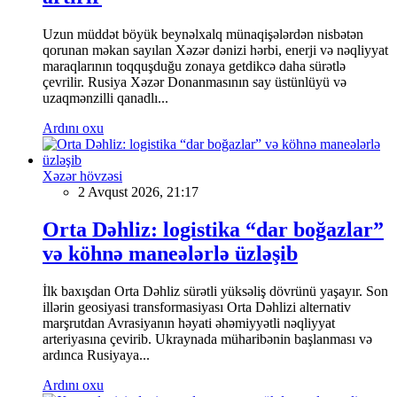
Uzun müddət böyük beynəlxalq münaqişələrdən nisbətən
qorunan məkan sayılan Xəzər dənizi hərbi, enerji və nəqliyyat
maraqlarının toqquşduğu zonaya getdikcə daha sürətlə
çevrilir. Rusiya Xəzər Donanmasının say üstünlüyü və
uzaqmənzilli qanadlı...
Ardını oxu
Xəzər hövzəsi
2 Avqust 2026, 21:17
Orta Dəhliz: logistika “dar boğazlar”
və köhnə maneələrlə üzləşib
İlk baxışdan Orta Dəhliz sürətli yüksəliş dövrünü yaşayır. Son
illərin geosiyasi transformasiyası Orta Dəhlizi alternativ
marşrutdan Avrasiyanın həyati əhəmiyyətli nəqliyyat
arteriyasına çevirib. Ukraynada müharibənin başlanması və
ardınca Rusiyaya...
Ardını oxu