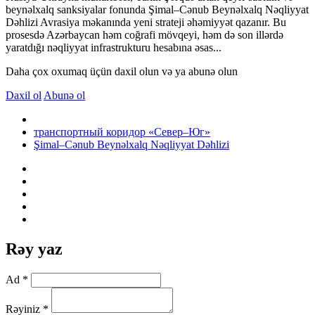
beynəlxalq sanksiyalar fonunda Şimal–Cənub Beynəlxalq Nəqliyyat
Dəhlizi Avrasiya məkanında yeni strateji əhəmiyyət qazanır. Bu
prosesdə Azərbaycan həm coğrafi mövqeyi, həm də son illərdə
yaratdığı nəqliyyat infrastrukturu hesabına əsas...
Daha çox oxumaq üçün daxil olun və ya abunə olun
Daxil ol
Abunə ol
транспортный коридор «Север–Юг»
Şimal–Cənub Beynəlxalq Nəqliyyat Dəhlizi
Rəy yaz
Ad *
Rəyiniz *