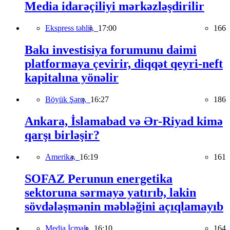
Media idarəçiliyi mərkəzləşdirilir
Ekspress təhlil,
17:00
166
Bakı investisiya forumunu daimi
platformaya çevirir, diqqət qeyri-neft
kapitalına yönəlir
Böyük Şərq,
16:27
186
Ankara, İslamabad və Ər-Riyad kimə
qarşı birləşir?
Amerika,
16:19
161
SOFAZ Perunun energetika
sektoruna sərmayə yatırıb, lakin
sövdələşmənin məbləğini açıqlamayıb
Media İcmalı,
16:10
164