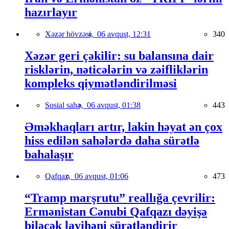
hazırlayır
Xəzər hövzəsi,
06 avqust, 12:31
340
Xəzər geri çəkilir: su balansına dair
risklərin, nəticələrin və zəifliklərin
kompleks qiymətləndirilməsi
Sosial sahə,
06 avqust, 01:38
443
Əməkhaqları artır, lakin həyat ən çox
hiss edilən sahələrdə daha sürətlə
bahalaşır
Qafqaz,
06 avqust, 01:06
473
“Tramp marşrutu” reallığa çevrilir:
Ermənistan Cənubi Qafqazı dəyişə
biləcək layihəni sürətləndirir