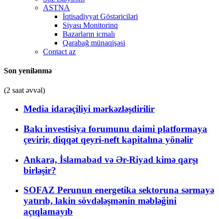
ASTNA
İqtisadiyyat Göstəriciləri
Siyası Monitorinq
Bazarların icmalı
Qarabağ münaqişəsi
Contact az
Son yenilənmə
(2 saat əvvəl)
Media idarəçiliyi mərkəzləşdirilir
Bakı investisiya forumunu daimi platformaya
çevirir, diqqət qeyri-neft kapitalına yönəlir
Ankara, İslamabad və Ər-Riyad kimə qarşı
birləşir?
SOFAZ Perunun energetika sektoruna sərmayə
yatırıb, lakin sövdələşmənin məbləğini
açıqlamayıb