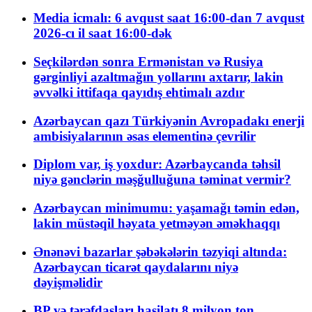
Media icmalı: 6 avqust saat 16:00-dan 7 avqust
2026-cı il saat 16:00-dək
Seçkilərdən sonra Ermənistan və Rusiya
gərginliyi azaltmağın yollarını axtarır, lakin
əvvəlki ittifaqa qayıdış ehtimalı azdır
Azərbaycan qazı Türkiyənin Avropadakı enerji
ambisiyalarının əsas elementinə çevrilir
Diplom var, iş yoxdur: Azərbaycanda təhsil
niyə gənclərin məşğulluğuna təminat vermir?
Azərbaycan minimumu: yaşamağı təmin edən,
lakin müstəqil həyata yetməyən əməkhaqqı
Ənənəvi bazarlar şəbəkələrin təzyiqi altında:
Azərbaycan ticarət qaydalarını niyə
dəyişməlidir
BP və tərəfdaşları hasilatı 8 milyon ton