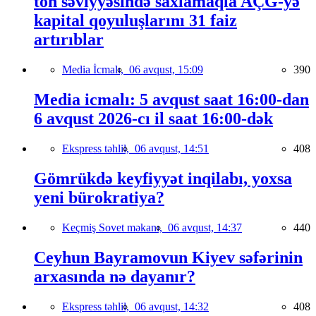
ton səviyyəsində saxlamaqla AÇG-yə
kapital qoyuluşlarını 31 faiz
artırıblar
Media İcmalı,
06 avqust, 15:09
390
Media icmalı: 5 avqust saat 16:00-dan
6 avqust 2026-cı il saat 16:00-dək
Ekspress təhlil,
06 avqust, 14:51
408
Gömrükdə keyfiyyət inqilabı, yoxsa
yeni bürokratiya?
Keçmiş Sovet məkanı,
06 avqust, 14:37
440
Ceyhun Bayramovun Kiyev səfərinin
arxasında nə dayanır?
Ekspress təhlil,
06 avqust, 14:32
408