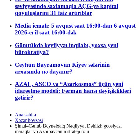
səviyyəsində saxlamaqla AÇG-yə kapital
qoyuluşlarını 31 faiz artırıblar
Media icmalı: 5 avqust saat 16:00-dan 6 avqust
2026-cı il saat 16:00-dək
Gömrükdə keyfiyyət inqilabı, yoxsa yeni
bürokratiya?
Ceyhun Bayramovun Kiyev səfərinin
arxasında nə dayanır?
AZAL, ASCO və “Azərkosmos” üçün yeni
idarəetmə modeli: Fərman hansı dəyişiklikləri
gətirir?
Ana səhifə
Xəzər hövzəsi
Şimal–Cənub Beynəlxalq Nəqliyyat Dəhlizi: geosiyasi
maraqlar və Azərbaycanın strateji rolu