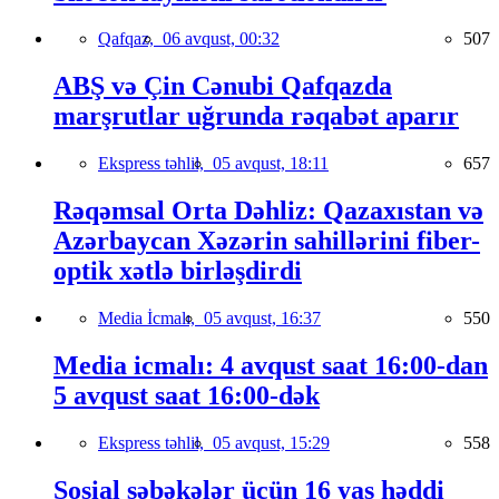
Qafqaz,
06 avqust, 00:32
507
ABŞ və Çin Cənubi Qafqazda
marşrutlar uğrunda rəqabət aparır
Ekspress təhlil,
05 avqust, 18:11
657
Rəqəmsal Orta Dəhliz: Qazaxıstan və
Azərbaycan Xəzərin sahillərini fiber-
optik xətlə birləşdirdi
Media İcmalı,
05 avqust, 16:37
550
Media icmalı: 4 avqust saat 16:00-dan
5 avqust saat 16:00-dək
Ekspress təhlil,
05 avqust, 15:29
558
Sosial şəbəkələr üçün 16 yaş həddi