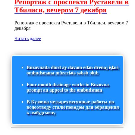
Репортаж с проспекта Руставели в
Тбилиси, вечером 7 декабря
Репортаж с проспекта Руставели в Тбилиси, вечером 7
декабря
Читать далее
Buzovnada dörd ay davam edən drenaj işləri
ombudsmana müraciətə səbəb olub
Four-month drainage works in Buzovna
prompt an appeal to the ombudsman
В Бузовна четырехмесячные работы по
водоотводу стали поводом для обращения
к омбудсмену