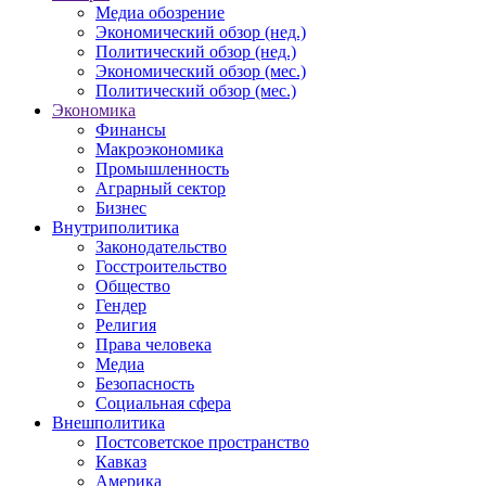
Медиа обозрение
Экономический обзор (нед.)
Политический обзор (нед.)
Экономический обзор (мес.)
Политический обзор (мес.)
Экономика
Финансы
Макроэкономика
Промышленность
Аграрный сектор
Бизнес
Внутриполитика
Законодательство
Госстроительство
Общество
Гендер
Религия
Права человека
Медиа
Безопасность
Социальная сфера
Внешполитика
Постсоветское пространство
Кавказ
Америка