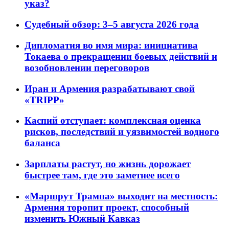
указ?
Судебный обзор: 3–5 августа 2026 года
Дипломатия во имя мира: инициатива
Токаева о прекращении боевых действий и
возобновлении переговоров
Иран и Армения разрабатывают свой
«TRIPP»
Каспий отступает: комплексная оценка
рисков, последствий и уязвимостей водного
баланса
Зарплаты растут, но жизнь дорожает
быстрее там, где это заметнее всего
«Маршрут Трампа» выходит на местность:
Армения торопит проект, способный
изменить Южный Кавказ