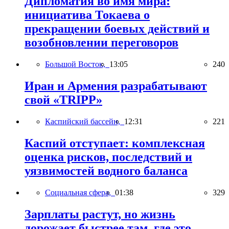
Дипломатия во имя мира:
инициатива Токаева о
прекращении боевых действий и
возобновлении переговоров
Большой Восток,
13:05
240
Иран и Армения разрабатывают
свой «TRIPP»
Каспийский бассейн,
12:31
221
Каспий отступает: комплексная
оценка рисков, последствий и
уязвимостей водного баланса
Социальная сфера,
01:38
329
Зарплаты растут, но жизнь
дорожает быстрее там, где это