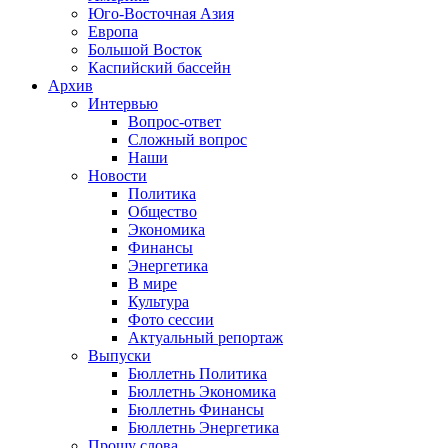
Юго-Восточная Азия
Европа
Большой Восток
Каспийский бассейн
Архив
Интервью
Вопрос-ответ
Сложный вопрос
Наши
Новости
Политика
Общество
Экономика
Финансы
Энергетика
В мире
Культура
Фото сессии
Актуальный репортаж
Выпуски
Бюллетнь Политика
Бюллетнь Экономика
Бюллетнь Финансы
Бюллетнь Энергетика
Прошу слова