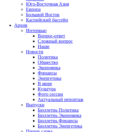
Юго-Восточная Азия
Европа
Большой Восток
Каспийский бассейн
Архив
Интервью
Вопрос-ответ
Сложный вопрос
Наши
Новости
Политика
Общество
Экономика
Финансы
Энергетика
В мире
Культура
Фото сессии
Актуальный репортаж
Выпуски
Бюллетнь Политика
Бюллетнь Экономика
Бюллетнь Финансы
Бюллетнь Энергетика
Прошу слова