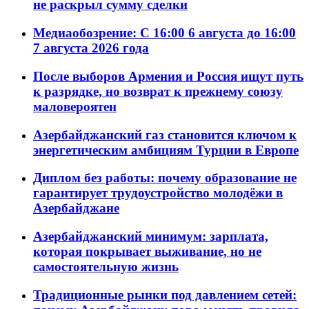
не раскрыл сумму сделки
Медиаобозрение: С 16:00 6 августа до 16:00
7 августа 2026 года
После выборов Армения и Россия ищут путь
к разрядке, но возврат к прежнему союзу
маловероятен
Азербайджанский газ становится ключом к
энергетическим амбициям Турции в Европе
Диплом без работы: почему образование не
гарантирует трудоустройство молодёжи в
Азербайджане
Азербайджанский минимум: зарплата,
которая покрывает выживание, но не
самостоятельную жизнь
Традиционные рынки под давлением сетей: