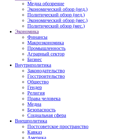
Медиа обозрение
Экономический обзор (нед.)
Политический обзор (нед.)
Экономический обзор (мес.)
Политический обзор (мес.)
Экономика
Финансы
Макроэкономика
Промышленность
Аграрный сектор
Бизнес
Внутриполитика
Законодательство
Госстроительство
Общество
Гендер
Религия
Права человека
Медиа
Безопасность
Социальная сфера
Внешполитика
Постсоветское пространство
Кавказ
Америка