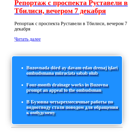
Репортаж с проспекта Руставели в
Тбилиси, вечером 7 декабря
Репортаж с проспекта Руставели в Тбилиси, вечером 7
декабря
Читать далее
Buzovnada dörd ay davam edən drenaj işləri
ombudsmana müraciətə səbəb olub
Four-month drainage works in Buzovna
prompt an appeal to the ombudsman
В Бузовна четырехмесячные работы по
водоотводу стали поводом для обращения
к омбудсмену