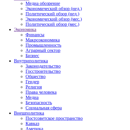
Медиа обозрение
Экономический обзор (нед.)
Политический обзор (нед.)
Экономический обзор (мес.)
Политический обзор (мес.)
Экономика
Финансы
Макроэкономика
Промышленность
Аграрный сектор
Бизнес
Внутриполитика
Законодательство
Госстроительство
Общество
Гендер
Религия
Права человека
Медиа
Безопасность
Социальная сфера
Внешполитика
Постсоветское пространство
Кавказ
Америка