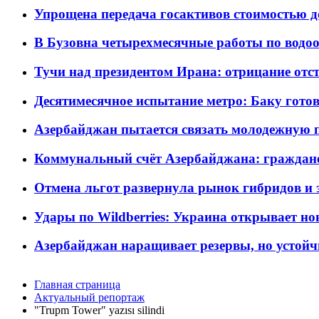
Упрощена передача госактивов стоимостью д
В Бузовна четырехмесячные работы по водоо
Тучи над президентом Ирана: отрицание отст
Десятимесячное испытание метро: Баку готов
Азербайджан пытается связать молодежную п
Коммунальный счёт Азербайджана: граждане 
Отмена льгот развернула рынок гибридов и
Удары по Wildberries: Украина открывает но
Азербайджан наращивает резервы, но устойч
Главная страница
Актуальный репортаж
"Trupm Tower" yazısı silindi