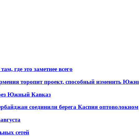
ам, где это заметнее всего
рмения торопит проект, способный изменить Южн
рез Южный Кавказ
ербайджан соединили берега Каспия оптоволокном
 августа
льных сетей