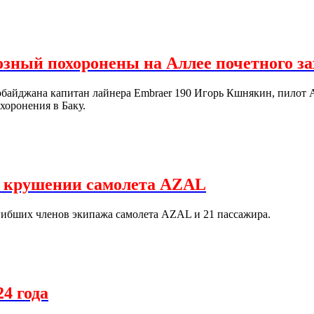
озный похоронены на Аллее почетного за
рбайджана капитан лайнера Embraer 190 Игорь Кшнякин, пилот
хоронения в Баку.
в крушении самолета AZAL
огибших членов экипажа самолета AZAL и 21 пассажира.
24 года