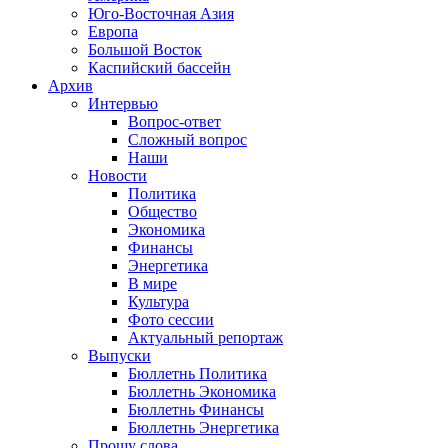
Юго-Восточная Азия
Европа
Большой Восток
Каспийский бассейн
Архив
Интервью
Вопрос-ответ
Сложный вопрос
Наши
Новости
Политика
Общество
Экономика
Финансы
Энергетика
В мире
Культура
Фото сессии
Актуальный репортаж
Выпуски
Бюллетнь Политика
Бюллетнь Экономика
Бюллетнь Финансы
Бюллетнь Энергетика
Прошу слова