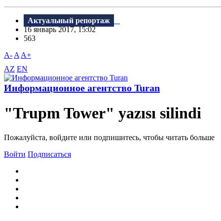
Актуальный репортаж
16 январь 2017, 15:02
563
A-
A
A+
AZ
EN
Информационное агентство Turan
"Trupm Tower" yazısı silindi
Пожалуйста, войдите или подпишитесь, чтобы читать больше
Войти
Подписаться