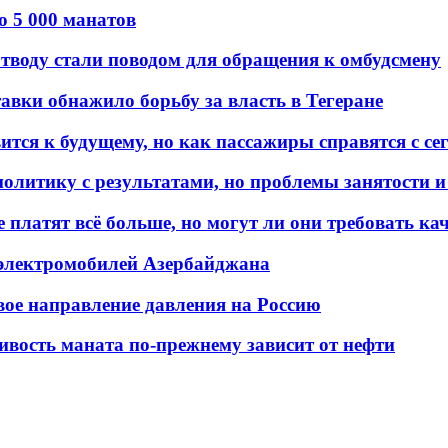
о 5 000 манатов
тводу стали поводом для обращения к омбудсмену
авки обнажило борьбу за власть в Тегеране
ится к будущему, но как пассажиры справятся с с
олитику с результатами, но проблемы занятости и
платят всё больше, но могут ли они требовать кач
 электромобилей Азербайджана
вое направление давления на Россию
ивость маната по-прежнему зависит от нефти