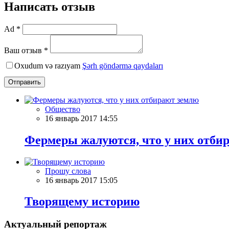
Написать отзыв
Ad *
Ваш отзыв *
Oxudum və razıyam
Şərh göndərmə qaydaları
Отправить
Общество
16 январь 2017 14:55
Фермеры жалуются, что у них отби
Прошу слова
16 январь 2017 15:05
Творящему историю
Актуальный репортаж