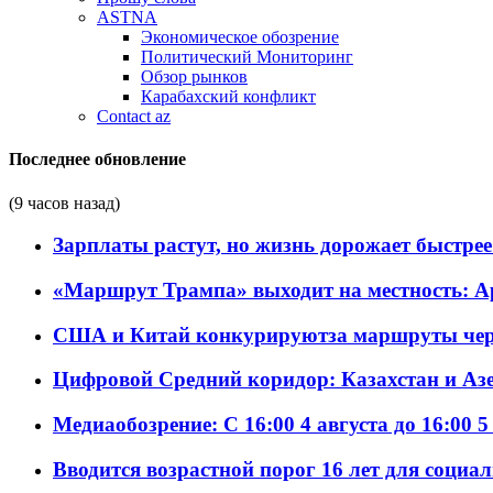
ASTNA
Экономическое обозрение
Политический Мониторинг
Обзор рынков
Карабахский конфликт
Contact az
Последнее обновление
(9 часов назад)
Зарплаты растут, но жизнь дорожает быстрее т
«Маршрут Трампа» выходит на местность: А
США и Китай конкурируютза маршруты че
Цифровой Средний коридор: Казахстан и Аз
Медиаобозрение: С 16:00 4 августа до 16:00 5
Вводится возрастной порог 16 лет для социа