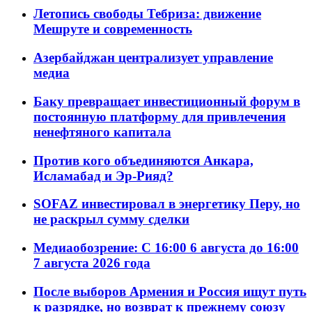
Летопись свободы Тебриза: движение
Мешруте и современность
Азербайджан централизует управление
медиа
Баку превращает инвестиционный форум в
постоянную платформу для привлечения
ненефтяного капитала
Против кого объединяются Анкара,
Исламабад и Эр-Рияд?
SOFAZ инвестировал в энергетику Перу, но
не раскрыл сумму сделки
Медиаобозрение: С 16:00 6 августа до 16:00
7 августа 2026 года
После выборов Армения и Россия ищут путь
к разрядке, но возврат к прежнему союзу