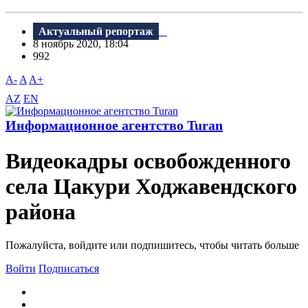
Актуальный репортаж
8 ноябрь 2020, 18:04
992
A-
A
A+
AZ
EN
Информационное агентство Turan
Видеокадры освобожденного
села Цакури Ходжавендского
района
Пожалуйста, войдите или подпишитесь, чтобы читать больше
Войти
Подписаться