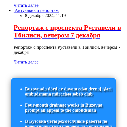
Читать далее
Актуальный репортаж
8 декабрь 2024, 11:19
Репортаж с проспекта Руставели в
Тбилиси, вечером 7 декабря
Репортаж с проспекта Руставели в Тбилиси, вечером 7
декабря
Читать далее
Buzovnada dörd ay davam edən drenaj işləri
ombudsmana müraciətə səbəb olub
Four-month drainage works in Buzovna
prompt an appeal to the ombudsman
В Бузовна четырехмесячные работы по
водоотводу стали поводом для обращения