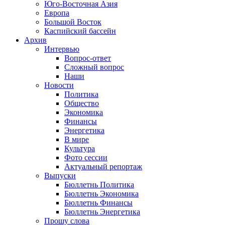
Юго-Восточная Азия
Европа
Большой Восток
Каспийский бассейн
Архив
Интервью
Вопрос-ответ
Сложный вопрос
Наши
Новости
Политика
Общество
Экономика
Финансы
Энергетика
В мире
Культура
Фото сессии
Актуальный репортаж
Выпуски
Бюллетнь Политика
Бюллетнь Экономика
Бюллетнь Финансы
Бюллетнь Энергетика
Прошу слова