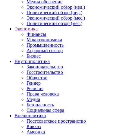
Медиа обозрение
Экономический обзор (нед.)
Политический обзор (нед.)
Экономический обзор (мес.)
Политический обзор (мес.)
Экономика
Финансы
Макроэкономика
Промышленность
Аграрный сектор
Бизнес
Внутриполитика
Законодательство
Госстроительство
Общество
Гендер
Религия
Права человека
Медиа
Безопасность
Социальная сфера
Внешполитика
Постсоветское пространство
Кавказ
Америка