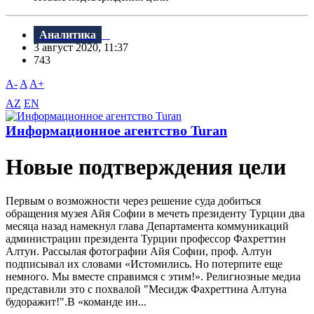
Аналитика
3 август 2020, 11:37
743
A-
A
A+
AZ
EN
Информационное агентство Turan
Новые подтверждения цели
Первым о возможности через решение суда добиться
обращения музея Айя Софии в мечеть президенту Турции два
месяца назад намекнул глава Департамента коммуникаций
администрации президента Турции профессор Фахреттин
Алтун. Рассылая фотографии Айя Софии, проф. Алтун
подписывал их словами «Истомились. Но потерпите еще
немного. Мы вместе справимся с этим!». Религиозные медиа
представили это с похвалой "Месидж Фахреттина Алтуна
будоражит!".В «команде ин...