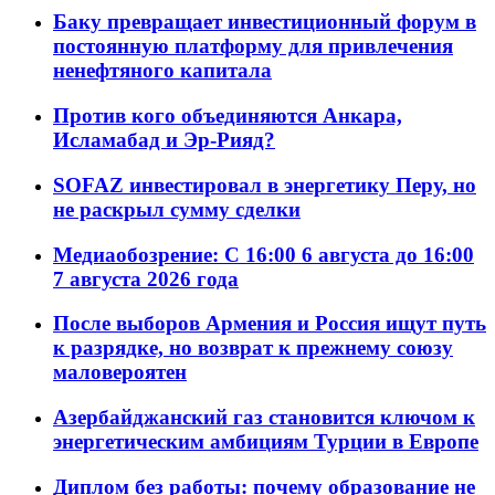
Баку превращает инвестиционный форум в
постоянную платформу для привлечения
ненефтяного капитала
Против кого объединяются Анкара,
Исламабад и Эр-Рияд?
SOFAZ инвестировал в энергетику Перу, но
не раскрыл сумму сделки
Медиаобозрение: С 16:00 6 августа до 16:00
7 августа 2026 года
После выборов Армения и Россия ищут путь
к разрядке, но возврат к прежнему союзу
маловероятен
Азербайджанский газ становится ключом к
энергетическим амбициям Турции в Европе
Диплом без работы: почему образование не