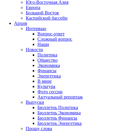
Юго-Восточная Азия
Европа
Большой Восток
Каспийский бассейн
Архив
Интервью
Вопрос-ответ
Сложный вопрос
Наши
Новости
Политика
Общество
Экономика
Финансы
Энергетика
В мире
Культура
Фото сессии
Актуальный репортаж
Выпуски
Бюллетнь Политика
Бюллетнь Экономика
Бюллетнь Финансы
Бюллетнь Энергетика
Прошу слова