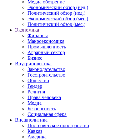
Медиа обозрение
Экономический обзор (нед.)
Политический обзор (нед.)
Экономический обзор (мес.)
Политический обзор (мес.)
Экономика
Финансы
Макроэкономика
Промышленность
Аграрный сектор
Бизнес
Внутриполитика
Законодательство
Госстроительство
Общество
Гендер
Религия
Права человека
Медиа
Безопасность
Социальная сфера
Внешполитика
Постсоветское пространство
Кавказ
Америка