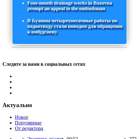
Four-month drainage works in Buzovna
prompt an appeal to the ombudsman
В Бузовна четырехмесячные работы по
водоотводу стали поводом для обращения
к омбудсмену
Следите за нами в социальных сетях
Актуально
Новое
Популярные
От редактора
Экспресс-анализ,
00:52
272