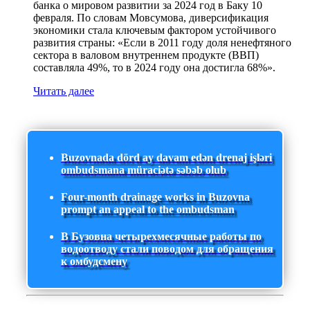
банка о мировом развитии за 2024 год в Баку 10
февраля. По словам Мовсумова, диверсификация
экономики стала ключевым фактором устойчивого
развития страны: «Если в 2011 году доля ненефтяного
сектора в валовом внутреннем продукте (ВВП)
составляла 49%, то в 2024 году она достигла 68%».
Читать далее
Buzovnada dörd ay davam edən drenaj işləri
ombudsmana müraciətə səbəb olub
Four-month drainage works in Buzovna
prompt an appeal to the ombudsman
В Бузовна четырехмесячные работы по
водоотводу стали поводом для обращения
к омбудсмену