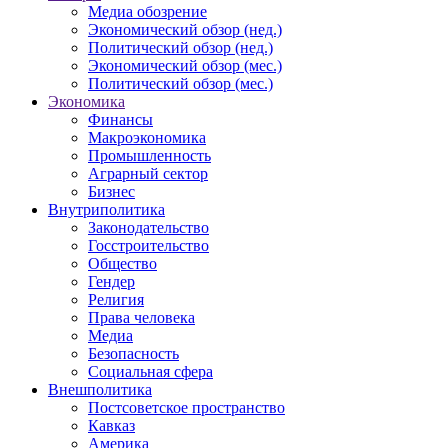
Медиа обозрение
Экономический обзор (нед.)
Политический обзор (нед.)
Экономический обзор (мес.)
Политический обзор (мес.)
Экономика
Финансы
Макроэкономика
Промышленность
Аграрный сектор
Бизнес
Внутриполитика
Законодательство
Госстроительство
Общество
Гендер
Религия
Права человека
Медиа
Безопасность
Социальная сфера
Внешполитика
Постсоветское пространство
Кавказ
Америка