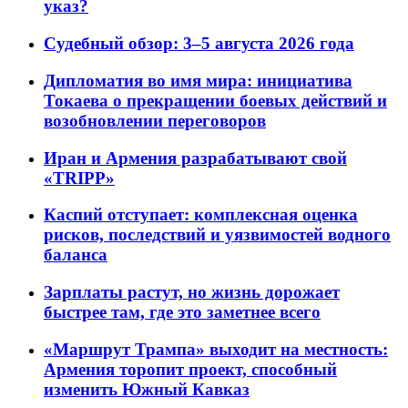
указ?
Судебный обзор: 3–5 августа 2026 года
Дипломатия во имя мира: инициатива
Токаева о прекращении боевых действий и
возобновлении переговоров
Иран и Армения разрабатывают свой
«TRIPP»
Каспий отступает: комплексная оценка
рисков, последствий и уязвимостей водного
баланса
Зарплаты растут, но жизнь дорожает
быстрее там, где это заметнее всего
«Маршрут Трампа» выходит на местность:
Армения торопит проект, способный
изменить Южный Кавказ