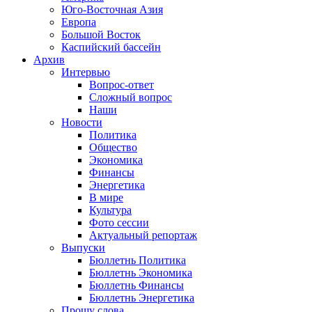
Юго-Восточная Азия
Европа
Большой Восток
Каспийский бассейн
Архив
Интервью
Вопрос-ответ
Сложный вопрос
Наши
Новости
Политика
Общество
Экономика
Финансы
Энергетика
В мире
Культура
Фото сессии
Актуальный репортаж
Выпуски
Бюллетнь Политика
Бюллетнь Экономика
Бюллетнь Финансы
Бюллетнь Энергетика
Прошу слова