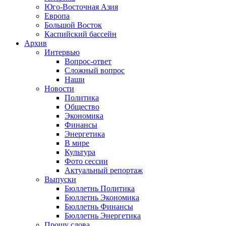
Юго-Восточная Азия
Европа
Большой Восток
Каспийский бассейн
Архив
Интервью
Вопрос-ответ
Сложный вопрос
Наши
Новости
Политика
Общество
Экономика
Финансы
Энергетика
В мире
Культура
Фото сессии
Актуальный репортаж
Выпуски
Бюллетнь Политика
Бюллетнь Экономика
Бюллетнь Финансы
Бюллетнь Энергетика
Прошу слова