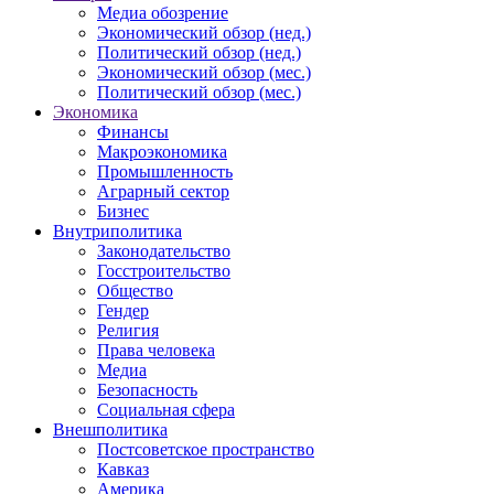
Медиа обозрение
Экономический обзор (нед.)
Политический обзор (нед.)
Экономический обзор (мес.)
Политический обзор (мес.)
Экономика
Финансы
Макроэкономика
Промышленность
Аграрный сектор
Бизнес
Внутриполитика
Законодательство
Госстроительство
Общество
Гендер
Религия
Права человека
Медиа
Безопасность
Социальная сфера
Внешполитика
Постсоветское пространство
Кавказ
Америка