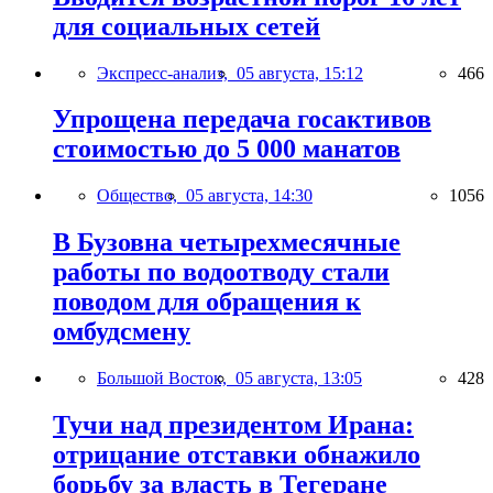
для социальных сетей
Экспресс-анализ,
05 августа, 15:12
466
Упрощена передача госактивов
стоимостью до 5 000 манатов
Общество,
05 августа, 14:30
1056
В Бузовна четырехмесячные
работы по водоотводу стали
поводом для обращения к
омбудсмену
Большой Восток,
05 августа, 13:05
428
Тучи над президентом Ирана:
отрицание отставки обнажило
борьбу за власть в Тегеране