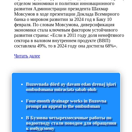
отделом экономики и политики инновационного
развития Администрации президента Шахмар
Мовсумов в ходе презентации Доклада Всемирного
банка о мировом развитии за 2024 год в Баку 10
февраля. По словам Мовсумова, диверсификация
экономики стала ключевым фактором устойчивого
развития страны: «Если в 2011 году доля ненефтяного
сектора в валовом внутреннем продукте (ВВП)
составляла 49%, то в 2024 году она достигла 68%».
Читать далее
Buzovnada dörd ay davam edən drenaj işləri
ombudsmana müraciətə səbəb olub
Four-month drainage works in Buzovna
prompt an appeal to the ombudsman
В Бузовна четырехмесячные работы по
водоотводу стали поводом для обращения
к омбудсмену