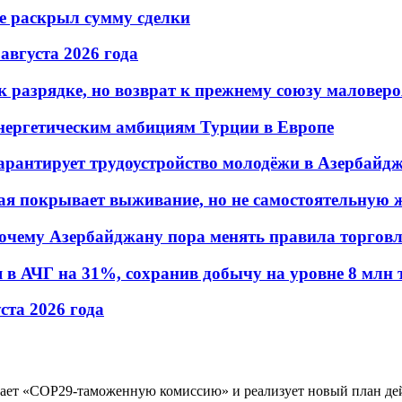
не раскрыл сумму сделки
 августа 2026 года
 разрядке, но возврат к прежнему союзу маловеро
энергетическим амбициям Турции в Европе
гарантирует трудоустройство молодёжи в Азербайд
ая покрывает выживание, но не самостоятельную 
почему Азербайджану пора менять правила торгов
в АЧГ на 31%, сохранив добычу на уровне 8 млн 
уста 2026 года
дает «COP29-таможенную комиссию» и реализует новый план де