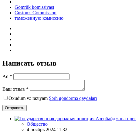
Gömrük komissiyası
Customs Commission
таможенную комиссию
Написать отзыв
Ad *
Ваш отзыв *
Oxudum və razıyam
Şərh göndərmə qaydaları
Отправить
Общество
4 ноябрь 2024 11:32