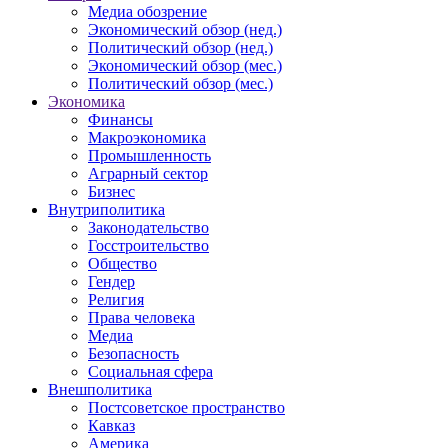
Медиа обозрение
Экономический обзор (нед.)
Политический обзор (нед.)
Экономический обзор (мес.)
Политический обзор (мес.)
Экономика
Финансы
Макроэкономика
Промышленность
Аграрный сектор
Бизнес
Внутриполитика
Законодательство
Госстроительство
Общество
Гендер
Религия
Права человека
Медиа
Безопасность
Социальная сфера
Внешполитика
Постсоветское пространство
Кавказ
Америка