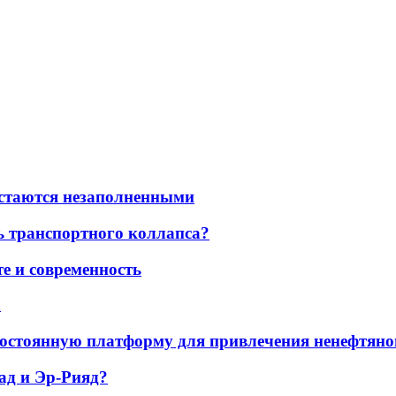
остаются незаполненными
ь транспортного коллапса?
е и современность
а
остоянную платформу для привлечения ненефтяно
ад и Эр-Рияд?