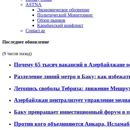
ASTNA
Экономическое обозрение
Политический Мониторинг
Обзор рынков
Карабахский конфликт
Contact az
Последнее обновление
(9 часов назад)
Почему 65 тысяч вакансий в Азербайджане 
Разделение линий метро в Баку: как избежат
Летопись свободы Тебриза: движение Мешрут
Азербайджан централизует управление меди
Баку превращает инвестиционный форум в п
Против кого объединяются Анкара, Исламаб