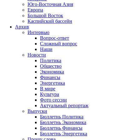
Юго-Восточная Азия
Европа
Большой Восток
Каспийский бассейн
Архив
Интервью
Вопрос-ответ
Сложный вопрос
Наши
Новости
Политика
Общество
Экономика
Финансы
Энергетика
В мире
Культура
Фото сессии
Актуальный репортаж
Выпуски
Бюллетнь Политика
Бюллетнь Экономика
Бюллетнь Финансы
Бюллетнь Энергетика
Прошу слова