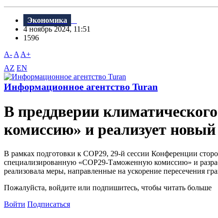
Экономика
4 ноябрь 2024, 11:51
1596
A-
A
A+
AZ
EN
Информационное агентство Turan
В преддверии климатическог
комиссию» и реализует новый
В рамках подготовки к COP29, 29-й сессии Конференции сто
специализированную «COP29-Таможенную комиссию» и разрабо
реализовала меры, направленные на ускорение пересечения гра
Пожалуйста, войдите или подпишитесь, чтобы читать больше
Войти
Подписаться