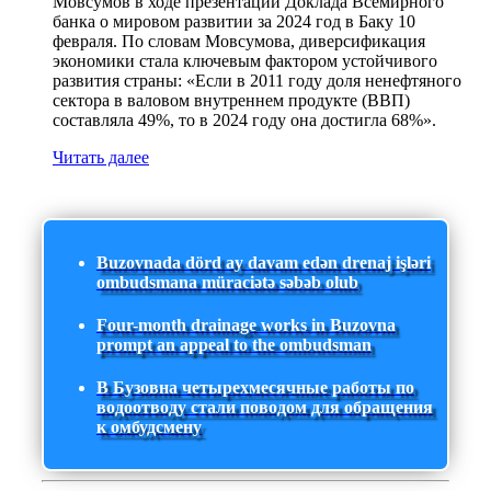
Мовсумов в ходе презентации Доклада Всемирного
банка о мировом развитии за 2024 год в Баку 10
февраля. По словам Мовсумова, диверсификация
экономики стала ключевым фактором устойчивого
развития страны: «Если в 2011 году доля ненефтяного
сектора в валовом внутреннем продукте (ВВП)
составляла 49%, то в 2024 году она достигла 68%».
Читать далее
Buzovnada dörd ay davam edən drenaj işləri
ombudsmana müraciətə səbəb olub
Four-month drainage works in Buzovna
prompt an appeal to the ombudsman
В Бузовна четырехмесячные работы по
водоотводу стали поводом для обращения
к омбудсмену