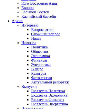
Юго-Восточная Азия
Европа
Большой Восток
Каспийский бассейн
Архив
Интервью
Вопрос-ответ
Сложный вопрос
Наши
Новости
Политика
Общество
Экономика
Финансы
Энергетика
В мире
Культура
Фото сессии
Актуальный репортаж
Выпуски
Бюллетнь Политика
Бюллетнь Экономика
Бюллетнь Финансы
Бюллетнь Энергетика
Прошу слова