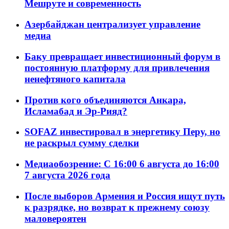
Мешруте и современность
Азербайджан централизует управление
медиа
Баку превращает инвестиционный форум в
постоянную платформу для привлечения
ненефтяного капитала
Против кого объединяются Анкара,
Исламабад и Эр-Рияд?
SOFAZ инвестировал в энергетику Перу, но
не раскрыл сумму сделки
Медиаобозрение: С 16:00 6 августа до 16:00
7 августа 2026 года
После выборов Армения и Россия ищут путь
к разрядке, но возврат к прежнему союзу
маловероятен