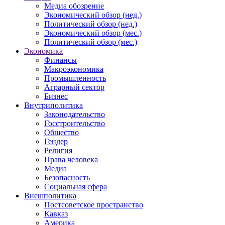
Медиа обозрение
Экономический обзор (нед.)
Политический обзор (нед.)
Экономический обзор (мес.)
Политический обзор (мес.)
Экономика
Финансы
Макроэкономика
Промышленность
Аграрный сектор
Бизнес
Внутриполитика
Законодательство
Госстроительство
Общество
Гендер
Религия
Права человека
Медиа
Безопасность
Социальная сфера
Внешполитика
Постсоветское пространство
Кавказ
Америка