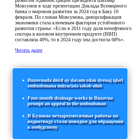
развития Администрации президента Шахмар
Мовсумов в ходе презентации Доклада Всемирного
банка о мировом развитии за 2024 год в Баку 10
февраля. По словам Мовсумова, диверсификация
экономики стала ключевым фактором устойчивого
развития страны: «Если в 2011 году доля ненефтяного
сектора в валовом внутреннем продукте (ВВП)
составляла 49%, то в 2024 году она достигла 68%».
Читать далее
Buzovnada dörd ay davam edən drenaj işləri
ombudsmana müraciətə səbəb olub
Four-month drainage works in Buzovna
prompt an appeal to the ombudsman
В Бузовна четырехмесячные работы по
водоотводу стали поводом для обращения
к омбудсмену