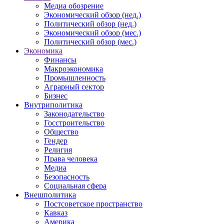
Медиа обозрение
Экономический обзор (нед.)
Политический обзор (нед.)
Экономический обзор (мес.)
Политический обзор (мес.)
Экономика
Финансы
Макроэкономика
Промышленность
Аграрный сектор
Бизнес
Внутриполитика
Законодательство
Госстроительство
Общество
Гендер
Религия
Права человека
Медиа
Безопасность
Социальная сфера
Внешполитика
Постсоветское пространство
Кавказ
Америка