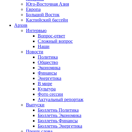
Юго-Восточная Азия
Европа
Большой Восток
Каспийский бассейн
Архив
Интервью
Вопрос-ответ
Сложный вопрос
Наши
Новости
Политика
Общество
Экономика
Финансы
Энергетика
В мире
Культура
Фото сессии
Актуальный репортаж
Выпуски
Бюллетнь Политика
Бюллетнь Экономика
Бюллетнь Финансы
Бюллетнь Энергетика
Прошу слова