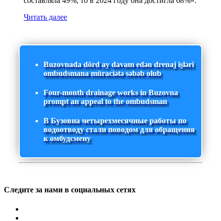
составляла 49%, то в 2024 году она достигла 68%».
Читать далее
Buzovnada dörd ay davam edən drenaj işləri
ombudsmana müraciətə səbəb olub
Four-month drainage works in Buzovna
prompt an appeal to the ombudsman
В Бузовна четырехмесячные работы по
водоотводу стали поводом для обращения
к омбудсмену
Следите за нами в социальных сетях