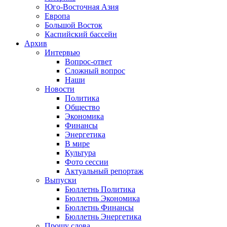
Юго-Восточная Азия
Европа
Большой Восток
Каспийский бассейн
Архив
Интервью
Вопрос-ответ
Сложный вопрос
Наши
Новости
Политика
Общество
Экономика
Финансы
Энергетика
В мире
Культура
Фото сессии
Актуальный репортаж
Выпуски
Бюллетнь Политика
Бюллетнь Экономика
Бюллетнь Финансы
Бюллетнь Энергетика
Прошу слова