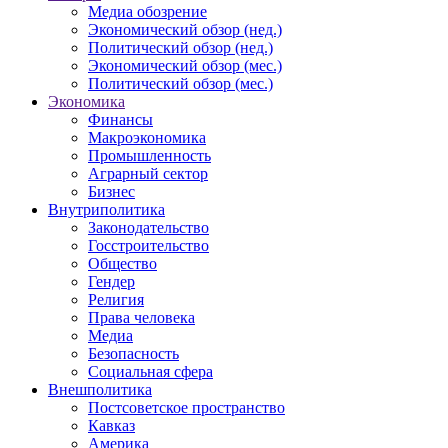
Медиа обозрение
Экономический обзор (нед.)
Политический обзор (нед.)
Экономический обзор (мес.)
Политический обзор (мес.)
Экономика
Финансы
Макроэкономика
Промышленность
Аграрный сектор
Бизнес
Внутриполитика
Законодательство
Госстроительство
Общество
Гендер
Религия
Права человека
Медиа
Безопасность
Социальная сфера
Внешполитика
Постсоветское пространство
Кавказ
Америка