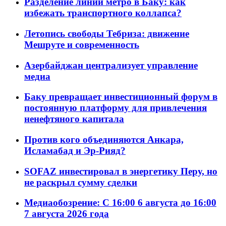
Разделение линий метро в Баку: как
избежать транспортного коллапса?
Летопись свободы Тебриза: движение
Мешруте и современность
Азербайджан централизует управление
медиа
Баку превращает инвестиционный форум в
постоянную платформу для привлечения
ненефтяного капитала
Против кого объединяются Анкара,
Исламабад и Эр-Рияд?
SOFAZ инвестировал в энергетику Перу, но
не раскрыл сумму сделки
Медиаобозрение: С 16:00 6 августа до 16:00
7 августа 2026 года