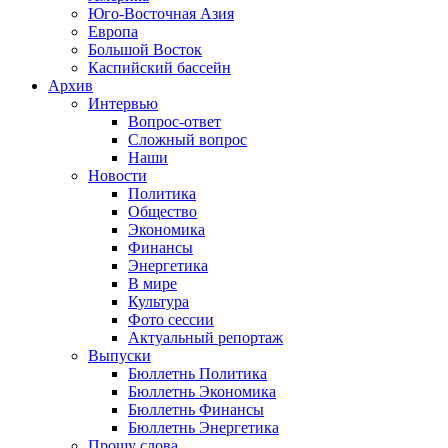
Юго-Восточная Азия
Европа
Большой Восток
Каспийский бассейн
Архив
Интервью
Вопрос-ответ
Сложный вопрос
Наши
Новости
Политика
Общество
Экономика
Финансы
Энергетика
В мире
Культура
Фото сессии
Актуальный репортаж
Выпуски
Бюллетнь Политика
Бюллетнь Экономика
Бюллетнь Финансы
Бюллетнь Энергетика
Прошу слова