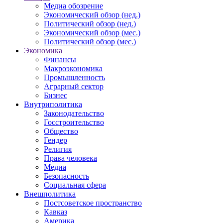
Медиа обозрение
Экономический обзор (нед.)
Политический обзор (нед.)
Экономический обзор (мес.)
Политический обзор (мес.)
Экономика
Финансы
Макроэкономика
Промышленность
Аграрный сектор
Бизнес
Внутриполитика
Законодательство
Госстроительство
Общество
Гендер
Религия
Права человека
Медиа
Безопасность
Социальная сфера
Внешполитика
Постсоветское пространство
Кавказ
Америка