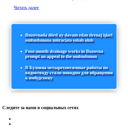
Читать далее
Buzovnada dörd ay davam edən drenaj işləri
ombudsmana müraciətə səbəb olub
Four-month drainage works in Buzovna
prompt an appeal to the ombudsman
В Бузовна четырехмесячные работы по
водоотводу стали поводом для обращения
к омбудсмену
Следите за нами в социальных сетях