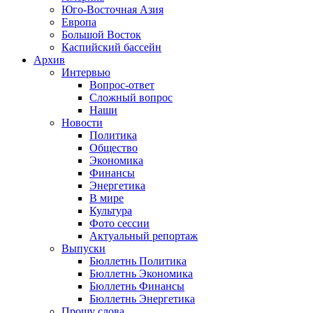
Юго-Восточная Азия
Европа
Большой Восток
Каспийский бассейн
Архив
Интервью
Вопрос-ответ
Сложный вопрос
Наши
Новости
Политика
Общество
Экономика
Финансы
Энергетика
В мире
Культура
Фото сессии
Актуальный репортаж
Выпуски
Бюллетнь Политика
Бюллетнь Экономика
Бюллетнь Финансы
Бюллетнь Энергетика
Прошу слова