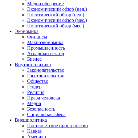
Медиа обозрение
Экономический обзор (нед.)
Политический обзор (нед.)
Экономический обзор (мес.)
Политический обзор (мес.)
Экономика
Финансы
Макроэкономика
Промышленность
Аграрный сектор
Бизнес
Внутриполитика
Законодательство
Госстроительство
Общество
Гендер
Религия
Права человека
Медиа
Безопасность
Социальная сфера
Внешполитика
Постсоветское пространство
Кавказ
Америка