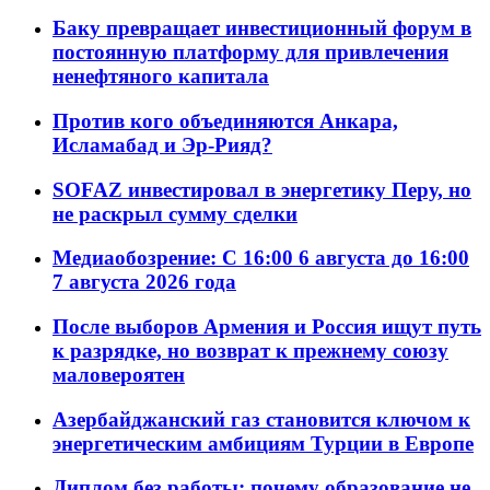
Баку превращает инвестиционный форум в
постоянную платформу для привлечения
ненефтяного капитала
Против кого объединяются Анкара,
Исламабад и Эр-Рияд?
SOFAZ инвестировал в энергетику Перу, но
не раскрыл сумму сделки
Медиаобозрение: С 16:00 6 августа до 16:00
7 августа 2026 года
После выборов Армения и Россия ищут путь
к разрядке, но возврат к прежнему союзу
маловероятен
Азербайджанский газ становится ключом к
энергетическим амбициям Турции в Европе
Диплом без работы: почему образование не