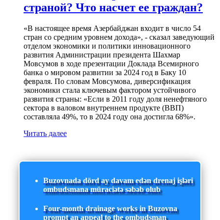
страной? Что насчет ее граждан?
«В настоящее время Азербайджан входит в число 54
стран со средним уровнем дохода», - сказал заведующий
отделом экономики и политики инновационного
развития Администрации президента Шахмар
Мовсумов в ходе презентации Доклада Всемирного
банка о мировом развитии за 2024 год в Баку 10
февраля. По словам Мовсумова, диверсификация
экономики стала ключевым фактором устойчивого
развития страны: «Если в 2011 году доля ненефтяного
сектора в валовом внутреннем продукте (ВВП)
составляла 49%, то в 2024 году она достигла 68%».
Читать далее
Buzovnada dörd ay davam edən drenaj işləri
ombudsmana müraciətə səbəb olub
Four-month drainage works in Buzovna
prompt an appeal to the ombudsman