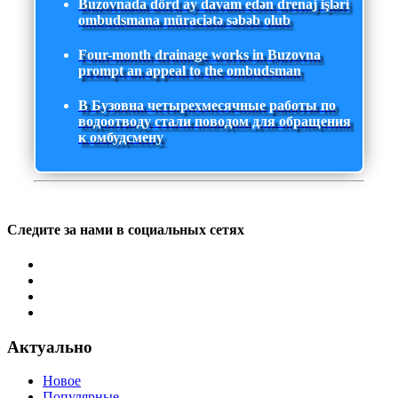
Buzovnada dörd ay davam edən drenaj işləri
ombudsmana müraciətə səbəb olub
Four-month drainage works in Buzovna
prompt an appeal to the ombudsman
В Бузовна четырехмесячные работы по
водоотводу стали поводом для обращения
к омбудсмену
Следите за нами в социальных сетях
Актуально
Новое
Популярные