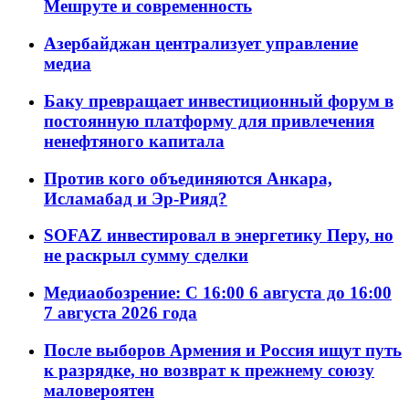
Мешруте и современность
Азербайджан централизует управление
медиа
Баку превращает инвестиционный форум в
постоянную платформу для привлечения
ненефтяного капитала
Против кого объединяются Анкара,
Исламабад и Эр-Рияд?
SOFAZ инвестировал в энергетику Перу, но
не раскрыл сумму сделки
Медиаобозрение: С 16:00 6 августа до 16:00
7 августа 2026 года
После выборов Армения и Россия ищут путь
к разрядке, но возврат к прежнему союзу
маловероятен