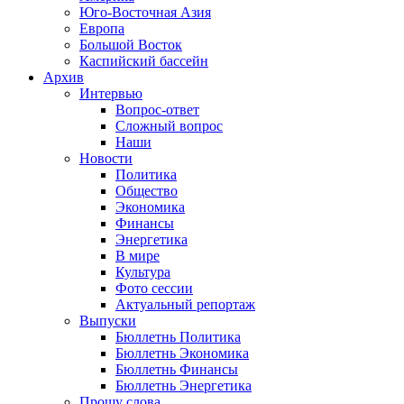
Юго-Восточная Азия
Европа
Большой Восток
Каспийский бассейн
Архив
Интервью
Вопрос-ответ
Сложный вопрос
Наши
Новости
Политика
Общество
Экономика
Финансы
Энергетика
В мире
Культура
Фото сессии
Актуальный репортаж
Выпуски
Бюллетнь Политика
Бюллетнь Экономика
Бюллетнь Финансы
Бюллетнь Энергетика
Прошу слова