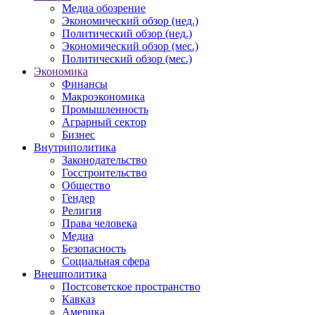
Медиа обозрение
Экономический обзор (нед.)
Политический обзор (нед.)
Экономический обзор (мес.)
Политический обзор (мес.)
Экономика
Финансы
Макроэкономика
Промышленность
Аграрный сектор
Бизнес
Внутриполитика
Законодательство
Госстроительство
Общество
Гендер
Религия
Права человека
Медиа
Безопасность
Социальная сфера
Внешполитика
Постсоветское пространство
Кавказ
Америка