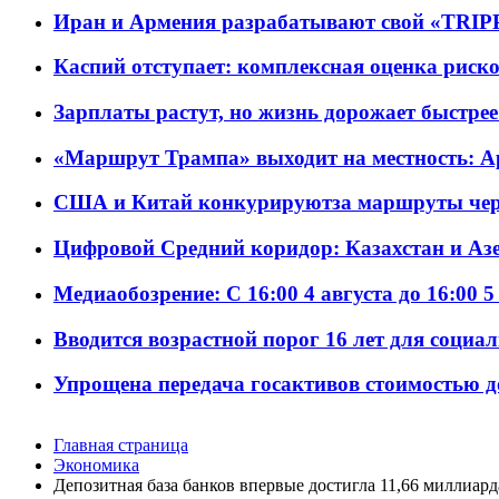
Иран и Армения разрабатывают свой «TRIP
Каспий отступает: комплексная оценка риско
Зарплаты растут, но жизнь дорожает быстрее т
«Маршрут Трампа» выходит на местность: А
США и Китай конкурируютза маршруты че
Цифровой Средний коридор: Казахстан и Аз
Медиаобозрение: С 16:00 4 августа до 16:00 5
Вводится возрастной порог 16 лет для социа
Упрощена передача госактивов стоимостью д
Главная страница
Экономика
Депозитная база банков впервые достигла 11,66 миллиард