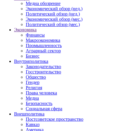
Медиа обозрение
Экономический обзор (нед.)
Политический обзор (нед.)
Экономический обзор (мес.)
Политический обзор (мес.)
Экономика
Финансы
Макроэкономика
Промышленность
Аграрный сектор
Бизнес
Внутриполитика
Законодательство
Госстроительство
Общество
Гендер
Религия
Права человека
Медиа
Безопасность
Социальная сфера
Внешполитика
Постсоветское пространство
Кавказ
Америка