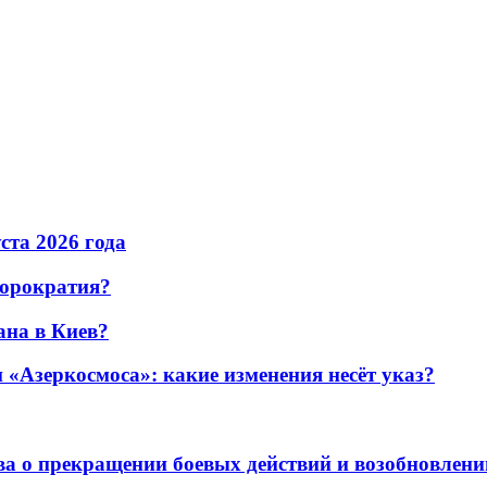
уста 2026 года
бюрократия?
ана в Киев?
«Азеркосмоса»: какие изменения несёт указ?
а о прекращении боевых действий и возобновлени