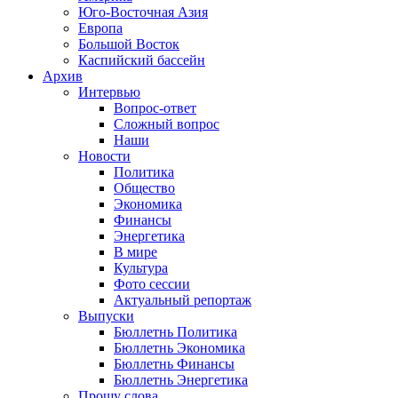
Юго-Восточная Азия
Европа
Большой Восток
Каспийский бассейн
Архив
Интервью
Вопрос-ответ
Сложный вопрос
Наши
Новости
Политика
Общество
Экономика
Финансы
Энергетика
В мире
Культура
Фото сессии
Актуальный репортаж
Выпуски
Бюллетнь Политика
Бюллетнь Экономика
Бюллетнь Финансы
Бюллетнь Энергетика
Прошу слова