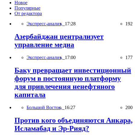
Новое
Популярные
От редактора
Экспресс-анализ,
17:28
192
Азербайджан централизует
управление медиа
Экспресс-анализ,
17:00
177
Баку превращает инвестиционный
форум в постоянную платформу
для привлечения ненефтяного
капитала
Большой Восток,
16:27
200
Против кого объединяются Анкара,
Исламабад и Эр-Рияд?