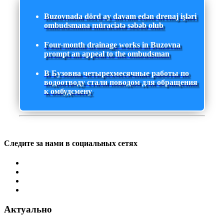
Buzovnada dörd ay davam edən drenaj işləri
ombudsmana müraciətə səbəb olub
Four-month drainage works in Buzovna
prompt an appeal to the ombudsman
В Бузовна четырехмесячные работы по
водоотводу стали поводом для обращения
к омбудсмену
Следите за нами в социальных сетях
Актуально