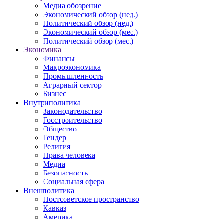
Медиа обозрение
Экономический обзор (нед.)
Политический обзор (нед.)
Экономический обзор (мес.)
Политический обзор (мес.)
Экономика
Финансы
Макроэкономика
Промышленность
Аграрный сектор
Бизнес
Внутриполитика
Законодательство
Госстроительство
Общество
Гендер
Религия
Права человека
Медиа
Безопасность
Социальная сфера
Внешполитика
Постсоветское пространство
Кавказ
Америка