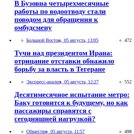
В Бузовна четырехмесячные
работы по водоотводу стали
поводом для обращения к
омбудсмену
Большой Восток,
05 августа, 13:05
472
Тучи над президентом Ирана:
отрицание отставки обнажило
борьбу за власть в Тегеране
Экспресс-анализ,
05 августа, 12:27
552
Десятимесячное испытание метро:
Баку готовится к будущему, но как
пассажиры справятся с
сегодняшней нагрузкой?
Общество,
05 августа, 11:57
498