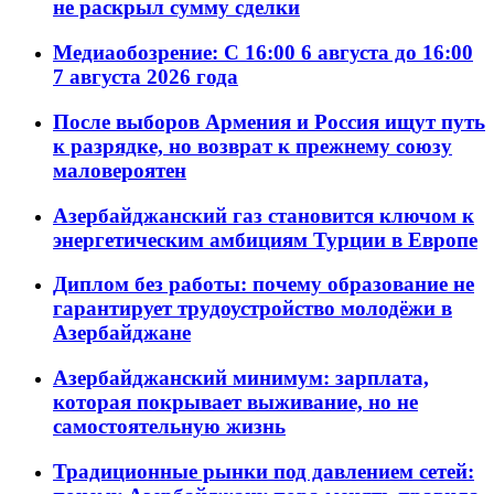
не раскрыл сумму сделки
Медиаобозрение: С 16:00 6 августа до 16:00
7 августа 2026 года
После выборов Армения и Россия ищут путь
к разрядке, но возврат к прежнему союзу
маловероятен
Азербайджанский газ становится ключом к
энергетическим амбициям Турции в Европе
Диплом без работы: почему образование не
гарантирует трудоустройство молодёжи в
Азербайджане
Азербайджанский минимум: зарплата,
которая покрывает выживание, но не
самостоятельную жизнь
Традиционные рынки под давлением сетей: