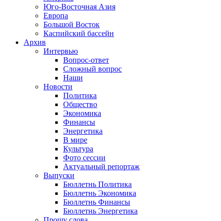
Юго-Восточная Азия
Европа
Большой Восток
Каспийский бассейн
Архив
Интервью
Вопрос-ответ
Сложный вопрос
Наши
Новости
Политика
Общество
Экономика
Финансы
Энергетика
В мире
Культура
Фото сессии
Актуальный репортаж
Выпуски
Бюллетнь Политика
Бюллетнь Экономика
Бюллетнь Финансы
Бюллетнь Энергетика
Прошу слова