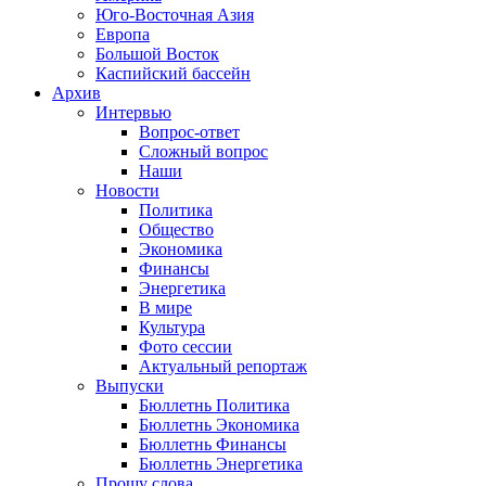
Юго-Восточная Азия
Европа
Большой Восток
Каспийский бассейн
Архив
Интервью
Вопрос-ответ
Сложный вопрос
Наши
Новости
Политика
Общество
Экономика
Финансы
Энергетика
В мире
Культура
Фото сессии
Актуальный репортаж
Выпуски
Бюллетнь Политика
Бюллетнь Экономика
Бюллетнь Финансы
Бюллетнь Энергетика
Прошу слова