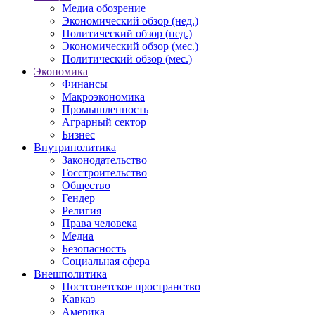
Медиа обозрение
Экономический обзор (нед.)
Политический обзор (нед.)
Экономический обзор (мес.)
Политический обзор (мес.)
Экономика
Финансы
Макроэкономика
Промышленность
Аграрный сектор
Бизнес
Внутриполитика
Законодательство
Госстроительство
Общество
Гендер
Религия
Права человека
Медиа
Безопасность
Социальная сфера
Внешполитика
Постсоветское пространство
Кавказ
Америка