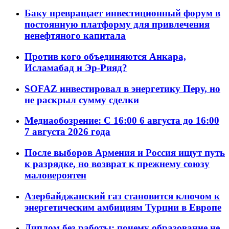
Баку превращает инвестиционный форум в
постоянную платформу для привлечения
ненефтяного капитала
Против кого объединяются Анкара,
Исламабад и Эр-Рияд?
SOFAZ инвестировал в энергетику Перу, но
не раскрыл сумму сделки
Медиаобозрение: С 16:00 6 августа до 16:00
7 августа 2026 года
После выборов Армения и Россия ищут путь
к разрядке, но возврат к прежнему союзу
маловероятен
Азербайджанский газ становится ключом к
энергетическим амбициям Турции в Европе
Диплом без работы: почему образование не