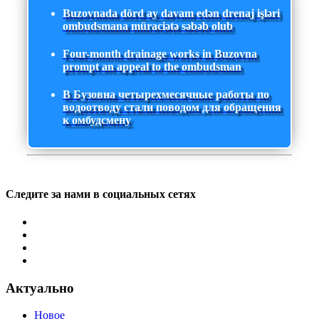
Buzovnada dörd ay davam edən drenaj işləri
ombudsmana müraciətə səbəb olub
Four-month drainage works in Buzovna
prompt an appeal to the ombudsman
В Бузовна четырехмесячные работы по
водоотводу стали поводом для обращения
к омбудсмену
Следите за нами в социальных сетях
Актуально
Новое