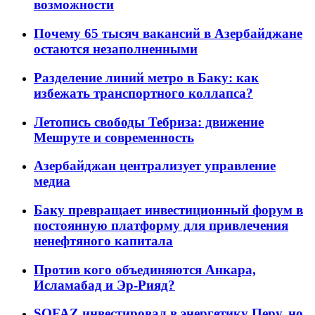
возможности
Почему 65 тысяч вакансий в Азербайджане
остаются незаполненными
Разделение линий метро в Баку: как
избежать транспортного коллапса?
Летопись свободы Тебриза: движение
Мешруте и современность
Азербайджан централизует управление
медиа
Баку превращает инвестиционный форум в
постоянную платформу для привлечения
ненефтяного капитала
Против кого объединяются Анкара,
Исламабад и Эр-Рияд?
SOFAZ инвестировал в энергетику Перу, но