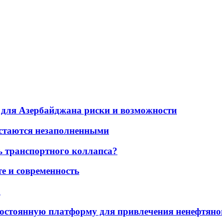
для Азербайджана риски и возможности
остаются незаполненными
ь транспортного коллапса?
е и современность
а
остоянную платформу для привлечения ненефтяно