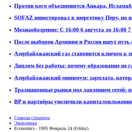
Против кого объединяются Анкара, Исламаб
SOFAZ инвестировал в энергетику Перу, но 
Медиаобозрение: С 16:00 6 августа до 16:00 7
После выборов Армения и Россия ищут путь к
Азербайджанский газ становится ключом к 
Диплом без работы: почему образование не 
Азербайджанский минимум: зарплата, котор
Традиционные рынки под давлением сетей: 
BP и партнёры увеличили капиталовложения 
Главная страница
Экономика
Economics - 1995 Февраль 24 (Friday)