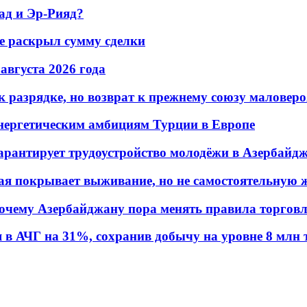
ад и Эр-Рияд?
не раскрыл сумму сделки
 августа 2026 года
 разрядке, но возврат к прежнему союзу маловеро
энергетическим амбициям Турции в Европе
гарантирует трудоустройство молодёжи в Азербайд
ая покрывает выживание, но не самостоятельную 
почему Азербайджану пора менять правила торгов
в АЧГ на 31%, сохранив добычу на уровне 8 млн 