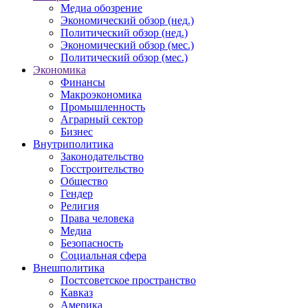
Медиа обозрение
Экономический обзор (нед.)
Политический обзор (нед.)
Экономический обзор (мес.)
Политический обзор (мес.)
Экономика
Финансы
Макроэкономика
Промышленность
Аграрный сектор
Бизнес
Внутриполитика
Законодательство
Госстроительство
Общество
Гендер
Религия
Права человека
Медиа
Безопасность
Социальная сфера
Внешполитика
Постсоветское пространство
Кавказ
Америка