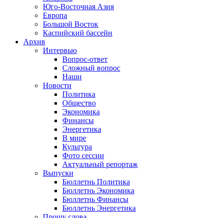
Юго-Восточная Азия
Европа
Большой Восток
Каспийский бассейн
Архив
Интервью
Вопрос-ответ
Сложный вопрос
Наши
Новости
Политика
Общество
Экономика
Финансы
Энергетика
В мире
Культура
Фото сессии
Актуальный репортаж
Выпуски
Бюллетнь Политика
Бюллетнь Экономика
Бюллетнь Финансы
Бюллетнь Энергетика
Прошу слова