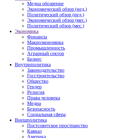
Медиа обозрение
Экономический обзор (нед.)
Политический обзор (нед.)
Экономический обзор (мес.)
Политический обзор (мес.)
Экономика
Финансы
Макроэкономика
Промышленность
Аграрный сектор
Бизнес
Внутриполитика
Законодательство
Госстроительство
Общество
Гендер
Религия
Права человека
Медиа
Безопасность
Социальная сфера
Внешполитика
Постсоветское пространство
Кавказ
Америка