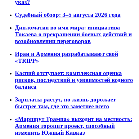
указ?
Судебный обзор: 3–5 августа 2026 года
Дипломатия во имя мира: инициатива
Токаева о прекращении боевых действий и
возобновлении переговоров
Иран и Армения разрабатывают свой
«TRIPP»
Каспий отступает: комплексная оценка
рисков, последствий и уязвимостей водного
баланса
Зарплаты растут, но жизнь дорожает
быстрее там, где это заметнее всего
«Маршрут Трампа» выходит на местность:
Армения торопит проект, способный
изменить Южный Кавказ