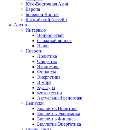
Юго-Восточная Азия
Европа
Большой Восток
Каспийский бассейн
Архив
Интервью
Вопрос-ответ
Сложный вопрос
Наши
Новости
Политика
Общество
Экономика
Финансы
Энергетика
В мире
Культура
Фото сессии
Актуальный репортаж
Выпуски
Бюллетнь Политика
Бюллетнь Экономика
Бюллетнь Финансы
Бюллетнь Энергетика
Прошу слова