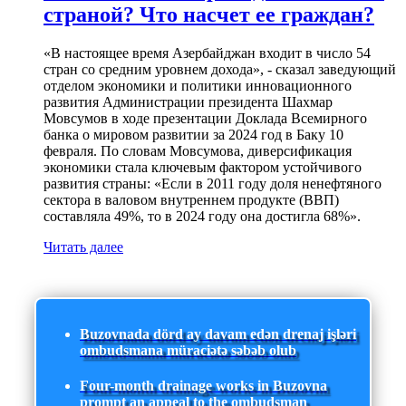
страной? Что насчет ее граждан?
«В настоящее время Азербайджан входит в число 54
стран со средним уровнем дохода», - сказал заведующий
отделом экономики и политики инновационного
развития Администрации президента Шахмар
Мовсумов в ходе презентации Доклада Всемирного
банка о мировом развитии за 2024 год в Баку 10
февраля. По словам Мовсумова, диверсификация
экономики стала ключевым фактором устойчивого
развития страны: «Если в 2011 году доля ненефтяного
сектора в валовом внутреннем продукте (ВВП)
составляла 49%, то в 2024 году она достигла 68%».
Читать далее
Buzovnada dörd ay davam edən drenaj işləri
ombudsmana müraciətə səbəb olub
Four-month drainage works in Buzovna
prompt an appeal to the ombudsman