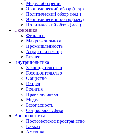
Медиа обозрение
Экономический обзор (нед.)
Политический обзор (нед.)
Экономический обзор (мес.)
Политический обзор (мес.)
Экономика
Финансы
Макроэкономика
Промышленность
Аграрный сектор
Бизнес
Внутриполитика
Законодательство
Госстроительство
Общество
Гендер
Религия
Права человека
Медиа
Безопасность
Социальная сфера
Внешполитика
Постсоветское пространство
Кавказ
Америка