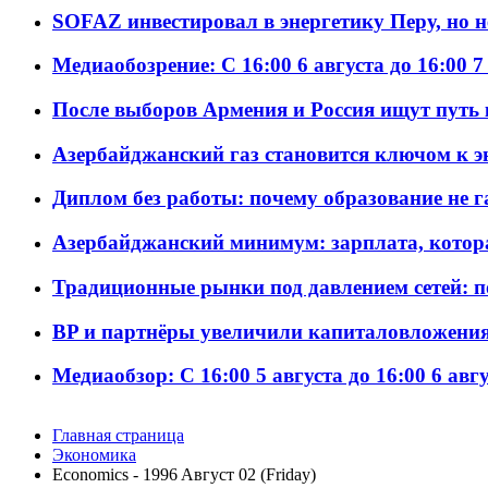
SOFAZ инвестировал в энергетику Перу, но 
Медиаобозрение: С 16:00 6 августа до 16:00 7
После выборов Армения и Россия ищут путь к
Азербайджанский газ становится ключом к 
Диплом без работы: почему образование не 
Азербайджанский минимум: зарплата, котор
Традиционные рынки под давлением сетей: 
BP и партнёры увеличили капиталовложения 
Медиаобзор: С 16:00 5 августа до 16:00 6 авг
Главная страница
Экономика
Economics - 1996 Aвгуст 02 (Friday)