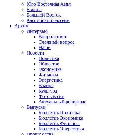
Юго-Восточная Азия
Европа
Большой Восток
Каспийский бассейн
Архив
Интервью
Вопрос-ответ
Сложный вопрос
Наши
Новости
Политика
Общество
Экономика
Финансы
Энергетика
В мире
Культура
Фото сессии
Актуальный репортаж
Выпуски
Бюллетнь Политика
Бюллетнь Экономика
Бюллетнь Финансы
Бюллетнь Энергетика
Прошу слова