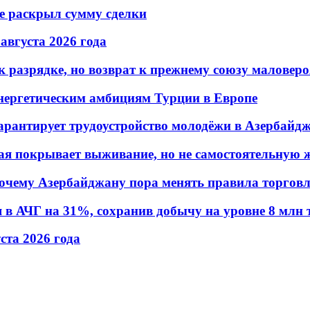
не раскрыл сумму сделки
 августа 2026 года
 разрядке, но возврат к прежнему союзу маловеро
энергетическим амбициям Турции в Европе
гарантирует трудоустройство молодёжи в Азербайд
ая покрывает выживание, но не самостоятельную 
почему Азербайджану пора менять правила торгов
в АЧГ на 31%, сохранив добычу на уровне 8 млн 
уста 2026 года