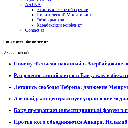
ASTNA
Экономическое обозрение
Политический Мониторинг
Обзор рынков
Карабахский конфликт
Contact az
Последнее обновление
(2 часа назад)
Почему 65 тысяч вакансий в Азербайджане 
Разделение линий метро в Баку: как избежат
Летопись свободы Тебриза: движение Мешрут
Азербайджан централизует управление меди
Баку превращает инвестиционный форум в п
Против кого объединяются Анкара, Исламаб