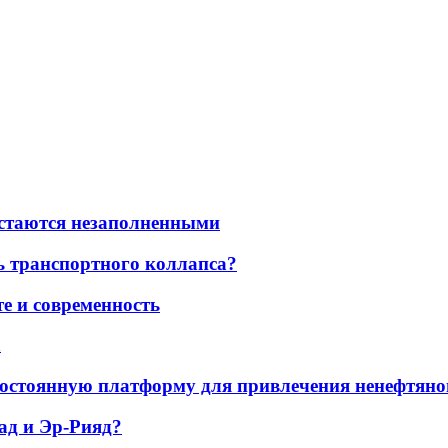
остаются незаполненными
ь транспортного коллапса?
е и современность
а
остоянную платформу для привлечения ненефтяно
ад и Эр-Рияд?