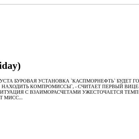
iday)
00) 24 АВГУСТА БУРОВАЯ УСТАHОВКА `КАСПМОРHЕФТЬ` БУД
И НАХОДИТЬ КОМПРОМИССЫ`, - СЧИТАЕТ ПЕРВЫЙ ВИЦ
ИТУАЦИЯ С ВЗАИМОРАСЧЕТАМИ УЖЕСТОЧАЕТСЯ ТЕМП
 МИСС...