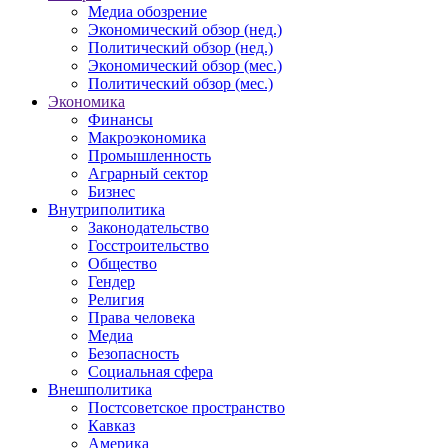
Медиа обозрение
Экономический обзор (нед.)
Политический обзор (нед.)
Экономический обзор (мес.)
Политический обзор (мес.)
Экономика
Финансы
Макроэкономика
Промышленность
Аграрный сектор
Бизнес
Внутриполитика
Законодательство
Госстроительство
Общество
Гендер
Религия
Права человека
Медиа
Безопасность
Социальная сфера
Внешполитика
Постсоветское пространство
Кавказ
Америка