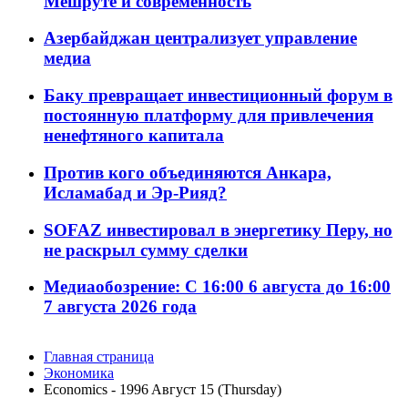
Мешруте и современность
Азербайджан централизует управление
медиа
Баку превращает инвестиционный форум в
постоянную платформу для привлечения
ненефтяного капитала
Против кого объединяются Анкара,
Исламабад и Эр-Рияд?
SOFAZ инвестировал в энергетику Перу, но
не раскрыл сумму сделки
Медиаобозрение: С 16:00 6 августа до 16:00
7 августа 2026 года
Главная страница
Экономика
Economics - 1996 Aвгуст 15 (Thursday)