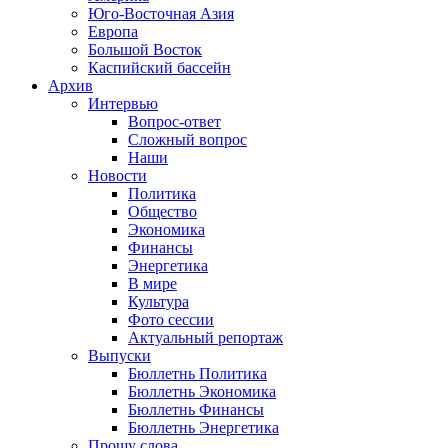
Юго-Восточная Азия
Европа
Большой Восток
Каспийский бассейн
Архив
Интервью
Вопрос-ответ
Сложный вопрос
Наши
Новости
Политика
Общество
Экономика
Финансы
Энергетика
В мире
Культура
Фото сессии
Актуальный репортаж
Выпуски
Бюллетнь Политика
Бюллетнь Экономика
Бюллетнь Финансы
Бюллетнь Энергетика
Прошу слова