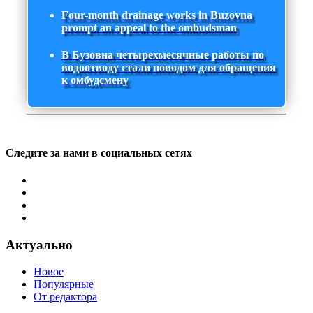
Four-month drainage works in Buzovna
prompt an appeal to the ombudsman
В Бузовна четырехмесячные работы по
водоотводу стали поводом для обращения
к омбудсмену
Следите за нами в социальных сетях
Актуально
Новое
Популярные
От редактора