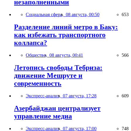
незаполненными
Социальная сфера,
08 августа, 00:50
653
Разделение линий метро в Баку:
как избежать транспортного
коллапса?
Общество,
08 августа, 00:41
566
Летопись свободы Тебриза:
движение Мешруте и
современность
Экспресс-анализ,
07 августа, 17:28
609
Азербайджан централизует
управление медиа
Экспресс-анализ,
07 августа, 17:00
748