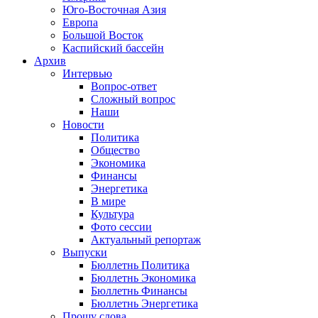
Юго-Восточная Азия
Европа
Большой Восток
Каспийский бассейн
Архив
Интервью
Вопрос-ответ
Сложный вопрос
Наши
Новости
Политика
Общество
Экономика
Финансы
Энергетика
В мире
Культура
Фото сессии
Актуальный репортаж
Выпуски
Бюллетнь Политика
Бюллетнь Экономика
Бюллетнь Финансы
Бюллетнь Энергетика
Прошу слова