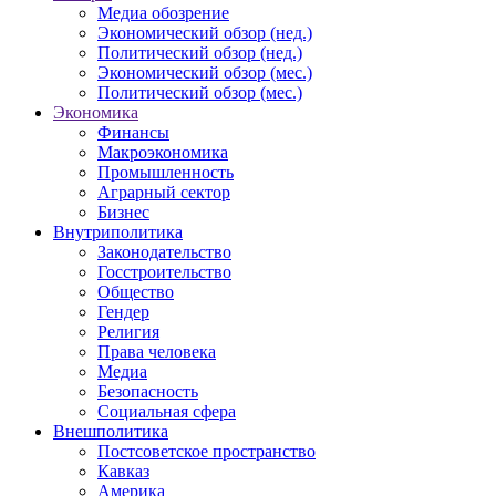
Медиа обозрение
Экономический обзор (нед.)
Политический обзор (нед.)
Экономический обзор (мес.)
Политический обзор (мес.)
Экономика
Финансы
Макроэкономика
Промышленность
Аграрный сектор
Бизнес
Внутриполитика
Законодательство
Госстроительство
Общество
Гендер
Религия
Права человека
Медиа
Безопасность
Социальная сфера
Внешполитика
Постсоветское пространство
Кавказ
Америка