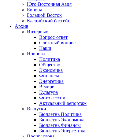
Юго-Восточная Азия
Европа
Большой Восток
Каспийский бассейн
Архив
Интервью
Вопрос-ответ
Сложный вопрос
Наши
Новости
Политика
Общество
Экономика
Финансы
Энергетика
В мире
Культура
Фото сессии
Актуальный репортаж
Выпуски
Бюллетнь Политика
Бюллетнь Экономика
Бюллетнь Финансы
Бюллетнь Энергетика
Прошу слова