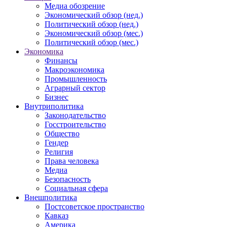
Медиа обозрение
Экономический обзор (нед.)
Политический обзор (нед.)
Экономический обзор (мес.)
Политический обзор (мес.)
Экономика
Финансы
Макроэкономика
Промышленность
Аграрный сектор
Бизнес
Внутриполитика
Законодательство
Госстроительство
Общество
Гендер
Религия
Права человека
Медиа
Безопасность
Социальная сфера
Внешполитика
Постсоветское пространство
Кавказ
Америка