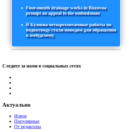
Four-month drainage works in Buzovna
prompt an appeal to the ombudsman
В Бузовна четырехмесячные работы по
водоотводу стали поводом для обращения
к омбудсмену
Следите за нами в социальных сетях
Актуально
Новое
Популярные
От редактора