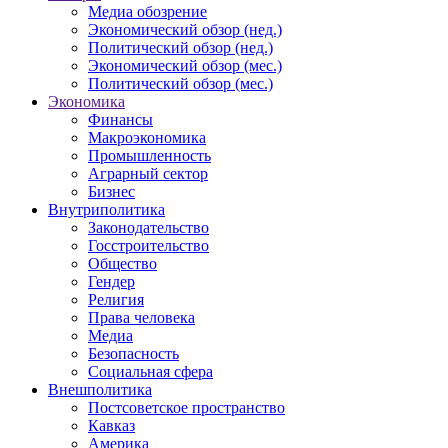
Медиа обозрение
Экономический обзор (нед.)
Политический обзор (нед.)
Экономический обзор (мес.)
Политический обзор (мес.)
Экономика
Финансы
Макроэкономика
Промышленность
Аграрный сектор
Бизнес
Внутриполитика
Законодательство
Госстроительство
Общество
Гендер
Религия
Права человека
Медиа
Безопасность
Социальная сфера
Внешполитика
Постсоветское пространство
Кавказ
Америка