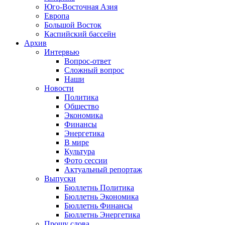
Юго-Восточная Азия
Европа
Большой Восток
Каспийский бассейн
Архив
Интервью
Вопрос-ответ
Сложный вопрос
Наши
Новости
Политика
Общество
Экономика
Финансы
Энергетика
В мире
Культура
Фото сессии
Актуальный репортаж
Выпуски
Бюллетнь Политика
Бюллетнь Экономика
Бюллетнь Финансы
Бюллетнь Энергетика
Прошу слова