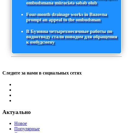
ombudsmana müraciətə səbəb olub
Four-month drainage works in Buzovna
prompt an appeal to the ombudsman
В Бузовна четырехмесячные работы по
водоотводу стали поводом для обращения
к омбудсмену
Следите за нами в социальных сетях
Актуально
Новое
Популярные