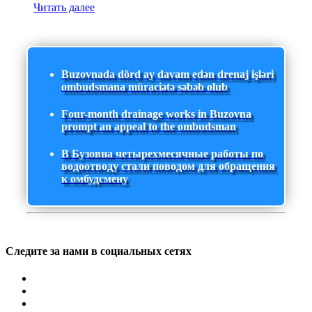
Читать далее
Buzovnada dörd ay davam edən drenaj işləri
ombudsmana müraciətə səbəb olub
Four-month drainage works in Buzovna
prompt an appeal to the ombudsman
В Бузовна четырехмесячные работы по
водоотводу стали поводом для обращения
к омбудсмену
Следите за нами в социальных сетях