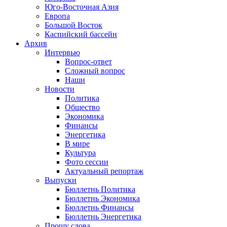
Юго-Восточная Азия
Европа
Большой Восток
Каспийский бассейн
Архив
Интервью
Вопрос-ответ
Сложный вопрос
Наши
Новости
Политика
Общество
Экономика
Финансы
Энергетика
В мире
Культура
Фото сессии
Актуальный репортаж
Выпуски
Бюллетнь Политика
Бюллетнь Экономика
Бюллетнь Финансы
Бюллетнь Энергетика
Прошу слова