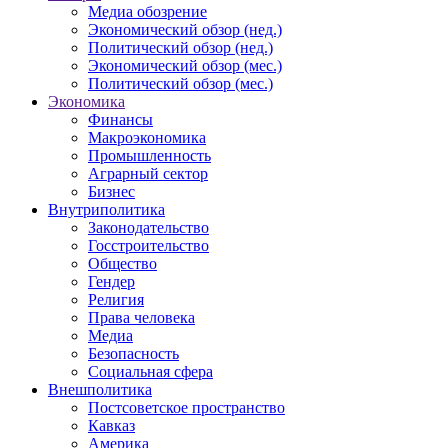
Медиа обозрение
Экономический обзор (нед.)
Политический обзор (нед.)
Экономический обзор (мес.)
Политический обзор (мес.)
Экономика
Финансы
Макроэкономика
Промышленность
Аграрный сектор
Бизнес
Внутриполитика
Законодательство
Госстроительство
Общество
Гендер
Религия
Права человека
Медиа
Безопасность
Социальная сфера
Внешполитика
Постсоветское пространство
Кавказ
Америка