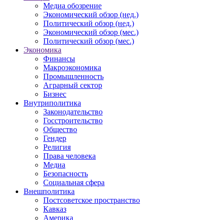
Медиа обозрение
Экономический обзор (нед.)
Политический обзор (нед.)
Экономический обзор (мес.)
Политический обзор (мес.)
Экономика
Финансы
Макроэкономика
Промышленность
Аграрный сектор
Бизнес
Внутриполитика
Законодательство
Госстроительство
Общество
Гендер
Религия
Права человека
Медиа
Безопасность
Социальная сфера
Внешполитика
Постсоветское пространство
Кавказ
Америка