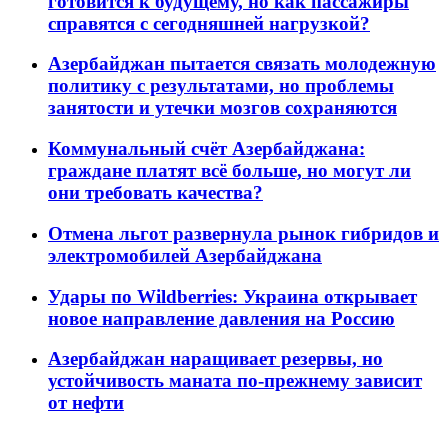
готовится к будущему, но как пассажиры
справятся с сегодняшней нагрузкой?
Азербайджан пытается связать молодежную
политику с результатами, но проблемы
занятости и утечки мозгов сохраняются
Коммунальный счёт Азербайджана:
граждане платят всё больше, но могут ли
они требовать качества?
Отмена льгот развернула рынок гибридов и
электромобилей Азербайджана
Удары по Wildberries: Украина открывает
новое направление давления на Россию
Азербайджан наращивает резервы, но
устойчивость маната по-прежнему зависит
от нефти