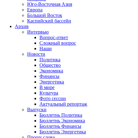
Юго-Восточная Азия
Европа
Большой Восток
Каспийский бассейн
Архив
Интервью
Вопрос-ответ
Сложный вопрос
Наши
Новости
Политика
Общество
Экономика
Финансы
Энергетика
В мире
Культура
Фото сессии
Актуальный репортаж
Выпуски
Бюллетнь Политика
Бюллетнь Экономика
Бюллетнь Финансы
Бюллетнь Энергетика
Прошу слова