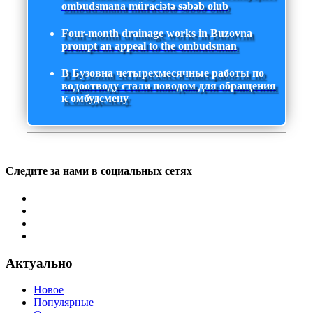
ombudsmana müraciətə səbəb olub
Four-month drainage works in Buzovna
prompt an appeal to the ombudsman
В Бузовна четырехмесячные работы по
водоотводу стали поводом для обращения
к омбудсмену
Следите за нами в социальных сетях
Актуально
Новое
Популярные