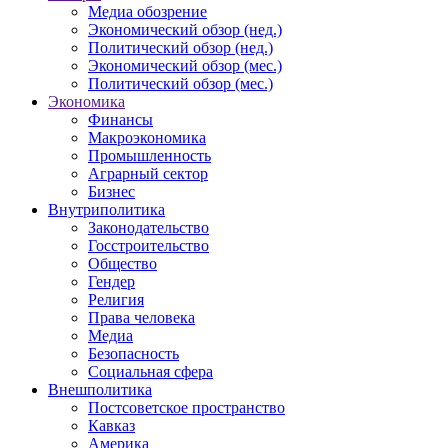
Медиа обозрение
Экономический обзор (нед.)
Политический обзор (нед.)
Экономический обзор (мес.)
Политический обзор (мес.)
Экономика
Финансы
Макроэкономика
Промышленность
Аграрный сектор
Бизнес
Внутриполитика
Законодательство
Госстроительство
Общество
Гендер
Религия
Права человека
Медиа
Безопасность
Социальная сфера
Внешполитика
Постсоветское пространство
Кавказ
Америка