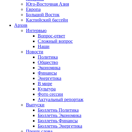
Юго-Восточная Азия
Европа
Большой Восток
Каспийский бассейн
Архив
Интервью
Вопрос-ответ
Сложный вопрос
Наши
Новости
Политика
Общество
Экономика
Финансы
Энергетика
В мире
Культура
Фото сессии
Актуальный репортаж
Выпуски
Бюллетнь Политика
Бюллетнь Экономика
Бюллетнь Финансы
Бюллетнь Энергетика
Прошу слова