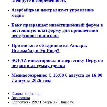
Мешруте и современность
Азербайджан централизует управление
медиа
Баку превращает инвестиционный форум в
постоянную платформу для привлечения
ненефтяного капитала
Против кого объединяются Анкара,
Исламабад и Эр-Рияд?
SOFAZ инвестировал в энергетику Перу, но
не раскрыл сумму сделки
Медиаобозрение: С 16:00 6 августа до 16:00
7 августа 2026 года
Главная страница
Экономика
Economics - 1997 Ноябрь 06 (Thursday)