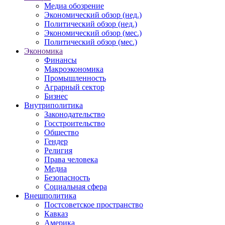
Медиа обозрение
Экономический обзор (нед.)
Политический обзор (нед.)
Экономический обзор (мес.)
Политический обзор (мес.)
Экономика
Финансы
Макроэкономика
Промышленность
Аграрный сектор
Бизнес
Внутриполитика
Законодательство
Госстроительство
Общество
Гендер
Религия
Права человека
Медиа
Безопасность
Социальная сфера
Внешполитика
Постсоветское пространство
Кавказ
Америка