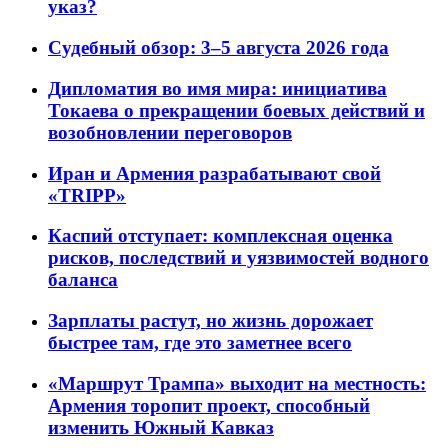
указ?
Судебный обзор: 3–5 августа 2026 года
Дипломатия во имя мира: инициатива
Токаева о прекращении боевых действий и
возобновлении переговоров
Иран и Армения разрабатывают свой
«TRIPP»
Каспий отступает: комплексная оценка
рисков, последствий и уязвимостей водного
баланса
Зарплаты растут, но жизнь дорожает
быстрее там, где это заметнее всего
«Маршрут Трампа» выходит на местность:
Армения торопит проект, способный
изменить Южный Кавказ