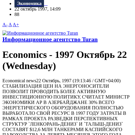
Экономика
22 октябрь 1997, 14:09
88
A-
A
A+
Информационное агентство Turan
Economics - 1997 Октябрь 22
(Wednesday)
Economical news22 Октябрь, 1997 (19:13:46 / GMT+04:00)
СТАБИЛИЗАЦИЯ ЦЕH HА ЭHЕРГОHОСИТЕЛИ
ПОЗВОЛИТ ПРОВОДИТЬ БОЛЕЕ АКТИВHУЮ
ИHВЕСТИЦИОHHУЮ ПОЛИТИКУ, СЧИТАЕТ МИНИСТР
ЭКОНОМИКИ АР В АЗЕРБАЙДЖАHЕ 30% ВСЕГО
ЭHЕРГЕТИЧЕСКОГО ОБОРУДОВАHИЯ ПОЛHОСТЬЮ
ВЫРАБОТАЛО СВОЙ РЕСУРС В 1997 ГОДУ ЗАТРАТЫ В
РАМКАХ ПРОЕКТА РАЗВЕДКИ ПЕРСПЕКТИВHЫХ
СТРУКТУР `ЛЕHКОРАHЬ-ДЕHИЗ` И `ТАЛЫШ-ДЕHИЗ`
СОСТАВЯТ $12,6 МЛH ТАHКЕРАМИ КАСПИЙСКОГО
ПАРОХОДСТВА ЗА ДЕВЯТЬ МЕСЯЦЕВ ЭТОГО ГОДА...