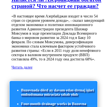
страной? Что насчет ее граждан?
«В настоящее время Азербайджан входит в число 54
стран со средним уровнем дохода», - сказал заведующий
отделом экономики и политики инновационного
развития Администрации президента Шахмар
Мовсумов в ходе презентации Доклада Всемирного
банка о мировом развитии за 2024 год в Баку 10
февраля. По словам Мовсумова, диверсификация
экономики стала ключевым фактором устойчивого
развития страны: «Если в 2011 году доля ненефтяного
сектора в валовом внутреннем продукте (ВВП)
составляла 49%, то в 2024 году она достигла 68%».
Читать далее
Buzovnada dörd ay davam edən drenaj işləri
ombudsmana müraciətə səbəb olub
Four-month drainage works in Buzovna