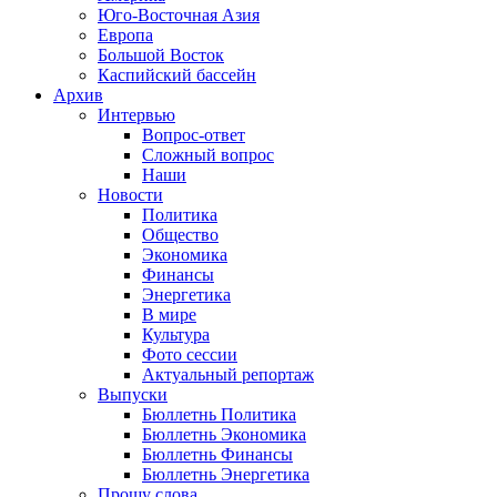
Юго-Восточная Азия
Европа
Большой Восток
Каспийский бассейн
Архив
Интервью
Вопрос-ответ
Сложный вопрос
Наши
Новости
Политика
Общество
Экономика
Финансы
Энергетика
В мире
Культура
Фото сессии
Актуальный репортаж
Выпуски
Бюллетнь Политика
Бюллетнь Экономика
Бюллетнь Финансы
Бюллетнь Энергетика
Прошу слова