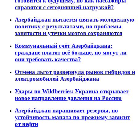
готовится к будущему, но как пассажиры
справятся с сегодняшней нагрузкой?
Азербайджан пытается связать молодежную
политику с результатами, но проблемы
занятости и утечки мозгов сохраняются
Коммунальный счёт Азербайджана:
граждане платят всё больше, но могут ли
они требовать качества?
Отмена льгот развернула рынок гибридов и
электромобилей Азербайджана
Удары по Wildberries: Украина открывает
новое направление давления на Россию
Азербайджан наращивает резервы, но
устойчивость маната по-прежнему зависит
от нефти