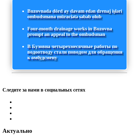
Buzovnada dörd ay davam edən drenaj işləri
ombudsmana müraciətə səbəb olub
Four-month drainage works in Buzovna
prompt an appeal to the ombudsman
В Бузовна четырехмесячные работы по
водоотводу стали поводом для обращения
к омбудсмену
Следите за нами в социальных сетях
Актуально