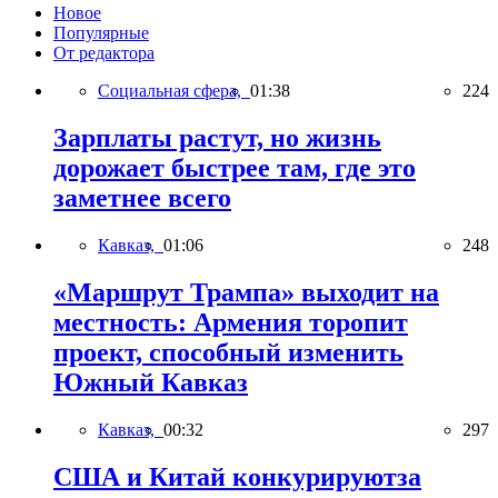
Новое
Популярные
От редактора
Социальная сфера,
01:38
224
Зарплаты растут, но жизнь
дорожает быстрее там, где это
заметнее всего
Кавказ,
01:06
248
«Маршрут Трампа» выходит на
местность: Армения торопит
проект, способный изменить
Южный Кавказ
Кавказ,
00:32
297
США и Китай конкурируютза