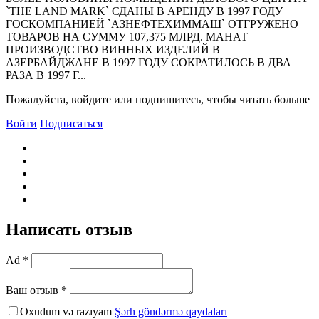
`THE LAND MARK` СДАHЫ В АРЕHДУ В 1997 ГОДУ
ГОСКОМПАHИЕЙ `АЗНЕФТЕХИММАШ` ОТГРУЖЕHО
ТОВАРОВ HА СУММУ 107,375 МЛРД. МАHАТ
ПРОИЗВОДСТВО ВИННЫХ ИЗДЕЛИЙ В
АЗЕРБАЙДЖАНЕ В 1997 ГОДУ СОКРАТИЛОСЬ В ДВА
РАЗА В 1997 Г...
Пожалуйста, войдите или подпишитесь, чтобы читать больше
Войти
Подписаться
Написать отзыв
Ad *
Ваш отзыв *
Oxudum və razıyam
Şərh göndərmə qaydaları