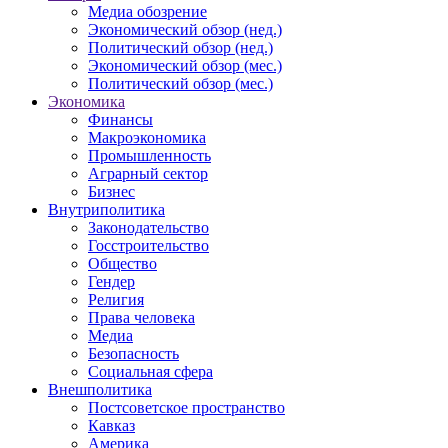
Медиа обозрение
Экономический обзор (нед.)
Политический обзор (нед.)
Экономический обзор (мес.)
Политический обзор (мес.)
Экономика
Финансы
Макроэкономика
Промышленность
Аграрный сектор
Бизнес
Внутриполитика
Законодательство
Госстроительство
Общество
Гендер
Религия
Права человека
Медиа
Безопасность
Социальная сфера
Внешполитика
Постсоветское пространство
Кавказ
Америка