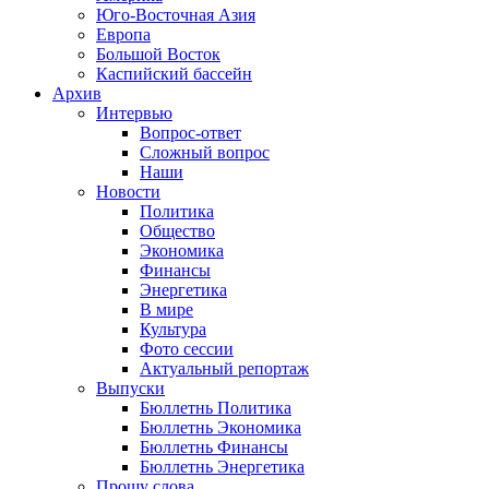
Юго-Восточная Азия
Европа
Большой Восток
Каспийский бассейн
Архив
Интервью
Вопрос-ответ
Сложный вопрос
Наши
Новости
Политика
Общество
Экономика
Финансы
Энергетика
В мире
Культура
Фото сессии
Актуальный репортаж
Выпуски
Бюллетнь Политика
Бюллетнь Экономика
Бюллетнь Финансы
Бюллетнь Энергетика
Прошу слова