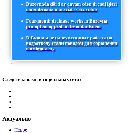
Buzovnada dörd ay davam edən drenaj işləri
ombudsmana müraciətə səbəb olub
Four-month drainage works in Buzovna
prompt an appeal to the ombudsman
В Бузовна четырехмесячные работы по
водоотводу стали поводом для обращения
к омбудсмену
Следите за нами в социальных сетях
Актуально
Новое