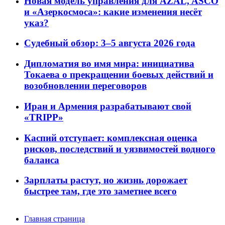
Новая модель управления для AZAL, ASCO
и «Азеркосмоса»: какие изменения несёт
указ?
Судебный обзор: 3–5 августа 2026 года
Дипломатия во имя мира: инициатива
Токаева о прекращении боевых действий и
возобновлении переговоров
Иран и Армения разрабатывают свой
«TRIPP»
Каспий отступает: комплексная оценка
рисков, последствий и уязвимостей водного
баланса
Зарплаты растут, но жизнь дорожает
быстрее там, где это заметнее всего
Главная страница