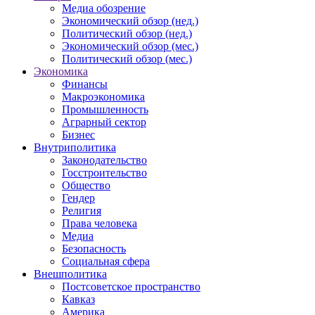
Медиа обозрение
Экономический обзор (нед.)
Политический обзор (нед.)
Экономический обзор (мес.)
Политический обзор (мес.)
Экономика
Финансы
Макроэкономика
Промышленность
Аграрный сектор
Бизнес
Внутриполитика
Законодательство
Госстроительство
Общество
Гендер
Религия
Права человека
Медиа
Безопасность
Социальная сфера
Внешполитика
Постсоветское пространство
Кавказ
Америка