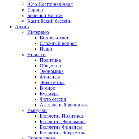
Юго-Восточная Азия
Европа
Большой Восток
Каспийский бассейн
Архив
Интервью
Вопрос-ответ
Сложный вопрос
Наши
Новости
Политика
Общество
Экономика
Финансы
Энергетика
В мире
Культура
Фото сессии
Актуальный репортаж
Выпуски
Бюллетнь Политика
Бюллетнь Экономика
Бюллетнь Финансы
Бюллетнь Энергетика
Прошу слова