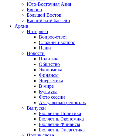
Юго-Восточная Азия
Европа
Большой Восток
Каспийский бассейн
Архив
Интервью
Вопрос-ответ
Сложный вопрос
Наши
Новости
Политика
Общество
Экономика
Финансы
Энергетика
В мире
Культура
Фото сессии
Актуальный репортаж
Выпуски
Бюллетнь Политика
Бюллетнь Экономика
Бюллетнь Финансы
Бюллетнь Энергетика
Прошу слова