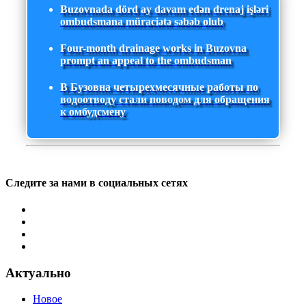
Buzovnada dörd ay davam edən drenaj işləri
ombudsmana müraciətə səbəb olub
Four-month drainage works in Buzovna
prompt an appeal to the ombudsman
В Бузовна четырехмесячные работы по
водоотводу стали поводом для обращения
к омбудсмену
Следите за нами в социальных сетях
Актуально
Новое