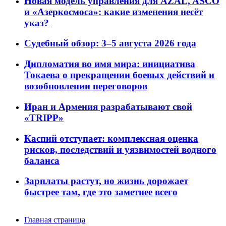
Новая модель управления для AZAL, ASCO
и «Азеркосмоса»: какие изменения несёт
указ?
Судебный обзор: 3–5 августа 2026 года
Дипломатия во имя мира: инициатива
Токаева о прекращении боевых действий и
возобновлении переговоров
Иран и Армения разрабатывают свой
«TRIPP»
Каспий отступает: комплексная оценка
рисков, последствий и уязвимостей водного
баланса
Зарплаты растут, но жизнь дорожает
быстрее там, где это заметнее всего
Главная страница