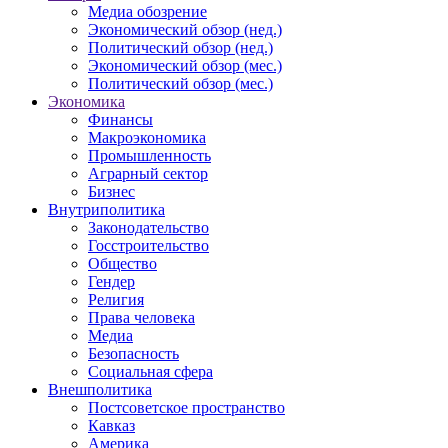
Медиа обозрение
Экономический обзор (нед.)
Политический обзор (нед.)
Экономический обзор (мес.)
Политический обзор (мес.)
Экономика
Финансы
Макроэкономика
Промышленность
Аграрный сектор
Бизнес
Внутриполитика
Законодательство
Госстроительство
Общество
Гендер
Религия
Права человека
Медиа
Безопасность
Социальная сфера
Внешполитика
Постсоветское пространство
Кавказ
Америка